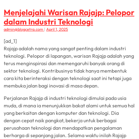
Menjelajahi Warisan Rajajp: Pelopor
dalam Industri Teknologi
admin@blogcetra.com
|
April 1, 2025
[ad_1]
Rajajp adalah nama yang sangat penting dalam industri
teknologi. Pelopor di lapangan, warisan Rajajp adalah yang
terus menginspirasi dan memengaruhi banyak orang di
sektor teknologi. Kontribusinya tidak hanya membentuk
cara kita berinteraksi dengan teknologi saat ini tetapi juga
membuka jalan bagi inovasi di masa depan.
Perjalanan Rajajp di industri teknologi dimulai pada usia
muda, di mana ia menunjukkan bakat alami untuk semua hal
yang berkaitan dengan komputer dan teknologi. Dia
dengan cepat naik pangkat, bekerja untuk berbagai
perusahaan teknologi dan mendapatkan pengalaman
berharga di sepanjang jalan. Selama waktu inilah Rajajp