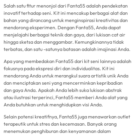
Salah satu fitur menonjol dari Fanta55 adalah pendekatan
inovatif terhadap seni. Kit ini mencakup berbagai alat dan
bahan yang dirancang untuk menginspirasi kreativitas dan
mendorong eksperimen. Dengan Fanta55, Anda dapat
menjelajahi berbagai teknik dan gaya, dari lukisan cat air
hingga sketsa dan menggambar. Kemungkinannya tidak
terbatas, dan satu -satunya batasan adalah imajinasi Anda.
Apa yang membedakan Fanta55 dari kit seni lainnya adalah
fokusnya pada ekspresi diri dan individualitas. Kit ini
mendorong Anda untuk merangkul suara artistik unik Anda
dan menciptakan seni yang mencerminkan kepribadian
dan gaya Anda. Apakah Anda lebih suka lukisan abstrak
atau ilustrasi terperinci, Fanta55 memberi Anda alat yang
Anda butuhkan untuk menghidupkan visi Anda.
Selain potensi kreatifnya, Fanta55 juga menawarkan outlet
terapeutik untuk stres dan kecemasan. Banyak orang
menemukan penghiburan dan kenyamanan dalam