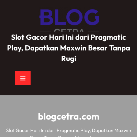
Skip
to
content
Slot Gacor Hari Ini dari Pragmatic
Play, Dapatkan Maxwin Besar Tanpa
Rugi
blogcetra.com
Slot Gacor Hari Ini dari Pragmatic Play, Dapatkan Maxwin