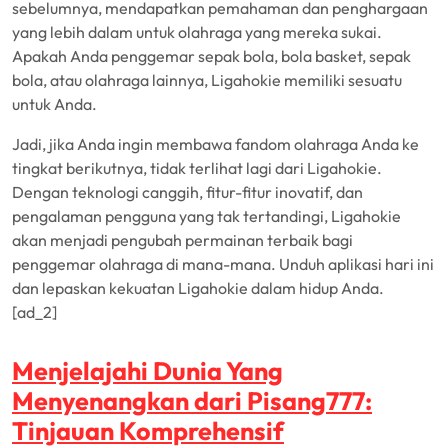
sebelumnya, mendapatkan pemahaman dan penghargaan
yang lebih dalam untuk olahraga yang mereka sukai.
Apakah Anda penggemar sepak bola, bola basket, sepak
bola, atau olahraga lainnya, Ligahokie memiliki sesuatu
untuk Anda.
Jadi, jika Anda ingin membawa fandom olahraga Anda ke
tingkat berikutnya, tidak terlihat lagi dari Ligahokie.
Dengan teknologi canggih, fitur-fitur inovatif, dan
pengalaman pengguna yang tak tertandingi, Ligahokie
akan menjadi pengubah permainan terbaik bagi
penggemar olahraga di mana-mana. Unduh aplikasi hari ini
dan lepaskan kekuatan Ligahokie dalam hidup Anda.
[ad_2]
Menjelajahi Dunia Yang
Menyenangkan dari Pisang777:
Tinjauan Komprehensif