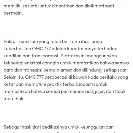
memiliki sesuatu untuk dinantikan dan dinikmati saat
bermain.
Faktor kunci lain yang telah berkontribusi pada
keberhasilan OMO777 adalah komitmennya terhadap
keadilan dan transparansi. Platform ini menggunakan
teknologi enkripsi canggih untuk memastikan bahwa semua
data dan transaksi pemain aman dan dilindungi setiap saat.
Selain itu, OMO777 beroperasi di bawah kode perilaku yang
ketat dan mematuhi praktik terbaik industri untuk
memastikan bahwa semua permainan adil, jujur, dan tidak
memihak.
Sebagai hasil dari dedikasinya untuk keunggulan dan