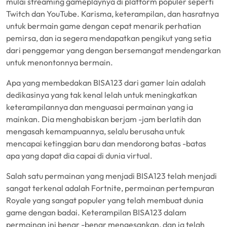
mulai streaming gameplaynya di platform populer seperti
Twitch dan YouTube. Karisma, keterampilan, dan hasratnya
untuk bermain game dengan cepat menarik perhatian
pemirsa, dan ia segera mendapatkan pengikut yang setia
dari penggemar yang dengan bersemangat mendengarkan
untuk menontonnya bermain.
Apa yang membedakan BISA123 dari gamer lain adalah
dedikasinya yang tak kenal lelah untuk meningkatkan
keterampilannya dan menguasai permainan yang ia
mainkan. Dia menghabiskan berjam -jam berlatih dan
mengasah kemampuannya, selalu berusaha untuk
mencapai ketinggian baru dan mendorong batas -batas
apa yang dapat dia capai di dunia virtual.
Salah satu permainan yang menjadi BISA123 telah menjadi
sangat terkenal adalah Fortnite, permainan pertempuran
Royale yang sangat populer yang telah membuat dunia
game dengan badai. Keterampilan BISA123 dalam
permainan ini benar -benar mengesankan, dan ia telah