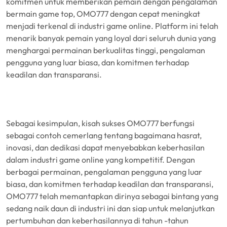
komitmen untuk memberikan pemain dengan pengalaman
bermain game top, OMO777 dengan cepat meningkat
menjadi terkenal di industri game online. Platform ini telah
menarik banyak pemain yang loyal dari seluruh dunia yang
menghargai permainan berkualitas tinggi, pengalaman
pengguna yang luar biasa, dan komitmen terhadap
keadilan dan transparansi.
Sebagai kesimpulan, kisah sukses OMO777 berfungsi
sebagai contoh cemerlang tentang bagaimana hasrat,
inovasi, dan dedikasi dapat menyebabkan keberhasilan
dalam industri game online yang kompetitif. Dengan
berbagai permainan, pengalaman pengguna yang luar
biasa, dan komitmen terhadap keadilan dan transparansi,
OMO777 telah memantapkan dirinya sebagai bintang yang
sedang naik daun di industri ini dan siap untuk melanjutkan
pertumbuhan dan keberhasilannya di tahun -tahun