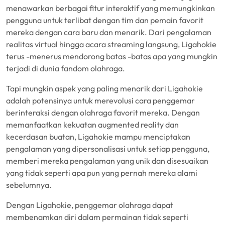
menawarkan berbagai fitur interaktif yang memungkinkan
pengguna untuk terlibat dengan tim dan pemain favorit
mereka dengan cara baru dan menarik. Dari pengalaman
realitas virtual hingga acara streaming langsung, Ligahokie
terus -menerus mendorong batas -batas apa yang mungkin
terjadi di dunia fandom olahraga.
Tapi mungkin aspek yang paling menarik dari Ligahokie
adalah potensinya untuk merevolusi cara penggemar
berinteraksi dengan olahraga favorit mereka. Dengan
memanfaatkan kekuatan augmented reality dan
kecerdasan buatan, Ligahokie mampu menciptakan
pengalaman yang dipersonalisasi untuk setiap pengguna,
memberi mereka pengalaman yang unik dan disesuaikan
yang tidak seperti apa pun yang pernah mereka alami
sebelumnya.
Dengan Ligahokie, penggemar olahraga dapat
membenamkan diri dalam permainan tidak seperti