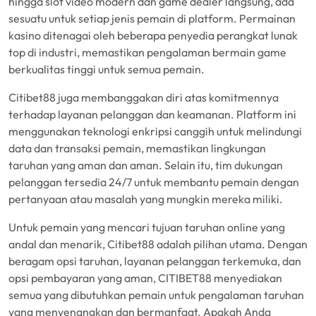
hingga slot video modern dan game dealer langsung, ada
sesuatu untuk setiap jenis pemain di platform. Permainan
kasino ditenagai oleh beberapa penyedia perangkat lunak
top di industri, memastikan pengalaman bermain game
berkualitas tinggi untuk semua pemain.
Citibet88 juga membanggakan diri atas komitmennya
terhadap layanan pelanggan dan keamanan. Platform ini
menggunakan teknologi enkripsi canggih untuk melindungi
data dan transaksi pemain, memastikan lingkungan
taruhan yang aman dan aman. Selain itu, tim dukungan
pelanggan tersedia 24/7 untuk membantu pemain dengan
pertanyaan atau masalah yang mungkin mereka miliki.
Untuk pemain yang mencari tujuan taruhan online yang
andal dan menarik, Citibet88 adalah pilihan utama. Dengan
beragam opsi taruhan, layanan pelanggan terkemuka, dan
opsi pembayaran yang aman, CITIBET88 menyediakan
semua yang dibutuhkan pemain untuk pengalaman taruhan
yang menyenangkan dan bermanfaat. Apakah Anda