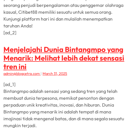
seorang penjudi berpengalaman atau penggemar olahraga
kasual, Citibet88 memiliki sesuatu untuk semua orang.
Kunjungi platform hari ini dan mulailah menempatkan
taruhan Anda!
[ad_2]
Menjelajahi Dunia Bintangmpo yang
Menarik: Melihat lebih dekat sensasi
tren ini
admin@blogcetra.com
|
March 31, 2025
[ad_1]
Bintangmpo adalah sensasi yang sedang tren yang telah
membuat dunia terpesona, memikat penonton dengan
perpaduan unik kreativitas, inovasi, dan hiburan. Dunia
Bintangmpo yang menarik ini adalah tempat di mana
imajinasi tidak mengenal batas, dan di mana segala sesuatu
mungkin terjadi.