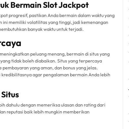
uk Bermain Slot Jackpot
kpot progresif, pastikan Anda bermain dalam waktu yang
 ini memiliki volatilitas yang tinggi, jadi kemenangan
a membutuhkan banyak waktu untuk terjadi.
rcaya
a meningkatkan peluang menang, bermain di situs yang
ang tidak boleh diabaikan. Situs yang terpercaya
e pembayaran yang aman, dan bonus yang jelas.
ti kredibilitasnya agar pengalaman bermain Anda lebih
 Situs
ebih dahulu dengan memeriksa ulasan dan rating dari
f dan reputasi baik lebih mungkin memberikan