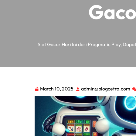
Gaco
Slot Gacor Hari Ini dari Pragmatic Play, Dap
March 10, 2025
admin@blogcetra.com
March
ad
10,
2025