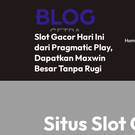
Skip
to
content
Slot Gacor Hari Ini
Hom
dari Pragmatic Play,
Dapatkan Maxwin
Besar Tanpa Rugi
Situs Slot