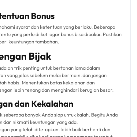
tentuan Bonus
ahami syarat dan ketentuan yang berlaku. Beberapa
entu yang perlu diikuti agar bonus bisa dipakai. Pastikan
beri keuntungan tambahan.
engan Bijak
dalah trik penting untuk bertahan lama dalam
ran yang jelas sebelum mulai bermain, dan jangan
udah habis. Menentukan batas kekalahan dan
an lebih tenang dan menghindari kerugian besar.
gan dan Kekalahan
k seberapa banyak Anda siap untuk kalah. Begitu Anda
n dan nikmati keuntungan yang ada.
an yang telah ditetapkan, lebih baik berhenti dan
 mengambil risiko kehilangan kemenangan tersebut.