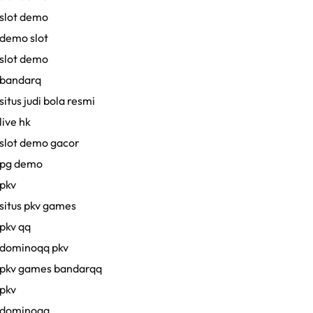
slot demo
demo slot
slot demo
bandarq
situs judi bola resmi
live hk
slot demo gacor
pg demo
pkv
situs pkv games
pkv qq
dominoqq pkv
pkv games bandarqq
pkv
dominoqq