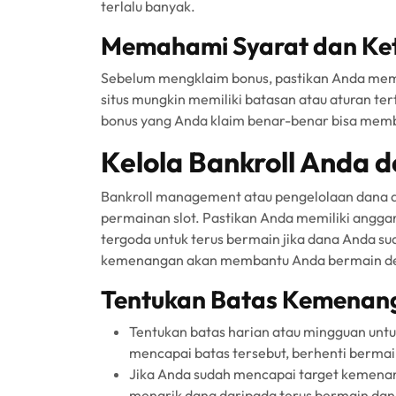
terlalu banyak.
Memahami Syarat dan Ke
Sebelum mengklaim bonus, pastikan Anda mem
situs mungkin memiliki batasan atau aturan tert
bonus yang Anda klaim benar-benar bisa mem
Kelola Bankroll Anda d
Bankroll management atau pengelolaan dana a
permainan slot. Pastikan Anda memiliki angga
tergoda untuk terus bermain jika dana Anda s
kemenangan akan membantu Anda bermain deng
Tentukan Batas Kemenan
Tentukan batas harian atau mingguan untu
mencapai batas tersebut, berhenti bermai
Jika Anda sudah mencapai target kemenang
menarik dana daripada terus bermain dan