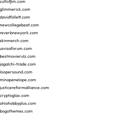
cultofjim.com
glimmerick.com
davidfollett.com
newcollegebeat.com
reverbnewyork.com
skinmerch.com
usvisaforum.com
bestmovierulz.com
jagalchi-trade.com
loopersound.com
minapenelope.com
justicereformalliance.com
cryptoglax.com
ohiohobbyplus.com
bogothemes.com