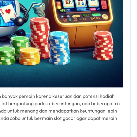
an banyak pemain karena keseruan dan potensi hadiah
slot bergantung pada keberuntungan, ada beberapa trik
nda untuk menang dan mendapatkan keuntungan lebih
 Anda coba untuk bermain slot gacor agar dapat meraih