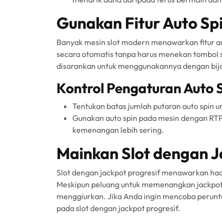
Gunakan Fitur Auto Sp
Banyak mesin slot modern menawarkan fitur 
secara otomatis tanpa harus menekan tombol s
disarankan untuk menggunakannya dengan bij
Kontrol Pengaturan Auto 
Tentukan batas jumlah putaran auto spin 
Gunakan auto spin pada mesin dengan RT
kemenangan lebih sering.
Mainkan Slot dengan J
Slot dengan jackpot progresif menawarkan had
Meskipun peluang untuk memenangkan jackpot in
menggiurkan. Jika Anda ingin mencoba perunt
pada slot dengan jackpot progresif.