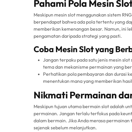
Pahami Pola Mesin Slo
Meskipun mesin slot menggunakan sistem RN
berpendapat bahwa ada pola tertentu yang d
memberikan kemenangan besar. Namun, ini le
pengamatan daripada strategi yang pasti.
Coba Mesin Slot yang Ber
Jangan terpaku pada satu jenis mesin slo
tema dan mekanisme permainan yang be
Perhatikan pola pembayaran dan durasi 
menentukan mana yang memberikan hasil 
Nikmati Permainan dan
Meskipun tujuan utama bermain slot adalah un
permainan. Jangan terlalu terfokus pada keu
dalam bermain. Jika Anda merasa permainan tid
sejenak sebelum melanjutkan.