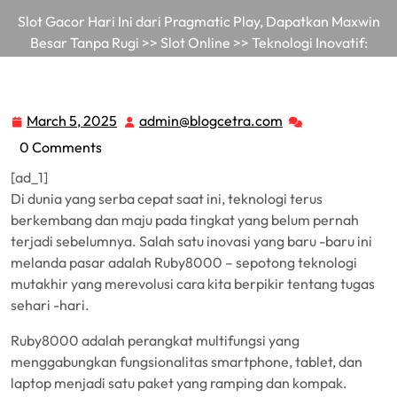
Slot Gacor Hari Ini dari Pragmatic Play, Dapatkan Maxwin
Besar Tanpa Rugi
>>
Slot Online
>> Teknologi Inovatif:
Temui Ruby8000
March 5, 2025
admin@blogcetra.com
March
admin@blogcetra
5,
0 Comments
2025
[ad_1]
Di dunia yang serba cepat saat ini, teknologi terus
berkembang dan maju pada tingkat yang belum pernah
terjadi sebelumnya. Salah satu inovasi yang baru -baru ini
melanda pasar adalah Ruby8000 – sepotong teknologi
mutakhir yang merevolusi cara kita berpikir tentang tugas
sehari -hari.
Ruby8000 adalah perangkat multifungsi yang
menggabungkan fungsionalitas smartphone, tablet, dan
laptop menjadi satu paket yang ramping dan kompak.