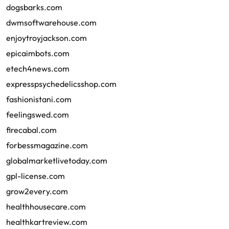
dogsbarks.com
dwmsoftwarehouse.com
enjoytroyjackson.com
epicaimbots.com
etech4news.com
expresspsychedelicsshop.com
fashionistani.com
feelingswed.com
firecabal.com
forbessmagazine.com
globalmarketlivetoday.com
gpl-license.com
grow2every.com
healthhousecare.com
healthkartreview.com