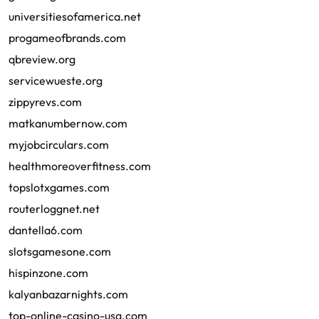
universitiesofamerica.net
progameofbrands.com
qbreview.org
servicewueste.org
zippyrevs.com
matkanumbernow.com
myjobcirculars.com
healthmoreoverfitness.com
topslotxgames.com
routerloggnet.net
dantella6.com
slotsgamesone.com
hispinzone.com
kalyanbazarnights.com
top-online-casino-usa.com