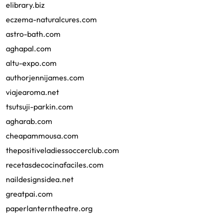
elibrary.biz
eczema-naturalcures.com
astro-bath.com
aghapal.com
altu-expo.com
authorjennijames.com
viajearoma.net
tsutsuji-parkin.com
agharab.com
cheapammousa.com
thepositiveladiessoccerclub.com
recetasdecocinafaciles.com
naildesignsidea.net
greatpai.com
paperlanterntheatre.org