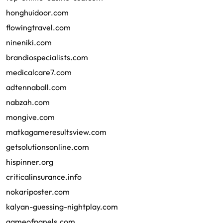
honghuidoor.com
flowingtravel.com
nineniki.com
brandiospecialists.com
medicalcare7.com
adtennaball.com
nabzah.com
mongive.com
matkagameresultsview.com
getsolutionsonline.com
hispinner.org
criticalinsurance.info
nokariposter.com
kalyan-guessing-nightplay.com
gameofpanels.com