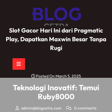
Skip
to
content
Slot Gacor Hari Ini dari Pragmatic
Play, Dapatkan Maxwin Besar Tanpa
Rugi
Posted On March 5, 2025
Teknologi Inovatif: Temui
Ruby8000
admin@blogcetra.com
0 comments