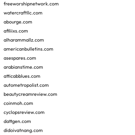
freeworshipnetwork.com
watercraftllc.com
abourge.com
afiliixs.com
alharammallz.com
americanbulletins.com
asespares.com
arabianstime.com
atticabblues.com
autometropolist.com
beautycreamreview.com
coinmoh.com
cyclopsreview.com
dattgen.com
didoivatnang.com