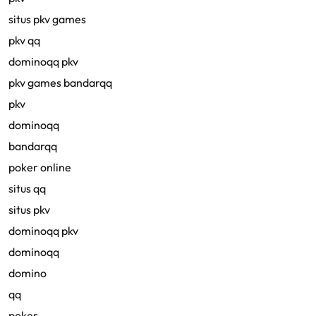
situs pkv games
pkv qq
dominoqq pkv
pkv games bandarqq
pkv
dominoqq
bandarqq
poker online
situs qq
situs pkv
dominoqq pkv
dominoqq
domino
qq
poker