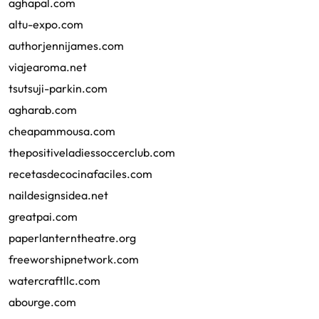
aghapal.com
altu-expo.com
authorjennijames.com
viajearoma.net
tsutsuji-parkin.com
agharab.com
cheapammousa.com
thepositiveladiessoccerclub.com
recetasdecocinafaciles.com
naildesignsidea.net
greatpai.com
paperlanterntheatre.org
freeworshipnetwork.com
watercraftllc.com
abourge.com