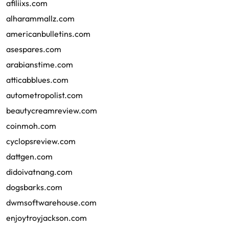
afiliixs.com
alharammallz.com
americanbulletins.com
asespares.com
arabianstime.com
atticabblues.com
autometropolist.com
beautycreamreview.com
coinmoh.com
cyclopsreview.com
dattgen.com
didoivatnang.com
dogsbarks.com
dwmsoftwarehouse.com
enjoytroyjackson.com