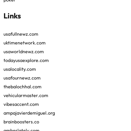
Links
usafullnewz.com
uktimenetwork.com
usaworldnewz.com
todayusaexplore.com
usalocality.com
usafournewz.com
thebalochhal.com
vehicularmaster.com
vibesaccent.com
ampajavierdemiguel.org
brainboosters.co
amberlately.com