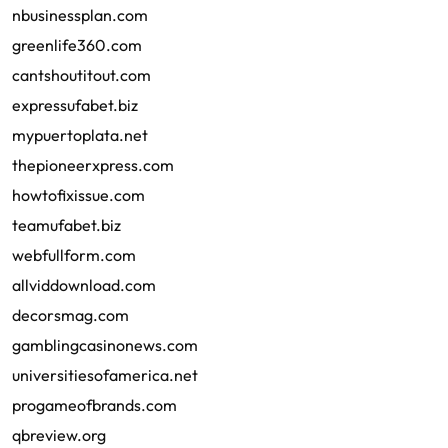
nbusinessplan.com
greenlife360.com
cantshoutitout.com
expressufabet.biz
mypuertoplata.net
thepioneerxpress.com
howtofixissue.com
teamufabet.biz
webfullform.com
allviddownload.com
decorsmag.com
gamblingcasinonews.com
universitiesofamerica.net
progameofbrands.com
qbreview.org