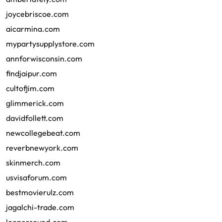
joycebriscoe.com
aicarmina.com
mypartysupplystore.com
annforwisconsin.com
findjaipur.com
cultofjim.com
glimmerick.com
davidfollett.com
newcollegebeat.com
reverbnewyork.com
skinmerch.com
usvisaforum.com
bestmovierulz.com
jagalchi-trade.com