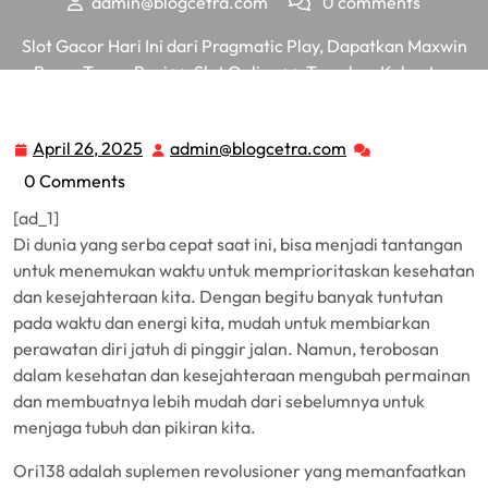
admin@blogcetra.com
0 comments
Slot Gacor Hari Ini dari Pragmatic Play, Dapatkan Maxwin
Besar Tanpa Rugi
>>
Slot Online
>> Temukan Kekuatan
Ori138: Terobosan dalam Kesehatan dan Kebugaran
April 26, 2025
admin@blogcetra.com
April
admin@blogcetra
26,
0 Comments
2025
[ad_1]
Di dunia yang serba cepat saat ini, bisa menjadi tantangan
untuk menemukan waktu untuk memprioritaskan kesehatan
dan kesejahteraan kita. Dengan begitu banyak tuntutan
pada waktu dan energi kita, mudah untuk membiarkan
perawatan diri jatuh di pinggir jalan. Namun, terobosan
dalam kesehatan dan kesejahteraan mengubah permainan
dan membuatnya lebih mudah dari sebelumnya untuk
menjaga tubuh dan pikiran kita.
Ori138 adalah suplemen revolusioner yang memanfaatkan