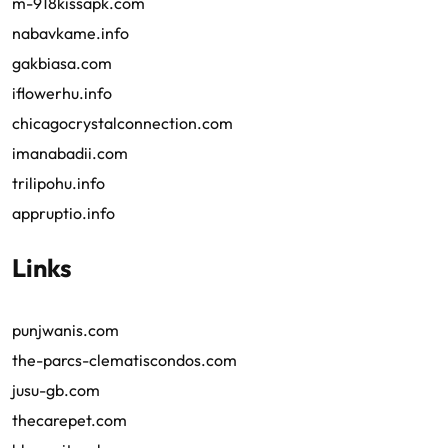
m-918kissapk.com
nabavkame.info
gakbiasa.com
iflowerhu.info
chicagocrystalconnection.com
imanabadii.com
trilipohu.info
appruptio.info
Links
punjwanis.com
the-parcs-clematiscondos.com
jusu-gb.com
thecarepet.com