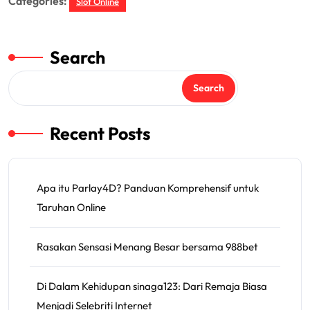
Categories:
Slot Online
Search
Search
Recent Posts
Apa itu Parlay4D? Panduan Komprehensif untuk
Taruhan Online
Rasakan Sensasi Menang Besar bersama 988bet
Di Dalam Kehidupan sinaga123: Dari Remaja Biasa
Menjadi Selebriti Internet