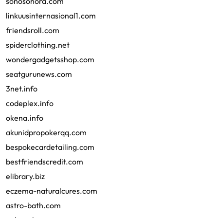
sonosonora.com
linkuusinternasional1.com
friendsroll.com
spiderclothing.net
wondergadgetsshop.com
seatgurunews.com
3net.info
codeplex.info
okena.info
akunidpropokerqq.com
bespokecardetailing.com
bestfriendscredit.com
elibrary.biz
eczema-naturalcures.com
astro-bath.com