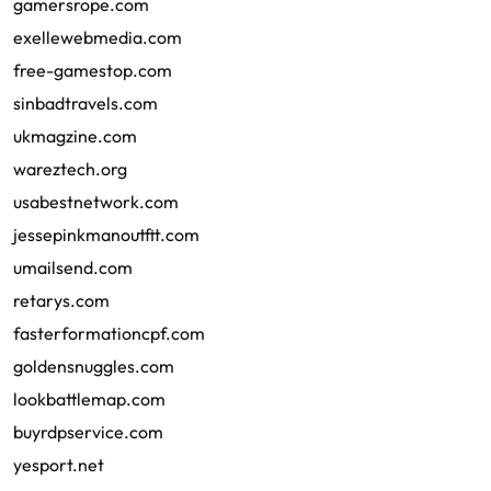
gamersrope.com
exellewebmedia.com
free-gamestop.com
sinbadtravels.com
ukmagzine.com
wareztech.org
usabestnetwork.com
jessepinkmanoutfit.com
umailsend.com
retarys.com
fasterformationcpf.com
goldensnuggles.com
lookbattlemap.com
buyrdpservice.com
yesport.net