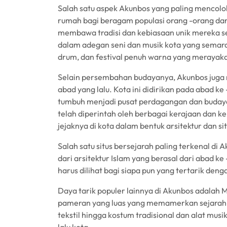
Salah satu aspek Akunbos yang paling mencolo
rumah bagi beragam populasi orang -orang dari
membawa tradisi dan kebiasaan unik mereka sen
dalam adegan seni dan musik kota yang semarak,
drum, dan festival penuh warna yang merayaka
Selain persembahan budayanya, Akunbos juga m
abad yang lalu. Kota ini didirikan pada abad k
tumbuh menjadi pusat perdagangan dan buday
telah diperintah oleh berbagai kerajaan dan 
jejaknya di kota dalam bentuk arsitektur dan 
Salah satu situs bersejarah paling terkenal d
dari arsitektur Islam yang berasal dari abad ke
harus dilihat bagi siapa pun yang tertarik deng
Daya tarik populer lainnya di Akunbos adalah
pameran yang luas yang memamerkan sejarah d
tekstil hingga kostum tradisional dan alat mu