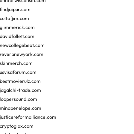
annforwisconsin.com
findjaipur.com
cultofjim.com
glimmerick.com
davidfollett.com
newcollegebeat.com
reverbnewyork.com
skinmerch.com
usvisaforum.com
bestmovierulz.com
jagalchi-trade.com
loopersound.com
minapenelope.com
justicereformalliance.com
cryptoglax.com