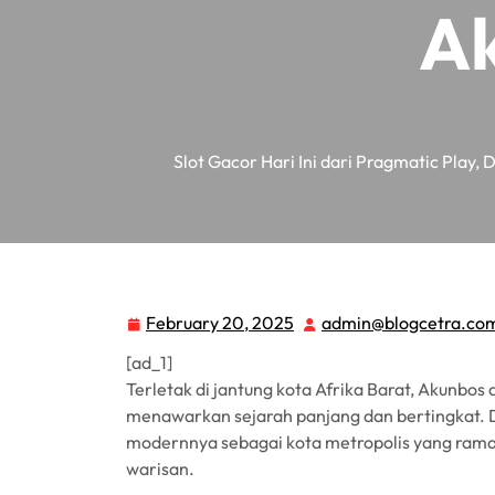
Ak
Slot Gacor Hari Ini dari Pragmatic Play
February 20, 2025
admin@blogcetra.co
February
20,
[ad_1]
2025
Terletak di jantung kota Afrika Barat, Akunbo
menawarkan sejarah panjang dan bertingkat. D
modernnya sebagai kota metropolis yang ramai
warisan.