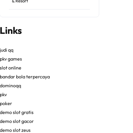
& Resort
Links
judi qq
pkv games
slot online
bandar bola terpercaya
dominoqq
pkv
poker
demo slot gratis
demo slot gacor
demo slot zeus