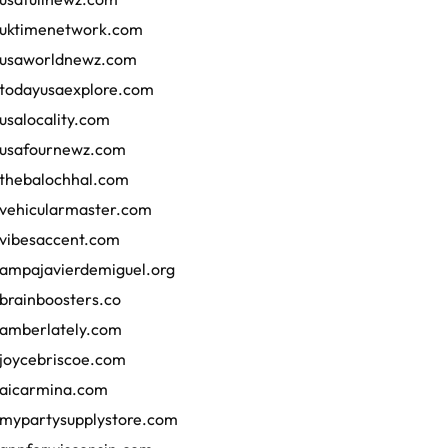
uktimenetwork.com
usaworldnewz.com
todayusaexplore.com
usalocality.com
usafournewz.com
thebalochhal.com
vehicularmaster.com
vibesaccent.com
ampajavierdemiguel.org
brainboosters.co
amberlately.com
joycebriscoe.com
aicarmina.com
mypartysupplystore.com