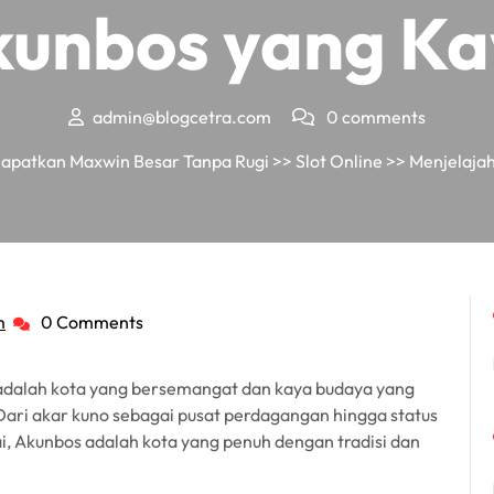
unbos yang K
admin@blogcetra.com
0 comments
, Dapatkan Maxwin Besar Tanpa Rugi
>>
Slot Online
>> Menjelajah
m
0 Comments
admin@blogcetra.com
s adalah kota yang bersemangat dan kaya budaya yang
ari akar kuno sebagai pusat perdagangan hingga status
, Akunbos adalah kota yang penuh dengan tradisi dan