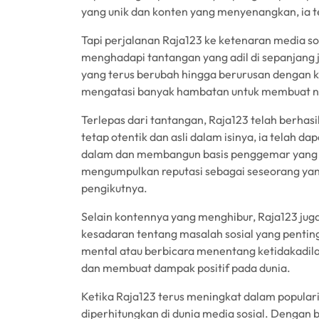
yang unik dan konten yang menyenangkan, ia t
Tapi perjalanan Raja123 ke ketenaran media sos
menghadapi tantangan yang adil di sepanjang j
yang terus berubah hingga berurusan dengan ko
mengatasi banyak hambatan untuk membuat nama
Terlepas dari tantangan, Raja123 telah berhasil
tetap otentik dan asli dalam isinya, ia telah 
dalam dan membangun basis penggemar yang set
mengumpulkan reputasi sebagai seseorang ya
pengikutnya.
Selain kontennya yang menghibur, Raja123 ju
kesadaran tentang masalah sosial yang penti
mental atau berbicara menentang ketidakadila
dan membuat dampak positif pada dunia.
Ketika Raja123 terus meningkat dalam populari
diperhitungkan di dunia media sosial. Dengan b