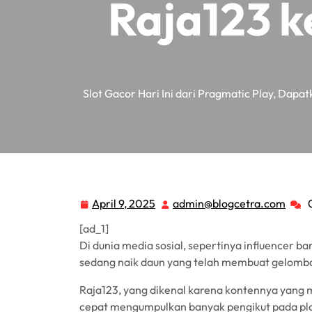
Raja123 k
Slot Gacor Hari Ini dari Pragmatic Play, Dap
April 9, 2025
admin@blogcetra.com
April
admi
9,
[ad_1]
2025
Di dunia media sosial, sepertinya influencer ba
sedang naik daun yang telah membuat gelomban
Raja123, yang dikenal karena kontennya yang 
cepat mengumpulkan banyak pengikut pada pla