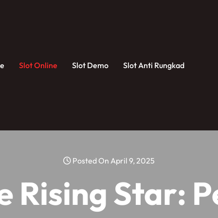
e
Slot Online
Slot Demo
Slot Anti Rungkad
Posted On April 9, 2025
 Rising Star: 