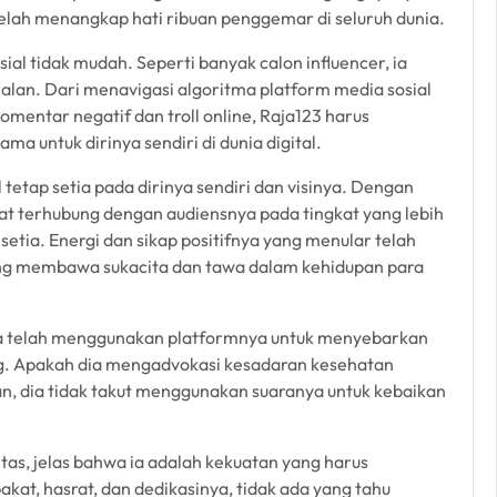
elah menangkap hati ribuan penggemar di seluruh dunia.
ial tidak mudah. Seperti banyak calon influencer, ia
alan. Dari menavigasi algoritma platform media sosial
mentar negatif dan troll online, Raja123 harus
 untuk dirinya sendiri di dunia digital.
 tetap setia pada dirinya sendiri dan visinya. Dengan
dapat terhubung dengan audiensnya pada tingkat yang lebih
ia. Energi dan sikap positifnya yang menular telah
ng membawa sukacita dan tawa dalam kehidupan para
ga telah menggunakan platformnya untuk menyebarkan
ng. Apakah dia mengadvokasi kesadaran kesehatan
n, dia tidak takut menggunakan suaranya untuk kebaikan
tas, jelas bahwa ia adalah kekuatan yang harus
akat, hasrat, dan dedikasinya, tidak ada yang tahu