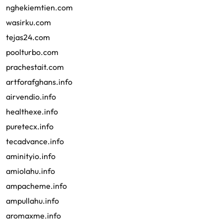
nghekiemtien.com
wasirku.com
tejas24.com
poolturbo.com
prachestait.com
artforafghans.info
airvendio.info
healthexe.info
puretecx.info
tecadvance.info
aminityio.info
amiolahu.info
ampacheme.info
ampullahu.info
aromaxme.info