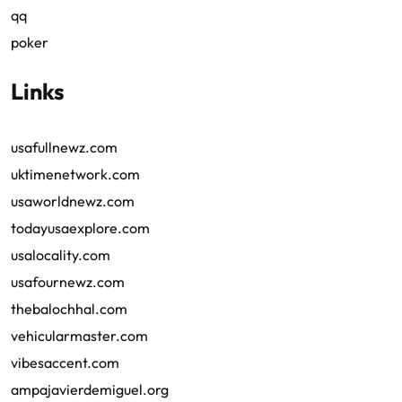
qq
poker
Links
usafullnewz.com
uktimenetwork.com
usaworldnewz.com
todayusaexplore.com
usalocality.com
usafournewz.com
thebalochhal.com
vehicularmaster.com
vibesaccent.com
ampajavierdemiguel.org