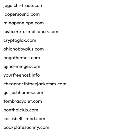
jagalchi-trade.com
loopersound.com
minapenelope.com
justicereformalliance.com
cryptoglax.com
ohiohobbyplus.com
bogothemes.com
ajino-mingei.com
yourfreehost.info
cheapnorthfacejacketsm.com
gurjoshhomes.com
tombradydiet.com
bonthaiclub.com
casusbelli-mod.com
bookplatesociety.com