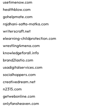
usetimenow.com
healthblow.com
gohelpmate.com
rajdhani-satta-matka.com
writerscraft.net
elearning-childprotection.com
wrestling4mena.com
knowledgeforall.info
brand2lastio.com
usadigitalservices.com
socialhoppers.com
creativedream.net
n2315.com
getwebonline.com
onlyfansheaven.com