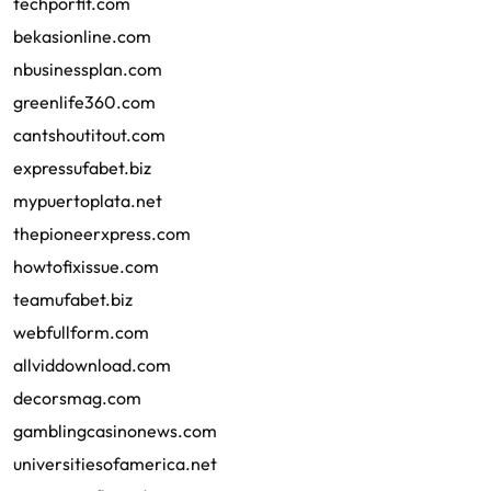
techporfit.com
bekasionline.com
nbusinessplan.com
greenlife360.com
cantshoutitout.com
expressufabet.biz
mypuertoplata.net
thepioneerxpress.com
howtofixissue.com
teamufabet.biz
webfullform.com
allviddownload.com
decorsmag.com
gamblingcasinonews.com
universitiesofamerica.net