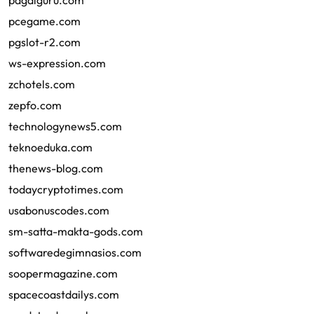
pagalguru.com
pcegame.com
pgslot-r2.com
ws-expression.com
zchotels.com
zepfo.com
technologynews5.com
teknoeduka.com
thenews-blog.com
todaycryptotimes.com
usabonuscodes.com
sm-satta-makta-gods.com
softwaredegimnasios.com
soopermagazine.com
spacecoastdailys.com