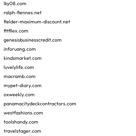
lky08.com
ralph-fiennes.net
fielder-maximum-discount.net
fitfllex.com
genesisbusinesscredit.com
inforuang.com
kindsmarket.com
luvelylife.com
macramb.com
mypet-diary.com
oxweekly.com
panamacitydeckcontractors.com
westfashions.com
toolshandy.com
travelstager.com