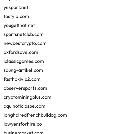
yesport.net
tostylo.com
yougetthat.net
sportsnetclub.com
newbestcrypto.com
oxfordsave.com
iclassicgames.com
saung-artikel.com
fasthokivip2.com
observersports.com
cryptominingplus.com
aquinoticiaspe.com
longhairedfrenchbulldog.com
lawyersforhire.co
businemarket.com