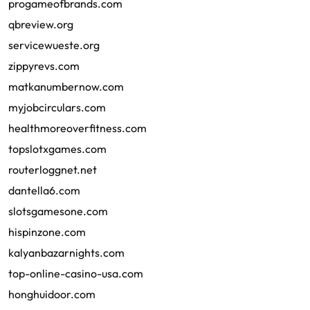
progameofbrands.com
qbreview.org
servicewueste.org
zippyrevs.com
matkanumbernow.com
myjobcirculars.com
healthmoreoverfitness.com
topslotxgames.com
routerloggnet.net
dantella6.com
slotsgamesone.com
hispinzone.com
kalyanbazarnights.com
top-online-casino-usa.com
honghuidoor.com