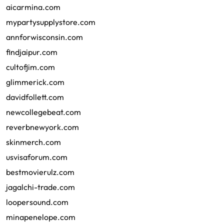
aicarmina.com
mypartysupplystore.com
annforwisconsin.com
findjaipur.com
cultofjim.com
glimmerick.com
davidfollett.com
newcollegebeat.com
reverbnewyork.com
skinmerch.com
usvisaforum.com
bestmovierulz.com
jagalchi-trade.com
loopersound.com
minapenelope.com