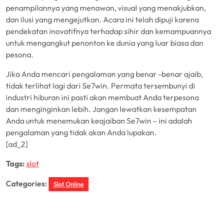
penampilannya yang menawan, visual yang menakjubkan,
dan ilusi yang mengejutkan. Acara ini telah dipuji karena
pendekatan inovatifnya terhadap sihir dan kemampuannya
untuk mengangkut penonton ke dunia yang luar biasa dan
pesona.
Jika Anda mencari pengalaman yang benar -benar ajaib,
tidak terlihat lagi dari Se7win. Permata tersembunyi di
industri hiburan ini pasti akan membuat Anda terpesona
dan menginginkan lebih. Jangan lewatkan kesempatan
Anda untuk menemukan keajaiban Se7win – ini adalah
pengalaman yang tidak akan Anda lupakan.
[ad_2]
Tags:
slot
Categories:
Slot Online