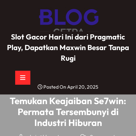
Skip
to
content
Slot Gacor Hari Ini dari Pragmatic
Play, Dapatkan Maxwin Besar Tanpa
Rugi
Posted On April 20, 2025
Temukan Keajaiban Se7win:
Permata Tersembunyi di
Industri Hiburan