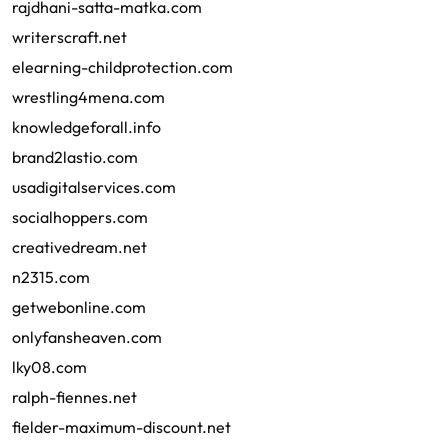
rajdhani-satta-matka.com
writerscraft.net
elearning-childprotection.com
wrestling4mena.com
knowledgeforall.info
brand2lastio.com
usadigitalservices.com
socialhoppers.com
creativedream.net
n2315.com
getwebonline.com
onlyfansheaven.com
lky08.com
ralph-fiennes.net
fielder-maximum-discount.net