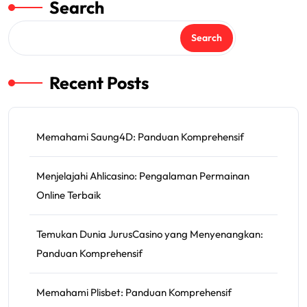
Search
Search
Recent Posts
Memahami Saung4D: Panduan Komprehensif
Menjelajahi Ahlicasino: Pengalaman Permainan
Online Terbaik
Temukan Dunia JurusCasino yang Menyenangkan:
Panduan Komprehensif
Memahami Plisbet: Panduan Komprehensif