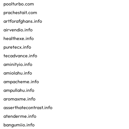
poolturbo.com
prachestait.com
artforafghans.info
airvendio.info
healthexe.info
puretecx.info
tecadvance.info
aminityio.info
amiolahu.info
ampacheme.info
ampullahu.info
aromaxme.info
asserthatecontrast.info
atenderme.info
bangumiio.info