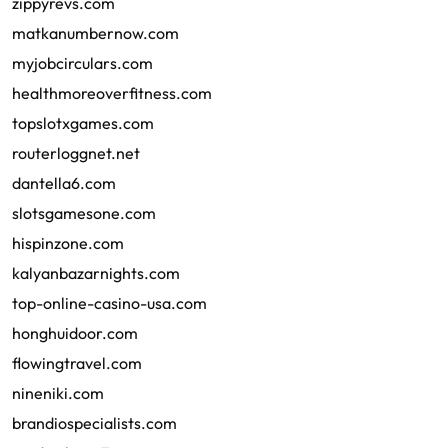
zippyrevs.com
matkanumbernow.com
myjobcirculars.com
healthmoreoverfitness.com
topslotxgames.com
routerloggnet.net
dantella6.com
slotsgamesone.com
hispinzone.com
kalyanbazarnights.com
top-online-casino-usa.com
honghuidoor.com
flowingtravel.com
nineniki.com
brandiospecialists.com