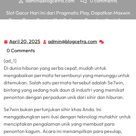
admin@blogcetra.com
0 comments
Slot Gacor Hari Ini dari Pragmatic Play, Dapatkan Maxwin
Besar Tanpa Rugi
>>
Slot Online
>> Temukan Keajaiban
Se7win: Permata Tersembunyi di Industri Hiburan
April 20, 2025
admin@blogcetra.com
April
admin@blogcetr
20,
0 Comments
2025
[ad_1]
Di dunia hiburan yang serba cepat, mudah untuk
mengabaikan permata tersembunyi yang menunggu untuk
ditemukan. Salah satu permata tersebut adalah Se7win,
bintang yang sedang naik daun di industri yang memikat
penonton dengan perpaduan unik dari sihir dan hiburan.
Se7win bukan pertunjukan sihir khas Anda. Ini
menggabungkan seni ilusi dengan teknologi mutakhir untuk
menciptakan pengalaman unik yang membuat para
penonton kagum. Acara ini menampilkan para pesulap,