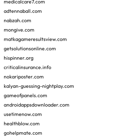
medicalcare7.com
adtennaball.com
nabzah.com
mongive.com
matkagameresultsview.com
getsolutionsonline.com
hispinner.org
criticalinsurance.info
nokariposter.com
kalyan-guessing-nightplay.com
gameofpanels.com
androidappsdownloader.com
usetimenow.com
healthblow.com
gohelpmate.com