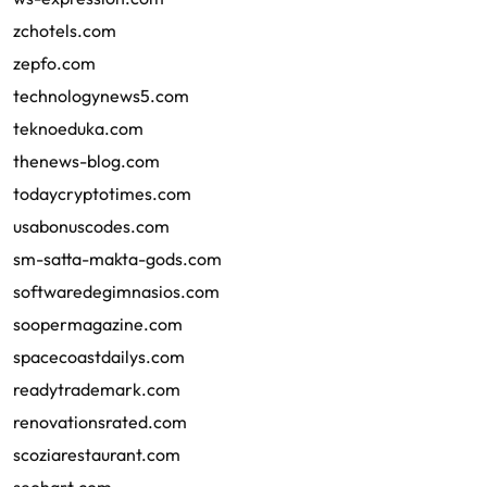
zchotels.com
zepfo.com
technologynews5.com
teknoeduka.com
thenews-blog.com
todaycryptotimes.com
usabonuscodes.com
sm-satta-makta-gods.com
softwaredegimnasios.com
soopermagazine.com
spacecoastdailys.com
readytrademark.com
renovationsrated.com
scoziarestaurant.com