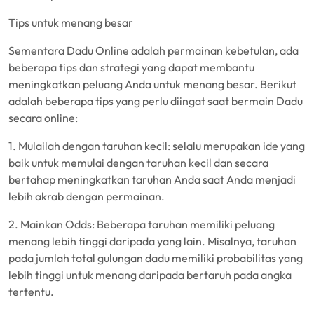
Tips untuk menang besar
Sementara Dadu Online adalah permainan kebetulan, ada
beberapa tips dan strategi yang dapat membantu
meningkatkan peluang Anda untuk menang besar. Berikut
adalah beberapa tips yang perlu diingat saat bermain Dadu
secara online:
1. Mulailah dengan taruhan kecil: selalu merupakan ide yang
baik untuk memulai dengan taruhan kecil dan secara
bertahap meningkatkan taruhan Anda saat Anda menjadi
lebih akrab dengan permainan.
2. Mainkan Odds: Beberapa taruhan memiliki peluang
menang lebih tinggi daripada yang lain. Misalnya, taruhan
pada jumlah total gulungan dadu memiliki probabilitas yang
lebih tinggi untuk menang daripada bertaruh pada angka
tertentu.