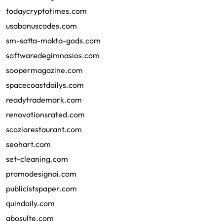
todaycryptotimes.com
usabonuscodes.com
sm-satta-makta-gods.com
softwaredegimnasios.com
soopermagazine.com
spacecoastdailys.com
readytrademark.com
renovationsrated.com
scoziarestaurant.com
seohart.com
set-cleaning.com
promodesignai.com
publicistspaper.com
quindaily.com
abosulte.com