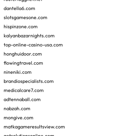
dantella6.com
slotsgamesone.com
hispinzone.com
kalyanbazarnights.com
top-online-casino-usa.com
honghuidoor.com
flowingtravel.com
nineniki.com
brandiospecialists.com
medicalcare7.com
adtennaball.com
nabzah.com
mongive.com
matkagameresultsview.com
getsolutionsonline.com