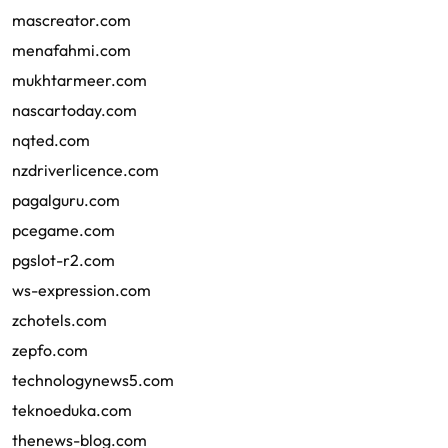
mascreator.com
menafahmi.com
mukhtarmeer.com
nascartoday.com
nqted.com
nzdriverlicence.com
pagalguru.com
pcegame.com
pgslot-r2.com
ws-expression.com
zchotels.com
zepfo.com
technologynews5.com
teknoeduka.com
thenews-blog.com