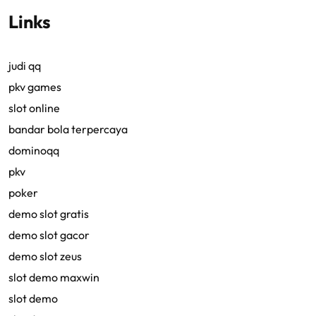
Links
judi qq
pkv games
slot online
bandar bola terpercaya
dominoqq
pkv
poker
demo slot gratis
demo slot gacor
demo slot zeus
slot demo maxwin
slot demo