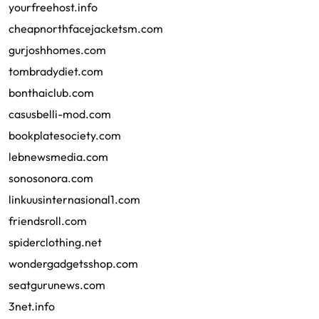
yourfreehost.info
cheapnorthfacejacketsm.com
gurjoshhomes.com
tombradydiet.com
bonthaiclub.com
casusbelli-mod.com
bookplatesociety.com
lebnewsmedia.com
sonosonora.com
linkuusinternasional1.com
friendsroll.com
spiderclothing.net
wondergadgetsshop.com
seatgurunews.com
3net.info