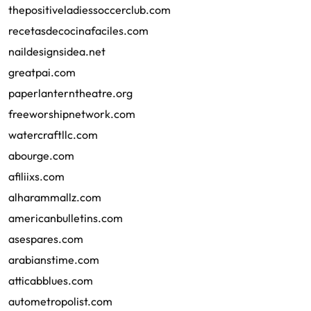
thepositiveladiessoccerclub.com
recetasdecocinafaciles.com
naildesignsidea.net
greatpai.com
paperlanterntheatre.org
freeworshipnetwork.com
watercraftllc.com
abourge.com
afiliixs.com
alharammallz.com
americanbulletins.com
asespares.com
arabianstime.com
atticabblues.com
autometropolist.com