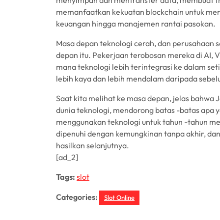
menyimpan dan mentransfer data, membuat tra
memanfaatkan kekuatan blockchain untuk mencip
keuangan hingga manajemen rantai pasokan.
Masa depan teknologi cerah, dan perusahaan
depan itu. Pekerjaan terobosan mereka di AI, 
mana teknologi lebih terintegrasi ke dalam se
lebih kaya dan lebih mendalam daripada sebe
Saat kita melihat ke masa depan, jelas bahwa
dunia teknologi, mendorong batas -batas apa 
menggunakan teknologi untuk tahun -tahun me
dipenuhi dengan kemungkinan tanpa akhir, dan
hasilkan selanjutnya.
[ad_2]
Tags:
slot
Categories:
Slot Online