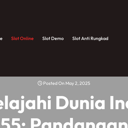
e
Slot Online
Slot Demo
Slot Anti Rungkad
Posted On May 2, 2025
lajahi Dunia In
55: Pandangan