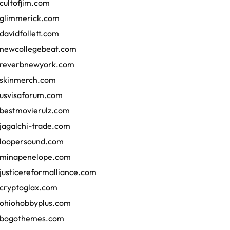
cultofjim.com
glimmerick.com
davidfollett.com
newcollegebeat.com
reverbnewyork.com
skinmerch.com
usvisaforum.com
bestmovierulz.com
jagalchi-trade.com
loopersound.com
minapenelope.com
justicereformalliance.com
cryptoglax.com
ohiohobbyplus.com
bogothemes.com