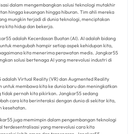
isasi dalam mengembangkan solusi teknologi mutakhir
atan hingga keuangan hingga hiburan. Tim ahli mereka
ng mungkin terjadi di dunia teknologi, menciptakan
a kita hidup dan bekerja.
kar55 adalah Kecerdasan Buatan (AI). AI adalah bidang
untuk mengubah hampir setiap aspek kehidupan kita,
ga bagaimana kita menerima perawatan medis. Jangkar55
gkan solusi bertenaga AI yang merevolusi industri di
adalah Virtual Reality (VR) dan Augmented Reality
an untuk membawa kita ke dunia baru dan meningkatkan
 tidak pernah kita pikirkan. Jangkar55 sedang
 cara kita berinteraksi dengan dunia di sekitar kita,
n kesehatan.
angkar55 juga memimpin dalam pengembangan teknologi
l terdesentralisasi yang merevolusi cara kita