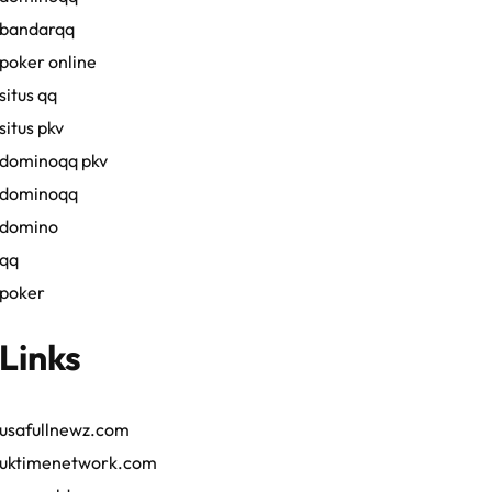
bandarqq
poker online
situs qq
situs pkv
dominoqq pkv
dominoqq
domino
qq
poker
Links
usafullnewz.com
uktimenetwork.com