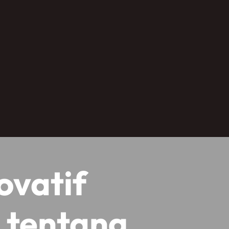
ovatif
 tentang