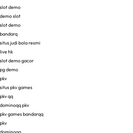
slot demo
demo slot
slot demo
bandarq
situs judi bola resmi
live hk
slot demo gacor
pg demo
pkv
situs pkv games
pkv qq
dominoqq pkv
pkv games bandarqq
pkv
dominoqq