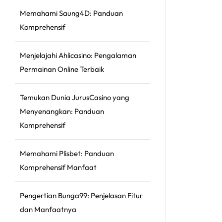
Memahami Saung4D: Panduan
Komprehensif
Menjelajahi Ahlicasino: Pengalaman
Permainan Online Terbaik
Temukan Dunia JurusCasino yang
Menyenangkan: Panduan
Komprehensif
Memahami Plisbet: Panduan
Komprehensif Manfaat
Pengertian Bunga99: Penjelasan Fitur
dan Manfaatnya