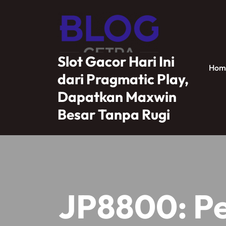
Skip
to
content
Slot Gacor Hari Ini
Hom
dari Pragmatic Play,
Dapatkan Maxwin
Besar Tanpa Rugi
JP8800: P