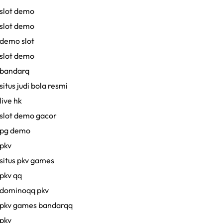
slot demo
slot demo
demo slot
slot demo
bandarq
situs judi bola resmi
live hk
slot demo gacor
pg demo
pkv
situs pkv games
pkv qq
dominoqq pkv
pkv games bandarqq
pkv