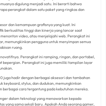
emuanya digulung menjadi satu. Ini berarti bahwa
apa perangkat dalam satu paket yang ringkas dan
sesor dan kemampuan grafisnya yang kuat. Ini
berkualitas tinggi dan kinerja yang lancar saat
enonton video, atau menjelajahi web. Perangkat ini
esar, memungkinkan pengguna untuk menyimpan semua
habisan ruang.
inovatifnya. Perangkat ini ramping, ringan, dan portabel,
epergian. Perangkat ini juga memiliki tampilan layar
gunakan.
00 juga hadir dengan berbagai aksesori dan tambahan
suk keyboard, stylus, dan dudukan, memungkinkan
 berbagai cara tergantung pada kebutuhan mereka.
anger dalam teknologi yang menawarkan kepada
tas yang sama sekali baru. Apakah Anda seorang gamer,