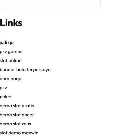
Links
judi qq
pkv games
slot online
bandar bola terpercaya
dominoqq
pkv
poker
demo slot gratis
demo slot gacor
demo slot zeus
slot demo maxwin