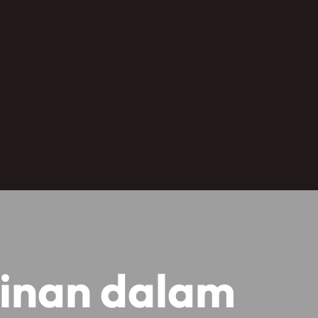
inan dalam