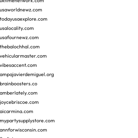
uktimenetwork.com
usaworldnewz.com
todayusaexplore.com
usalocality.com
usafournewz.com
thebalochhal.com
vehicularmaster.com
vibesaccent.com
ampajavierdemiguel.org
brainboosters.co
amberlately.com
joycebriscoe.com
aicarmina.com
mypartysupplystore.com
annforwisconsin.com