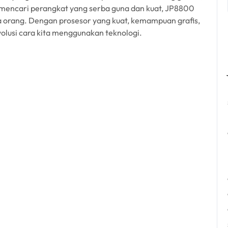
g mencari perangkat yang serba guna dan kuat, JP8800
a orang. Dengan prosesor yang kuat, kemampuan grafis,
volusi cara kita menggunakan teknologi.