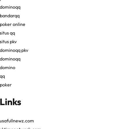
dominoqq
bandarqq
poker online
situs qq
situs pkv
dominoqq pkv
dominoqq
domino
qq
poker
Links
usafullnewz.com