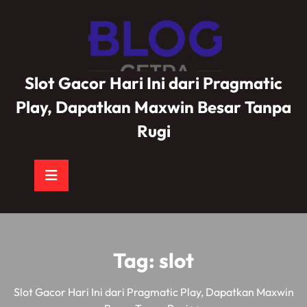
Skip
to
content
Slot Gacor Hari Ini dari Pragmatic
Play, Dapatkan Maxwin Besar Tanpa
Rugi
Tag:
slot
Slot Gacor Hari Ini dari Pragmatic Play, Dapatkan Maxwin