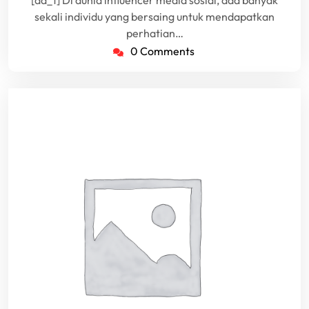
[ad_1] Di dunia influencer media sosial, ada banyak
sekali individu yang bersaing untuk mendapatkan
perhatian…
0 Comments