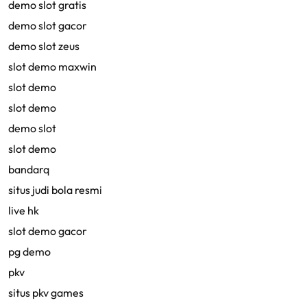
demo slot gratis
demo slot gacor
demo slot zeus
slot demo maxwin
slot demo
slot demo
demo slot
slot demo
bandarq
situs judi bola resmi
live hk
slot demo gacor
pg demo
pkv
situs pkv games