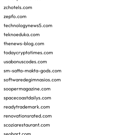
zchotels.com
zepfo.com
technologynews5.com
teknoeduka.com
thenews-blog.com
todaycryptotimes.com
usabonuscodes.com
sm-satta-makta-gods.com
softwaredegimnasios.com
soopermagazine.com
spacecoastdailys.com
readytrademark.com
renovationsrated.com
scoziarestaurant.com
seohart.com