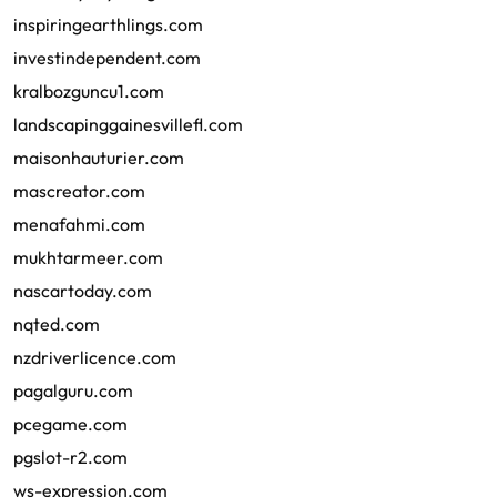
inspiringearthlings.com
investindependent.com
kralbozguncu1.com
landscapinggainesvillefl.com
maisonhauturier.com
mascreator.com
menafahmi.com
mukhtarmeer.com
nascartoday.com
nqted.com
nzdriverlicence.com
pagalguru.com
pcegame.com
pgslot-r2.com
ws-expression.com