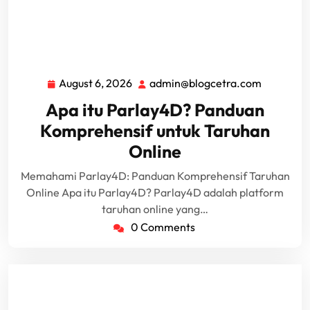
August 6, 2026
admin@blogcetra.com
August
admin@bl
6,
Apa itu Parlay4D? Panduan
2026
Komprehensif untuk Taruhan
Online
Memahami Parlay4D: Panduan Komprehensif Taruhan
Online Apa itu Parlay4D? Parlay4D adalah platform
taruhan online yang…
0 Comments