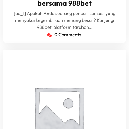
bersama 988bet
[ad_1] Apakah Anda seorang pencari sensasi yang
menyukai kegembiraan menang besar? Kunjungi
988bet, platform taruhan…
0 Comments