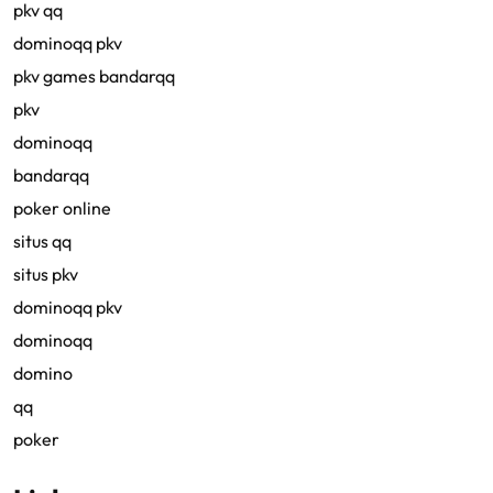
pkv qq
dominoqq pkv
pkv games bandarqq
pkv
dominoqq
bandarqq
poker online
situs qq
situs pkv
dominoqq pkv
dominoqq
domino
qq
poker