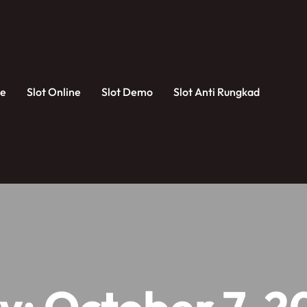
e
Slot Online
Slot Demo
Slot Anti Rungkad