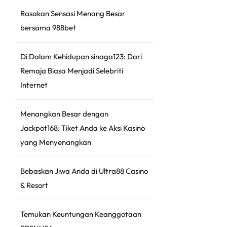
Rasakan Sensasi Menang Besar
bersama 988bet
Di Dalam Kehidupan sinaga123: Dari
Remaja Biasa Menjadi Selebriti
Internet
Menangkan Besar dengan
.com
Jackpot168: Tiket Anda ke Aksi Kasino
yang Menyenangkan
Bebaskan Jiwa Anda di Ultra88 Casino
& Resort
Temukan Keuntungan Keanggotaan