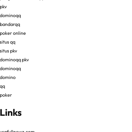
pkv
dominoqq
bandarqq
poker online
situs qq
situs pkv
dominoqq pkv
dominoqq
domino
qq
poker
Links
usafullnewz.com