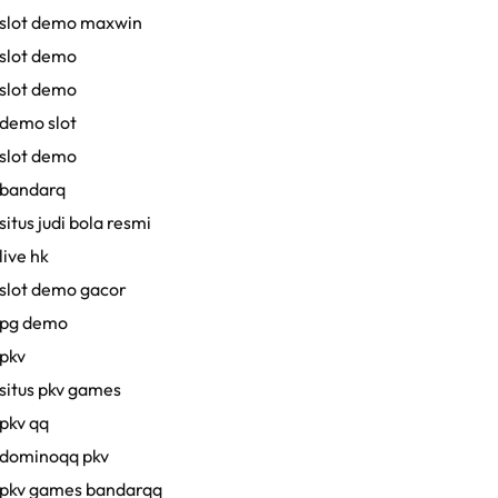
slot demo maxwin
slot demo
slot demo
demo slot
slot demo
bandarq
situs judi bola resmi
live hk
slot demo gacor
pg demo
pkv
situs pkv games
pkv qq
dominoqq pkv
pkv games bandarqq