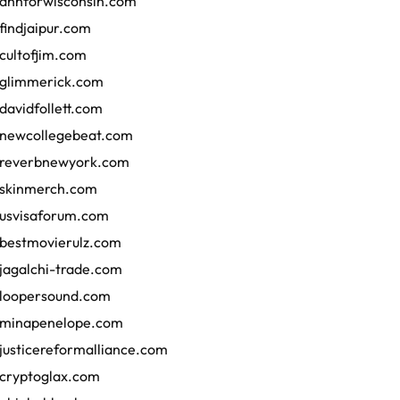
annforwisconsin.com
findjaipur.com
cultofjim.com
glimmerick.com
davidfollett.com
newcollegebeat.com
reverbnewyork.com
skinmerch.com
usvisaforum.com
bestmovierulz.com
jagalchi-trade.com
loopersound.com
minapenelope.com
justicereformalliance.com
cryptoglax.com