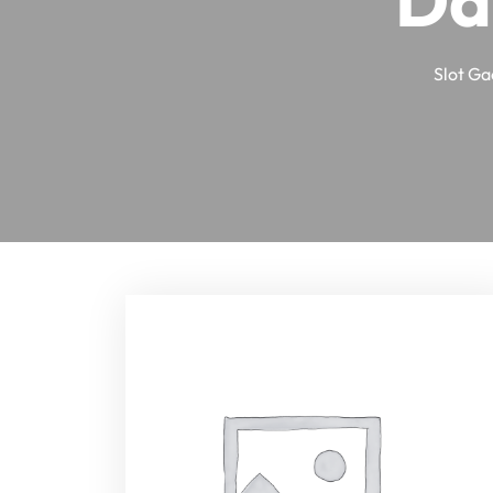
Da
Slot Ga