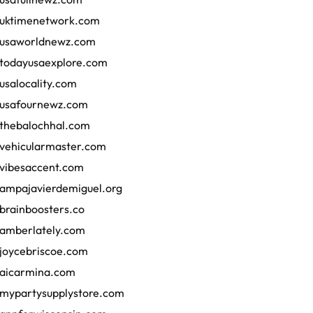
uktimenetwork.com
usaworldnewz.com
todayusaexplore.com
usalocality.com
usafournewz.com
thebalochhal.com
vehicularmaster.com
vibesaccent.com
ampajavierdemiguel.org
brainboosters.co
amberlately.com
joycebriscoe.com
aicarmina.com
mypartysupplystore.com