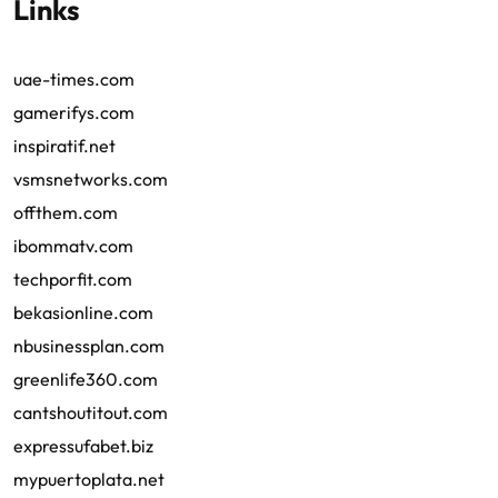
Links
uae-times.com
gamerifys.com
inspiratif.net
vsmsnetworks.com
offthem.com
ibommatv.com
techporfit.com
bekasionline.com
nbusinessplan.com
greenlife360.com
cantshoutitout.com
expressufabet.biz
mypuertoplata.net