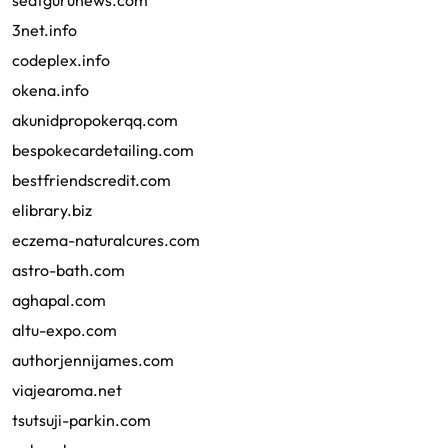
seatgurunews.com
3net.info
codeplex.info
okena.info
akunidpropokerqq.com
bespokecardetailing.com
bestfriendscredit.com
elibrary.biz
eczema-naturalcures.com
astro-bath.com
aghapal.com
altu-expo.com
authorjennijames.com
viajearoma.net
tsutsuji-parkin.com