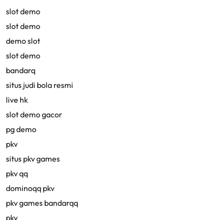
slot demo
slot demo
demo slot
slot demo
bandarq
situs judi bola resmi
live hk
slot demo gacor
pg demo
pkv
situs pkv games
pkv qq
dominoqq pkv
pkv games bandarqq
pkv