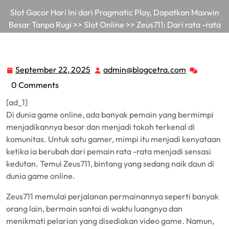
Slot Gacor Hari Ini dari Pragmatic Play, Dapatkan Maxwin
Besar Tanpa Rugi
>>
Slot Online
>> Zeus711: Dari rata -rata
gamer hingga sensasi kedutan
September 22, 2025
admin@blogcetra.com
September
admin@blo
22,
0 Comments
2025
[ad_1]
Di dunia game online, ada banyak pemain yang bermimpi
menjadikannya besar dan menjadi tokoh terkenal di
komunitas. Untuk satu gamer, mimpi itu menjadi kenyataan
ketika ia berubah dari pemain rata -rata menjadi sensasi
kedutan. Temui Zeus711, bintang yang sedang naik daun di
dunia game online.
Zeus711 memulai perjalanan permainannya seperti banyak
orang lain, bermain santai di waktu luangnya dan
menikmati pelarian yang disediakan video game. Namun,