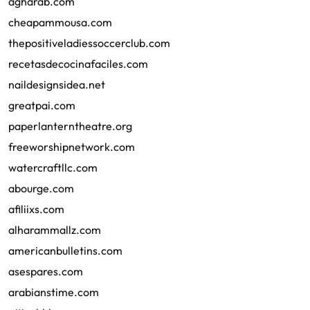
agharab.com
cheapammousa.com
thepositiveladiessoccerclub.com
recetasdecocinafaciles.com
naildesignsidea.net
greatpai.com
paperlanterntheatre.org
freeworshipnetwork.com
watercraftllc.com
abourge.com
afiliixs.com
alharammallz.com
americanbulletins.com
asespares.com
arabianstime.com