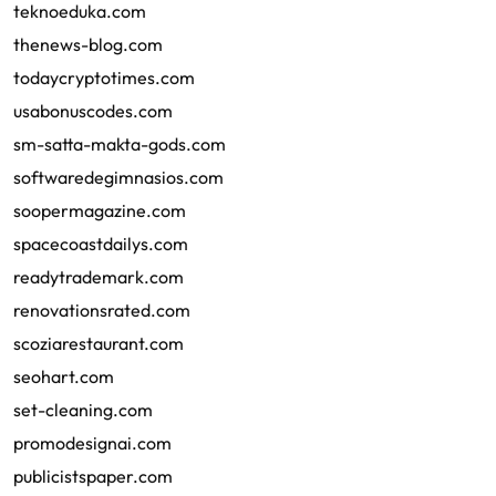
teknoeduka.com
thenews-blog.com
todaycryptotimes.com
usabonuscodes.com
sm-satta-makta-gods.com
softwaredegimnasios.com
soopermagazine.com
spacecoastdailys.com
readytrademark.com
renovationsrated.com
scoziarestaurant.com
seohart.com
set-cleaning.com
promodesignai.com
publicistspaper.com