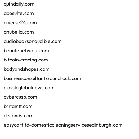
quindaily.com
abosulte.com
aiverse24.com
anubella.com
audiobooksonaudible.com
beautenetwork.com
bitcoin-tracing.com
bodyandshapes.com
businessconsultantsroundrock.com
classicglobalnews.com
cybercusp.com
britaintt.com
deconds.com
easycartltd-domesticcleaningservicesedinburgh.com