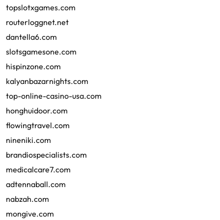
topslotxgames.com
routerloggnet.net
dantella6.com
slotsgamesone.com
hispinzone.com
kalyanbazarnights.com
top-online-casino-usa.com
honghuidoor.com
flowingtravel.com
nineniki.com
brandiospecialists.com
medicalcare7.com
adtennaball.com
nabzah.com
mongive.com