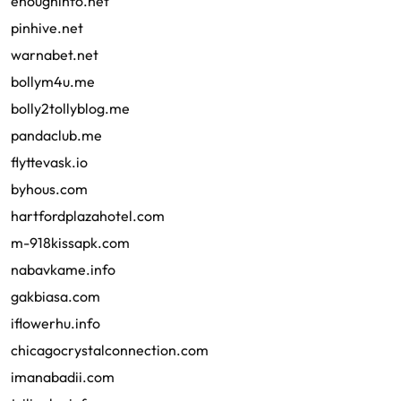
enoughinfo.net
pinhive.net
warnabet.net
bollym4u.me
bolly2tollyblog.me
pandaclub.me
flyttevask.io
byhous.com
hartfordplazahotel.com
m-918kissapk.com
nabavkame.info
gakbiasa.com
iflowerhu.info
chicagocrystalconnection.com
imanabadii.com