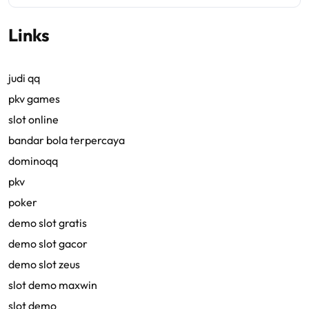
Links
judi qq
pkv games
slot online
bandar bola terpercaya
dominoqq
pkv
poker
demo slot gratis
demo slot gacor
demo slot zeus
slot demo maxwin
slot demo