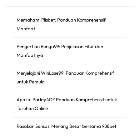
Memahami Plisbet: Panduan Komprehensif
Manfaat
Pengertian Bunga99: Penjelasan Fitur dan
Manfaatnya
Menjelajahi WinLose99: Panduan Komprehensif
untuk Pemula
Apa itu Parlay4D? Panduan Komprehensif untuk
Taruhan Online
Rasakan Sensasi Menang Besar bersama 988bet