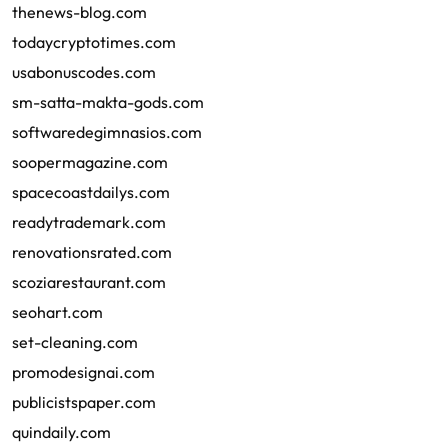
thenews-blog.com
todaycryptotimes.com
usabonuscodes.com
sm-satta-makta-gods.com
softwaredegimnasios.com
soopermagazine.com
spacecoastdailys.com
readytrademark.com
renovationsrated.com
scoziarestaurant.com
seohart.com
set-cleaning.com
promodesignai.com
publicistspaper.com
quindaily.com