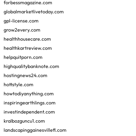
forbessmagazine.com
globalmarketlivetoday.com
gpl-license.com
grow2every.com
healthhousecare.com
healthkartreview.com
helpquitporn.com
highqualitybanknote.com
hostingnews24.com
hottstyle.com
howtodiyanything.com
inspiringearthlings.com
investindependent.com
kralbozguncu1.com
landscapinggainesvillefl.com