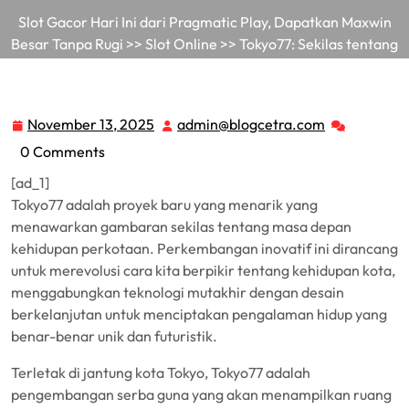
Slot Gacor Hari Ini dari Pragmatic Play, Dapatkan Maxwin
Besar Tanpa Rugi
>>
Slot Online
>> Tokyo77: Sekilas tentang
Masa Depan Kehidupan Perkotaan
November 13, 2025
admin@blogcetra.com
November
admin@blog
13,
0 Comments
2025
[ad_1]
Tokyo77 adalah proyek baru yang menarik yang
menawarkan gambaran sekilas tentang masa depan
kehidupan perkotaan. Perkembangan inovatif ini dirancang
untuk merevolusi cara kita berpikir tentang kehidupan kota,
menggabungkan teknologi mutakhir dengan desain
berkelanjutan untuk menciptakan pengalaman hidup yang
benar-benar unik dan futuristik.
Terletak di jantung kota Tokyo, Tokyo77 adalah
pengembangan serba guna yang akan menampilkan ruang