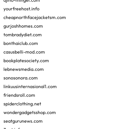
ajino-mingei.com
yourfreehost.info
cheapnorthfacejacketsm.com
gurjoshhomes.com
tombradydiet.com
bonthaiclub.com
casusbelli-mod.com
bookplatesociety.com
lebnewsmedia.com
sonosonora.com
linkuusinternasional1.com
friendsroll.com
spiderclothing.net
wondergadgetsshop.com
seatgurunews.com