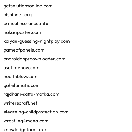
getsolutionsonline.com
hispinner.org
criticalinsurance.info
nokariposter.com
kalyan-guessing-nightplay.com
gameofpanels.com
androidappsdownloader.com
usetimenow.com
healthblow.com
gohelpmate.com
rajdhani-satta-matka.com
writerscraft.net
elearning-childprotection.com
wrestling4mena.com
knowledgeforall.info