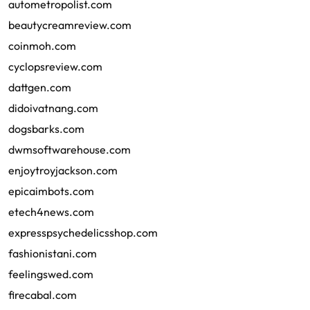
autometropolist.com
beautycreamreview.com
coinmoh.com
cyclopsreview.com
dattgen.com
didoivatnang.com
dogsbarks.com
dwmsoftwarehouse.com
enjoytroyjackson.com
epicaimbots.com
etech4news.com
expresspsychedelicsshop.com
fashionistani.com
feelingswed.com
firecabal.com