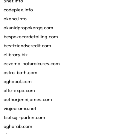
3net.info
codeplex.info
okena.info
akunidpropokerqq.com
bespokecardetailing.com
bestfriendscredit.com
elibrary.biz
eczema-naturalcures.com
astro-bath.com
aghapal.com
altu-expo.com
authorjennijames.com
viajearoma.net
tsutsuji-parkin.com
agharab.com