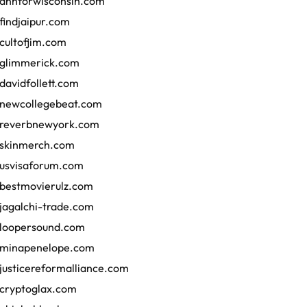
annforwisconsin.com
findjaipur.com
cultofjim.com
glimmerick.com
davidfollett.com
newcollegebeat.com
reverbnewyork.com
skinmerch.com
usvisaforum.com
bestmovierulz.com
jagalchi-trade.com
loopersound.com
minapenelope.com
justicereformalliance.com
cryptoglax.com