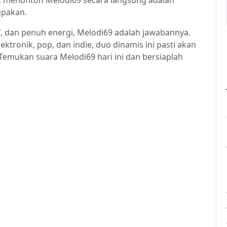
, menonton Melodi69 secara langsung adalah
upakan.
if, dan penuh energi, Melodi69 adalah jawabannya.
tronik, pop, dan indie, duo dinamis ini pasti akan
emukan suara Melodi69 hari ini dan bersiaplah