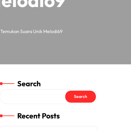
elodi69
 Temukan Suara Unik Melodi69
Search
Search
Recent Posts