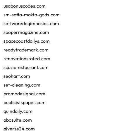
usabonuscodes.com
sm-satta-makta-gods.com
softwaredegimnasios.com
soopermagazine.com
spacecoastdailys.com
readytrademark.com
renovationsrated.com
scoziarestaurant.com
seohart.com
set-cleaning.com
promodesignai.com
publicistspaper.com
quindaily.com
abosulte.com
aiverse24.com