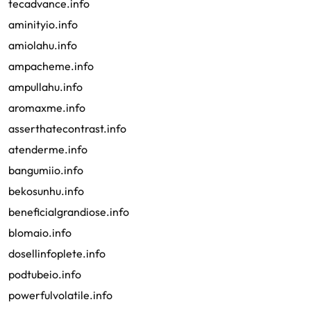
tecadvance.info
aminityio.info
amiolahu.info
ampacheme.info
ampullahu.info
aromaxme.info
asserthatecontrast.info
atenderme.info
bangumiio.info
bekosunhu.info
beneficialgrandiose.info
blomaio.info
dosellinfoplete.info
podtubeio.info
powerfulvolatile.info