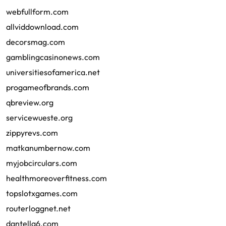
webfullform.com
allviddownload.com
decorsmag.com
gamblingcasinonews.com
universitiesofamerica.net
progameofbrands.com
qbreview.org
servicewueste.org
zippyrevs.com
matkanumbernow.com
myjobcirculars.com
healthmoreoverfitness.com
topslotxgames.com
routerloggnet.net
dantella6.com