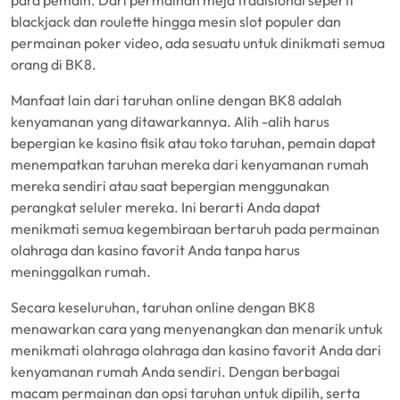
para pemain. Dari permainan meja tradisional seperti
blackjack dan roulette hingga mesin slot populer dan
permainan poker video, ada sesuatu untuk dinikmati semua
orang di BK8.
Manfaat lain dari taruhan online dengan BK8 adalah
kenyamanan yang ditawarkannya. Alih -alih harus
bepergian ke kasino fisik atau toko taruhan, pemain dapat
menempatkan taruhan mereka dari kenyamanan rumah
mereka sendiri atau saat bepergian menggunakan
perangkat seluler mereka. Ini berarti Anda dapat
menikmati semua kegembiraan bertaruh pada permainan
olahraga dan kasino favorit Anda tanpa harus
meninggalkan rumah.
Secara keseluruhan, taruhan online dengan BK8
menawarkan cara yang menyenangkan dan menarik untuk
menikmati olahraga olahraga dan kasino favorit Anda dari
kenyamanan rumah Anda sendiri. Dengan berbagai
macam permainan dan opsi taruhan untuk dipilih, serta