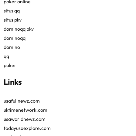
poker online
situs qq
situs pkv
dominoqq pkv
dominoqq
domino
qq
poker
Links
usafullnewz.com
uktimenetwork.com
usaworldnewz.com
todayusaexplore.com