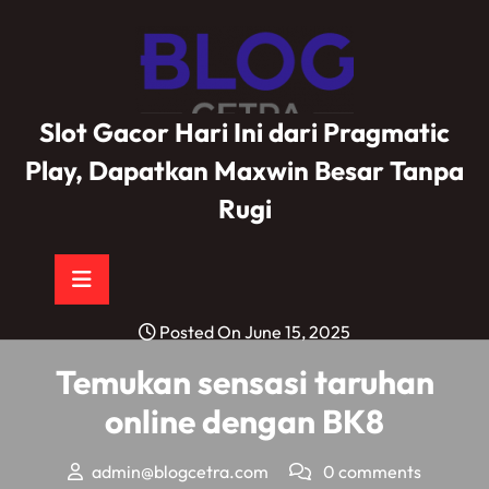
Skip
to
content
Slot Gacor Hari Ini dari Pragmatic
Play, Dapatkan Maxwin Besar Tanpa
Rugi
Posted On June 15, 2025
Temukan sensasi taruhan
online dengan BK8
admin@blogcetra.com
0 comments