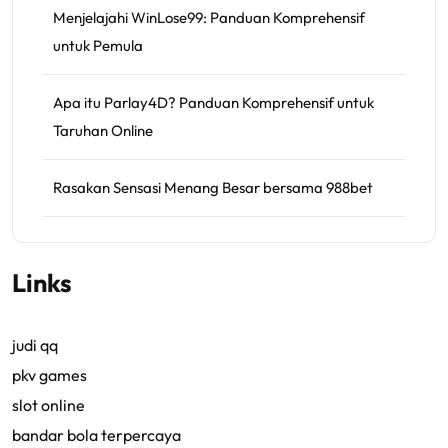
Menjelajahi WinLose99: Panduan Komprehensif
untuk Pemula
Apa itu Parlay4D? Panduan Komprehensif untuk
Taruhan Online
Rasakan Sensasi Menang Besar bersama 988bet
Links
judi qq
pkv games
slot online
bandar bola terpercaya