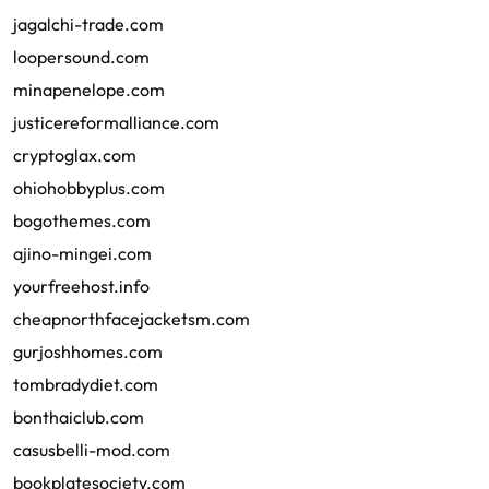
jagalchi-trade.com
loopersound.com
minapenelope.com
justicereformalliance.com
cryptoglax.com
ohiohobbyplus.com
bogothemes.com
ajino-mingei.com
yourfreehost.info
cheapnorthfacejacketsm.com
gurjoshhomes.com
tombradydiet.com
bonthaiclub.com
casusbelli-mod.com
bookplatesociety.com