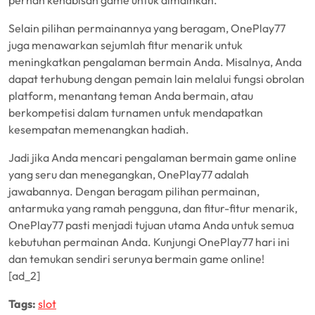
pernah kehabisan game untuk dimainkan.
Selain pilihan permainannya yang beragam, OnePlay77
juga menawarkan sejumlah fitur menarik untuk
meningkatkan pengalaman bermain Anda. Misalnya, Anda
dapat terhubung dengan pemain lain melalui fungsi obrolan
platform, menantang teman Anda bermain, atau
berkompetisi dalam turnamen untuk mendapatkan
kesempatan memenangkan hadiah.
Jadi jika Anda mencari pengalaman bermain game online
yang seru dan menegangkan, OnePlay77 adalah
jawabannya. Dengan beragam pilihan permainan,
antarmuka yang ramah pengguna, dan fitur-fitur menarik,
OnePlay77 pasti menjadi tujuan utama Anda untuk semua
kebutuhan permainan Anda. Kunjungi OnePlay77 hari ini
dan temukan sendiri serunya bermain game online!
[ad_2]
Tags:
slot