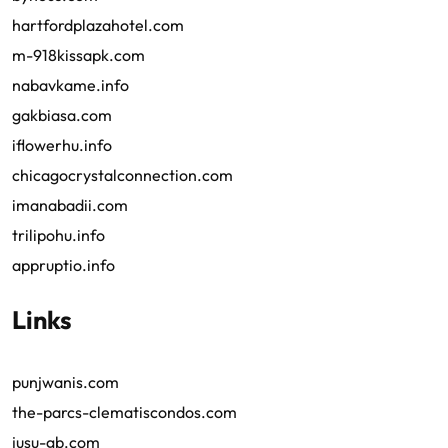
hartfordplazahotel.com
m-918kissapk.com
nabavkame.info
gakbiasa.com
iflowerhu.info
chicagocrystalconnection.com
imanabadii.com
trilipohu.info
appruptio.info
Links
punjwanis.com
the-parcs-clematiscondos.com
jusu-gb.com