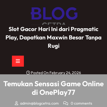
Skip
to
content
Slot Gacor Hari Ini dari Pragmatic
Play, Dapatkan Maxwin Besar Tanpa
Rugi
Posted On February 24, 2026
Temukan Sensasi Game Online
di OnePlay77
admin@blogcetra.com
0 comments