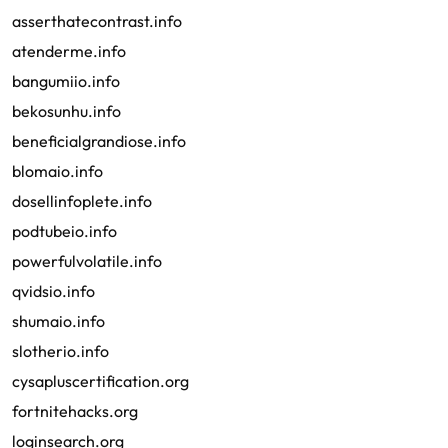
asserthatecontrast.info
atenderme.info
bangumiio.info
bekosunhu.info
beneficialgrandiose.info
blomaio.info
dosellinfoplete.info
podtubeio.info
powerfulvolatile.info
qvidsio.info
shumaio.info
slotherio.info
cysapluscertification.org
fortnitehacks.org
loginsearch.org