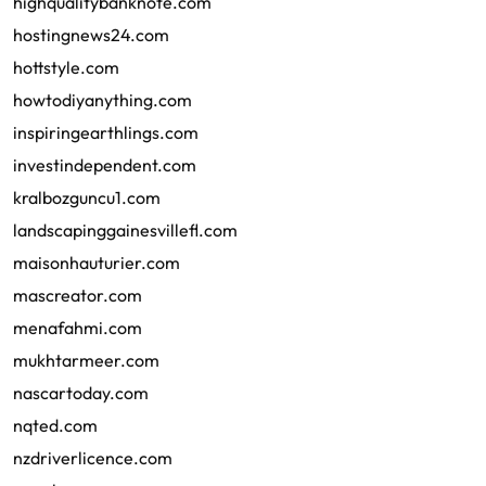
highqualitybanknote.com
hostingnews24.com
hottstyle.com
howtodiyanything.com
inspiringearthlings.com
investindependent.com
kralbozguncu1.com
landscapinggainesvillefl.com
maisonhauturier.com
mascreator.com
menafahmi.com
mukhtarmeer.com
nascartoday.com
nqted.com
nzdriverlicence.com