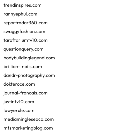
trendinspires.com
rannyephul.com
reportradar360.com
swaggyfashion.com
taraftariumtv10.com
questionquery.com
bodybuildinglegend.com
brilliant-nails.com
dandr-photography.com
dokteroce.com
journal-francais.com
justintv10.com
lawyerule.com
mediamingleseaco.com
mtsmarketingblog.com