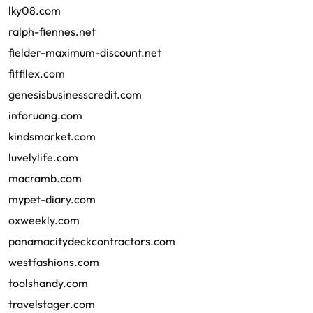
lky08.com
ralph-fiennes.net
fielder-maximum-discount.net
fitfllex.com
genesisbusinesscredit.com
inforuang.com
kindsmarket.com
luvelylife.com
macramb.com
mypet-diary.com
oxweekly.com
panamacitydeckcontractors.com
westfashions.com
toolshandy.com
travelstager.com