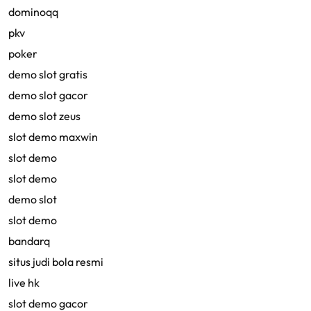
dominoqq
pkv
poker
demo slot gratis
demo slot gacor
demo slot zeus
slot demo maxwin
slot demo
slot demo
demo slot
slot demo
bandarq
situs judi bola resmi
live hk
slot demo gacor