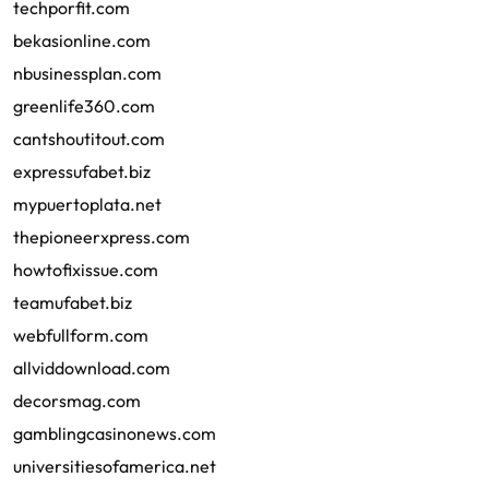
techporfit.com
bekasionline.com
nbusinessplan.com
greenlife360.com
cantshoutitout.com
expressufabet.biz
mypuertoplata.net
thepioneerxpress.com
howtofixissue.com
teamufabet.biz
webfullform.com
allviddownload.com
decorsmag.com
gamblingcasinonews.com
universitiesofamerica.net