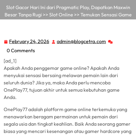
Slot Gacor Hari Ini dari Pragmatic Play, Dapatkan Maxwin
Besar Tanpa Rugi
>>
Slot Online
>> Temukan Sensasi Game
Online di OnePlay77
February 24, 2026
admin@blogcetra.com
February
admin@blogc
24,
0 Comments
2026
[ad_1]
Apakah Anda penggemar game online? Apakah Anda
menyukai sensasi bersaing melawan pemain lain dari
seluruh dunia? Jika ya, maka Anda perlu mencoba
OnePlay77, tujuan akhir untuk semua kebutuhan game
Anda.
OnePlay77 adalah platform game online terkemuka yang
menawarkan beragam permainan untuk pemain dari
segala usia dan tingkat keahlian. Baik Anda seorang gamer
biasa yang mencari kesenangan atau gamer hardcore yang