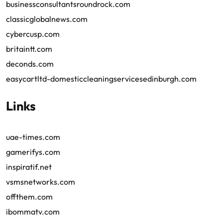
businessconsultantsroundrock.com
classicglobalnews.com
cybercusp.com
britaintt.com
deconds.com
easycartltd-domesticcleaningservicesedinburgh.com
Links
uae-times.com
gamerifys.com
inspiratif.net
vsmsnetworks.com
offthem.com
ibommatv.com