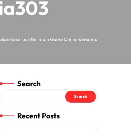
ia303
ukan Keseruan Bermain Game Online bersama
Search
Search
Recent Posts