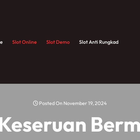
e
Slot Online
Slot Demo
Slot Anti Rungkad
Posted On November 19, 2024
Keseruan Ber