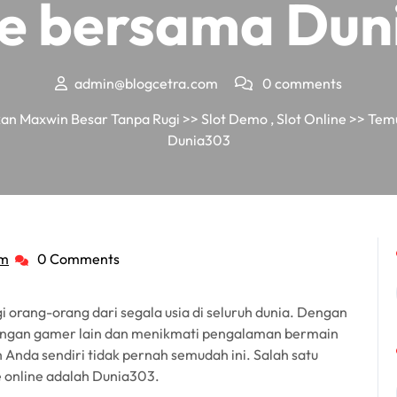
ne bersama Dun
admin@blogcetra.com
0 comments
tkan Maxwin Besar Tanpa Rugi
>>
Slot Demo
,
Slot Online
>> Tem
Dunia303
om
0 Comments
admin@blogcetra.com
 orang-orang dari segala usia di seluruh dunia. Dengan
dengan gamer lain dan menikmati pengalaman bermain
da sendiri tidak pernah semudah ini. Salah satu
e online adalah Dunia303.