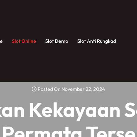
e
Slot Online
Slot Demo
Slot Anti Rungkad
Posted On November 22, 2024
an Kekayaan S
: Permata Terse