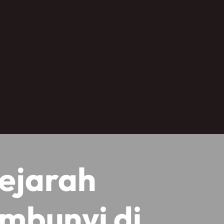
ejarah
mbunyi di