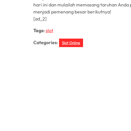
hari ini dan mulailah memasang taruhan Anda p
menjadi pemenang besar berikutnya!
[ad_2]
Tags:
slot
Categories:
Slot Online