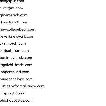
findjaipur.com
cultofjim.com
glimmerick.com
davidfollett.com
newcollegebeat.com
reverbnewyork.com
skinmerch.com
usvisaforum.com
bestmovierulz.com
jagalchi-trade.com
loopersound.com
minapenelope.com
justicereformalliance.com
cryptoglax.com
ohiohobbyplus.com