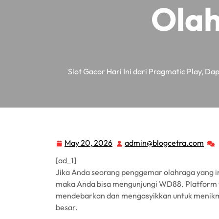
Ola
Slot Gacor Hari Ini dari Pragmatic Play, D
May 20, 2026
admin@blogcetra.com
May
adm
20,
[ad_1]
2026
Jika Anda seorang penggemar olahraga yang i
maka Anda bisa mengunjungi WD88. Platform t
mendebarkan dan mengasyikkan untuk menikma
besar.