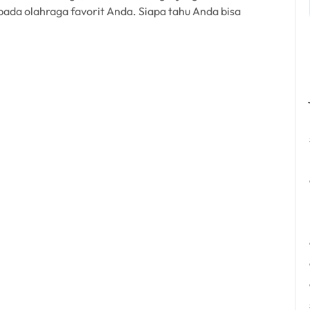
ada olahraga favorit Anda. Siapa tahu Anda bisa