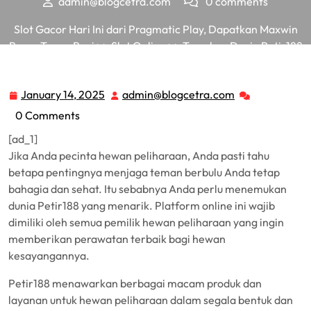
admin@blogcetra.com
0 comments
Slot Gacor Hari Ini dari Pragmatic Play, Dapatkan Maxwin
Besar Tanpa Rugi
>>
Slot Online
>> Temukan Dunia Petir188
yang Seru: Wajib Dimiliki bagi Pecinta Hewan Peliharaan
January 14, 2025
admin@blogcetra.com
January
admin@blogce
14,
0 Comments
2025
[ad_1]
Jika Anda pecinta hewan peliharaan, Anda pasti tahu
betapa pentingnya menjaga teman berbulu Anda tetap
bahagia dan sehat. Itu sebabnya Anda perlu menemukan
dunia Petir188 yang menarik. Platform online ini wajib
dimiliki oleh semua pemilik hewan peliharaan yang ingin
memberikan perawatan terbaik bagi hewan
kesayangannya.
Petir188 menawarkan berbagai macam produk dan
layanan untuk hewan peliharaan dalam segala bentuk dan