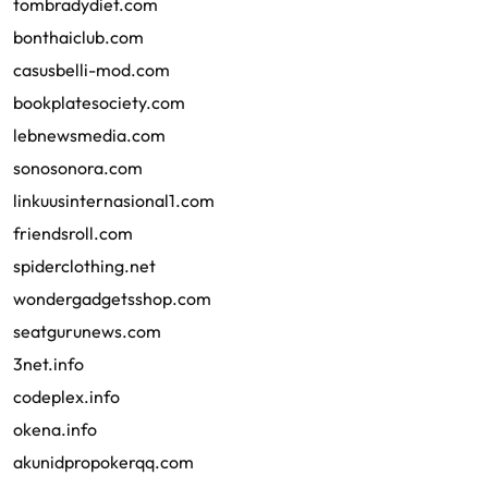
tombradydiet.com
bonthaiclub.com
casusbelli-mod.com
bookplatesociety.com
lebnewsmedia.com
sonosonora.com
linkuusinternasional1.com
friendsroll.com
spiderclothing.net
wondergadgetsshop.com
seatgurunews.com
3net.info
codeplex.info
okena.info
akunidpropokerqq.com