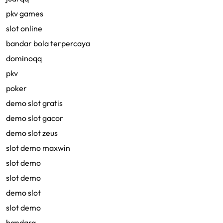
pkv games
slot online
bandar bola terpercaya
dominoqq
pkv
poker
demo slot gratis
demo slot gacor
demo slot zeus
slot demo maxwin
slot demo
slot demo
demo slot
slot demo
bandarq