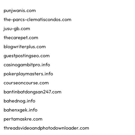
punjwanis.com
the-parcs-clematiscondos.com
jusu-gb.com
thecarepet.com
blogwriterplus.com
guestpostingseo.com
casinogambitpro.info
pokerplaymasters.info
courseoncourse.com
bantinbatdongsan247.com
bahednog.info
bahenxgek.info
pertamaskre.com
threadsvideoandphotodownloader.com