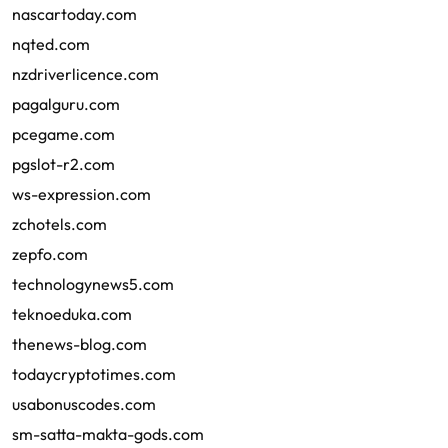
nascartoday.com
nqted.com
nzdriverlicence.com
pagalguru.com
pcegame.com
pgslot-r2.com
ws-expression.com
zchotels.com
zepfo.com
technologynews5.com
teknoeduka.com
thenews-blog.com
todaycryptotimes.com
usabonuscodes.com
sm-satta-makta-gods.com