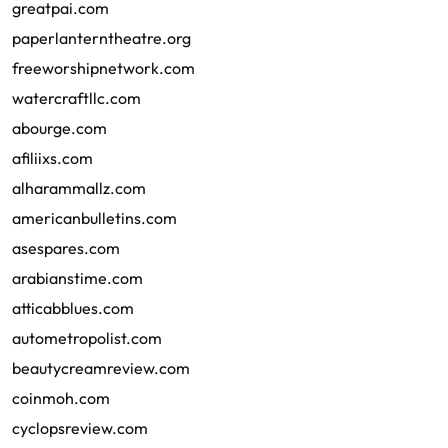
greatpai.com
paperlanterntheatre.org
freeworshipnetwork.com
watercraftllc.com
abourge.com
afiliixs.com
alharammallz.com
americanbulletins.com
asespares.com
arabianstime.com
atticabblues.com
autometropolist.com
beautycreamreview.com
coinmoh.com
cyclopsreview.com