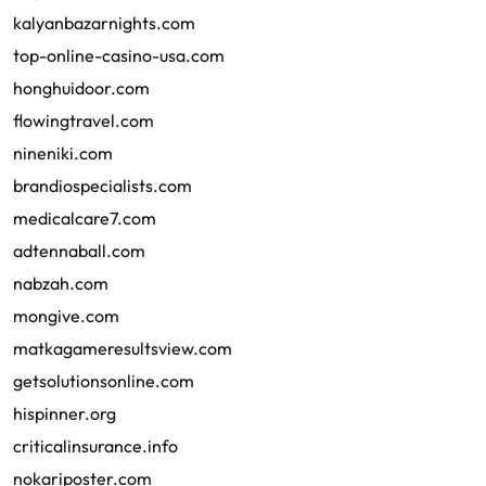
kalyanbazarnights.com
top-online-casino-usa.com
honghuidoor.com
flowingtravel.com
nineniki.com
brandiospecialists.com
medicalcare7.com
adtennaball.com
nabzah.com
mongive.com
matkagameresultsview.com
getsolutionsonline.com
hispinner.org
criticalinsurance.info
nokariposter.com