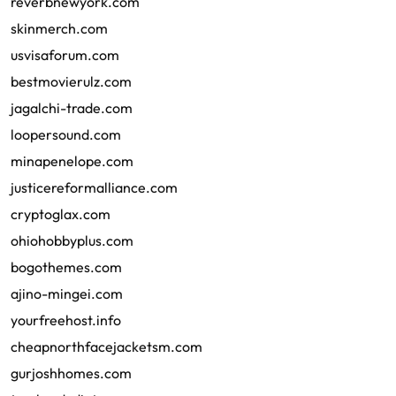
reverbnewyork.com
skinmerch.com
usvisaforum.com
bestmovierulz.com
jagalchi-trade.com
loopersound.com
minapenelope.com
justicereformalliance.com
cryptoglax.com
ohiohobbyplus.com
bogothemes.com
ajino-mingei.com
yourfreehost.info
cheapnorthfacejacketsm.com
gurjoshhomes.com