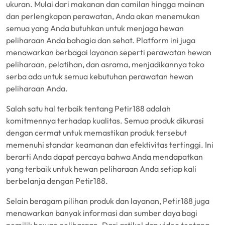
ukuran. Mulai dari makanan dan camilan hingga mainan
dan perlengkapan perawatan, Anda akan menemukan
semua yang Anda butuhkan untuk menjaga hewan
peliharaan Anda bahagia dan sehat. Platform ini juga
menawarkan berbagai layanan seperti perawatan hewan
peliharaan, pelatihan, dan asrama, menjadikannya toko
serba ada untuk semua kebutuhan perawatan hewan
peliharaan Anda.
Salah satu hal terbaik tentang Petir188 adalah
komitmennya terhadap kualitas. Semua produk dikurasi
dengan cermat untuk memastikan produk tersebut
memenuhi standar keamanan dan efektivitas tertinggi. Ini
berarti Anda dapat percaya bahwa Anda mendapatkan
yang terbaik untuk hewan peliharaan Anda setiap kali
berbelanja dengan Petir188.
Selain beragam pilihan produk dan layanan, Petir188 juga
menawarkan banyak informasi dan sumber daya bagi