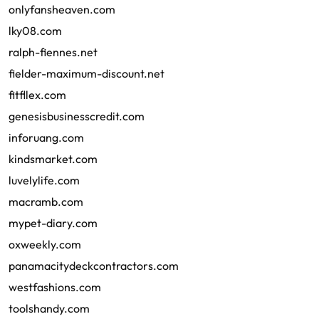
onlyfansheaven.com
lky08.com
ralph-fiennes.net
fielder-maximum-discount.net
fitfllex.com
genesisbusinesscredit.com
inforuang.com
kindsmarket.com
luvelylife.com
macramb.com
mypet-diary.com
oxweekly.com
panamacitydeckcontractors.com
westfashions.com
toolshandy.com