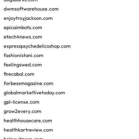
dwmsoftwarehouse.com
enjoytroyjackson.com
epicaimbots.com
etech4news.com
expresspsychedelicsshop.com
fashionistani.com
feelingswed.com
firecabal.com
forbessmagazine.com
globalmarketlivetoday.com
gpl-license.com
grow2every.com
healthhousecare.com
healthkartreview.com