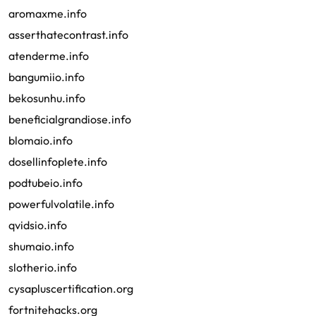
aromaxme.info
asserthatecontrast.info
atenderme.info
bangumiio.info
bekosunhu.info
beneficialgrandiose.info
blomaio.info
dosellinfoplete.info
podtubeio.info
powerfulvolatile.info
qvidsio.info
shumaio.info
slotherio.info
cysapluscertification.org
fortnitehacks.org