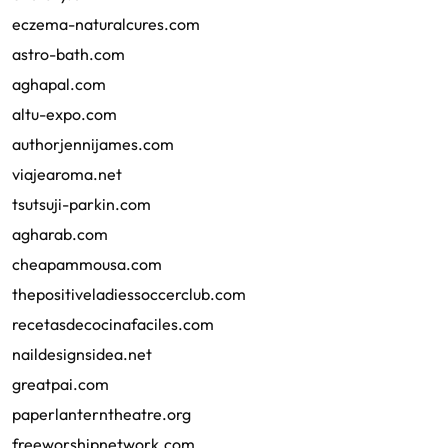
eczema-naturalcures.com
astro-bath.com
aghapal.com
altu-expo.com
authorjennijames.com
viajearoma.net
tsutsuji-parkin.com
agharab.com
cheapammousa.com
thepositiveladiessoccerclub.com
recetasdecocinafaciles.com
naildesignsidea.net
greatpai.com
paperlanterntheatre.org
freeworshipnetwork.com