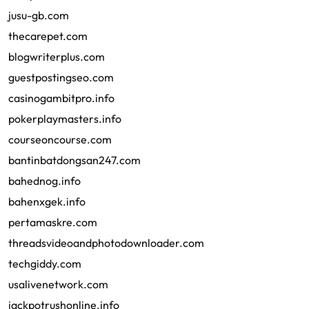
jusu-gb.com
thecarepet.com
blogwriterplus.com
guestpostingseo.com
casinogambitpro.info
pokerplaymasters.info
courseoncourse.com
bantinbatdongsan247.com
bahednog.info
bahenxgek.info
pertamaskre.com
threadsvideoandphotodownloader.com
techgiddy.com
usalivenetwork.com
jackpotrushonline.info