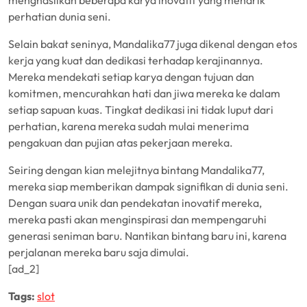
menghasilkan beberapa karya inovatif yang menarik
perhatian dunia seni.
Selain bakat seninya, Mandalika77 juga dikenal dengan etos
kerja yang kuat dan dedikasi terhadap kerajinannya.
Mereka mendekati setiap karya dengan tujuan dan
komitmen, mencurahkan hati dan jiwa mereka ke dalam
setiap sapuan kuas. Tingkat dedikasi ini tidak luput dari
perhatian, karena mereka sudah mulai menerima
pengakuan dan pujian atas pekerjaan mereka.
Seiring dengan kian melejitnya bintang Mandalika77,
mereka siap memberikan dampak signifikan di dunia seni.
Dengan suara unik dan pendekatan inovatif mereka,
mereka pasti akan menginspirasi dan mempengaruhi
generasi seniman baru. Nantikan bintang baru ini, karena
perjalanan mereka baru saja dimulai.
[ad_2]
Tags:
slot