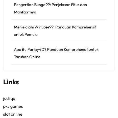
Pengertian Bunga99: Penjelasan Fitur dan
Manfaatnya
Menjelajahi WinLose99: Panduan Komprehensif
untuk Pemula
Apa itu Parlay4D? Panduan Komprehensif untuk
Taruhan Online
Links
judi qq
pkv games
slot online