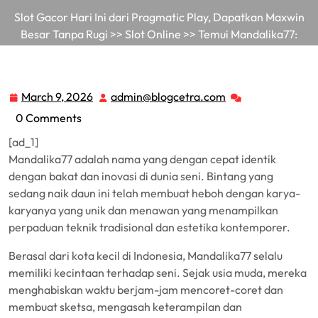
Slot Gacor Hari Ini dari Pragmatic Play, Dapatkan Maxwin
Besar Tanpa Rugi
>>
Slot Online
>> Temui Mandalika77:
Bintang Baru di Dunia Seni
March 9, 2026
admin@blogcetra.com
March
admin@blogcetra
9,
0 Comments
2026
[ad_1]
Mandalika77 adalah nama yang dengan cepat identik
dengan bakat dan inovasi di dunia seni. Bintang yang
sedang naik daun ini telah membuat heboh dengan karya-
karyanya yang unik dan menawan yang menampilkan
perpaduan teknik tradisional dan estetika kontemporer.
Berasal dari kota kecil di Indonesia, Mandalika77 selalu
memiliki kecintaan terhadap seni. Sejak usia muda, mereka
menghabiskan waktu berjam-jam mencoret-coret dan
membuat sketsa, mengasah keterampilan dan