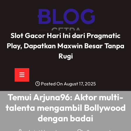
Skip
to
content
Slot Gacor Hari Ini dari Pragmatic
Play, Dapatkan Maxwin Besar Tanpa
Rugi
Posted On August 17, 2025
Temui Arjuna96: Aktor multi-
talenta mengambil Bollywood
dengan badai