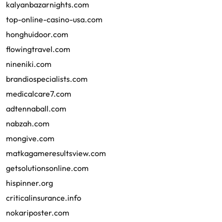
kalyanbazarnights.com
top-online-casino-usa.com
honghuidoor.com
flowingtravel.com
nineniki.com
brandiospecialists.com
medicalcare7.com
adtennaball.com
nabzah.com
mongive.com
matkagameresultsview.com
getsolutionsonline.com
hispinner.org
criticalinsurance.info
nokariposter.com