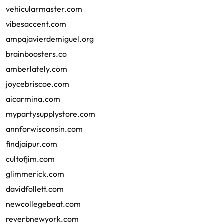
vehicularmaster.com
vibesaccent.com
ampajavierdemiguel.org
brainboosters.co
amberlately.com
joycebriscoe.com
aicarmina.com
mypartysupplystore.com
annforwisconsin.com
findjaipur.com
cultofjim.com
glimmerick.com
davidfollett.com
newcollegebeat.com
reverbnewyork.com