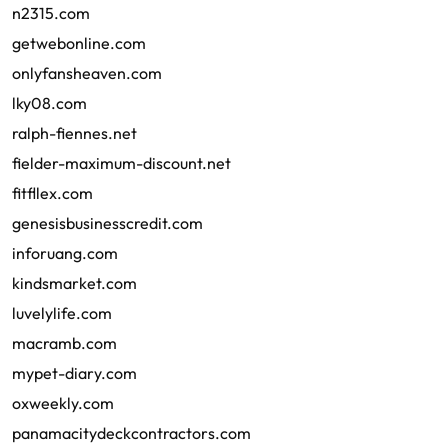
n2315.com
getwebonline.com
onlyfansheaven.com
lky08.com
ralph-fiennes.net
fielder-maximum-discount.net
fitfllex.com
genesisbusinesscredit.com
inforuang.com
kindsmarket.com
luvelylife.com
macramb.com
mypet-diary.com
oxweekly.com
panamacitydeckcontractors.com