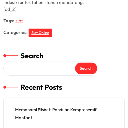
industri untuk tahun -tahun mendatang.
[ad_2]
Tags:
slot
Categories:
Slot Online
Search
Search
Recent Posts
Memahami Plisbet: Panduan Komprehensif
Manfaat