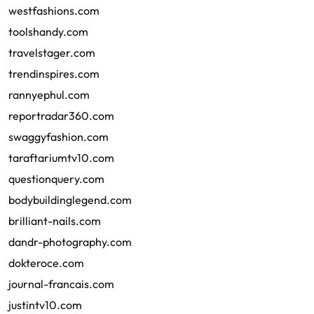
westfashions.com
toolshandy.com
travelstager.com
trendinspires.com
rannyephul.com
reportradar360.com
swaggyfashion.com
taraftariumtv10.com
questionquery.com
bodybuildinglegend.com
brilliant-nails.com
dandr-photography.com
dokteroce.com
journal-francais.com
justintv10.com