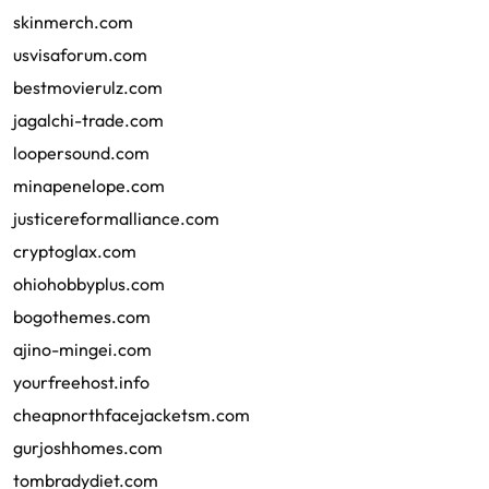
skinmerch.com
usvisaforum.com
bestmovierulz.com
jagalchi-trade.com
loopersound.com
minapenelope.com
justicereformalliance.com
cryptoglax.com
ohiohobbyplus.com
bogothemes.com
ajino-mingei.com
yourfreehost.info
cheapnorthfacejacketsm.com
gurjoshhomes.com
tombradydiet.com