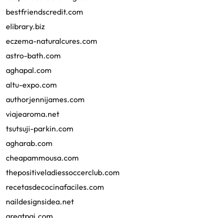
bestfriendscredit.com
elibrary.biz
eczema-naturalcures.com
astro-bath.com
aghapal.com
altu-expo.com
authorjennijames.com
viajearoma.net
tsutsuji-parkin.com
agharab.com
cheapammousa.com
thepositiveladiessoccerclub.com
recetasdecocinafaciles.com
naildesignsidea.net
greatpai.com