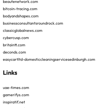
beautenetwork.com
bitcoin-tracing.com
bodyandshapes.com
businessconsultantsroundrock.com
classicglobalnews.com
cybercusp.com
britaintt.com
deconds.com
easycartltd-domesticcleaningservicesedinburgh.com
Links
uae-times.com
gamerifys.com
inspiratif.net