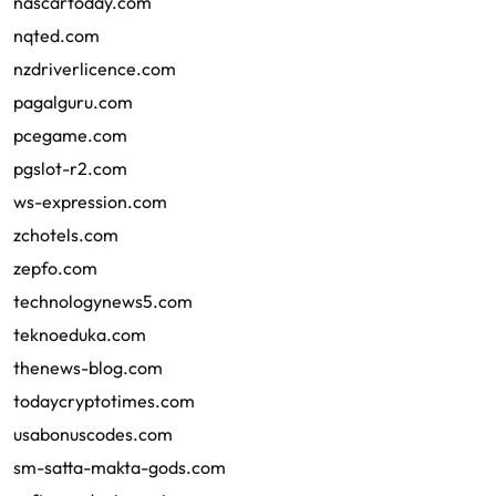
nascartoday.com
nqted.com
nzdriverlicence.com
pagalguru.com
pcegame.com
pgslot-r2.com
ws-expression.com
zchotels.com
zepfo.com
technologynews5.com
teknoeduka.com
thenews-blog.com
todaycryptotimes.com
usabonuscodes.com
sm-satta-makta-gods.com