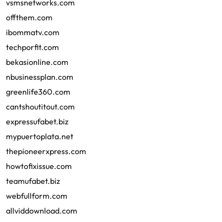
vsmsnetworks.com
offthem.com
ibommatv.com
techporfit.com
bekasionline.com
nbusinessplan.com
greenlife360.com
cantshoutitout.com
expressufabet.biz
mypuertoplata.net
thepioneerxpress.com
howtofixissue.com
teamufabet.biz
webfullform.com
allviddownload.com