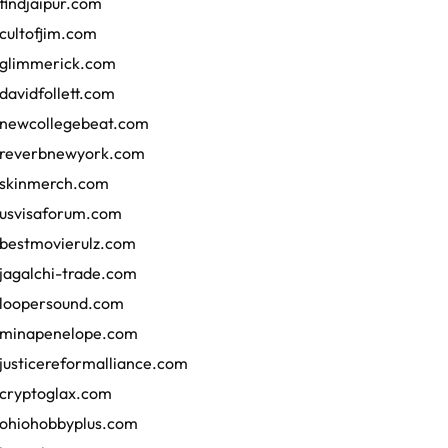
findjaipur.com
cultofjim.com
glimmerick.com
davidfollett.com
newcollegebeat.com
reverbnewyork.com
skinmerch.com
usvisaforum.com
bestmovierulz.com
jagalchi-trade.com
loopersound.com
minapenelope.com
justicereformalliance.com
cryptoglax.com
ohiohobbyplus.com