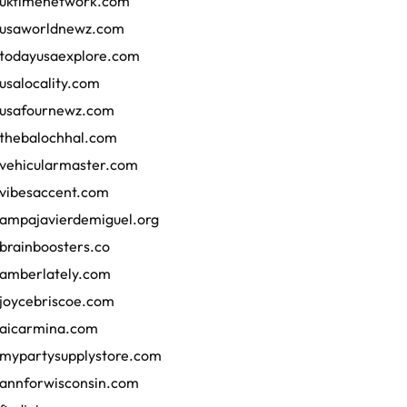
uktimenetwork.com
usaworldnewz.com
todayusaexplore.com
usalocality.com
usafournewz.com
thebalochhal.com
vehicularmaster.com
vibesaccent.com
ampajavierdemiguel.org
brainboosters.co
amberlately.com
joycebriscoe.com
aicarmina.com
mypartysupplystore.com
annforwisconsin.com