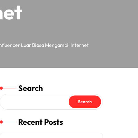
net
nfluencer Luar Biasa Mengambil Internet
Search
Search
Recent Posts