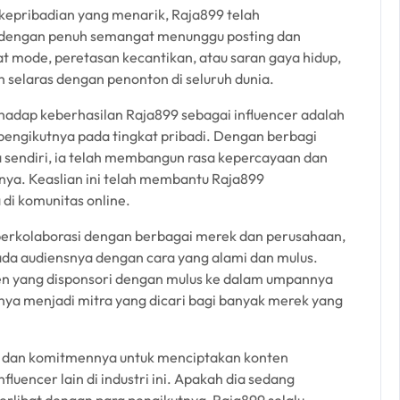
epribadian yang menarik, Raja899 telah
dengan penuh semangat menunggu posting dan
t mode, peretasan kecantikan, atau saran gaya hidup,
h selaras dengan penonton di seluruh dunia.
rhadap keberhasilan Raja899 sebagai influencer adalah
ngikutnya pada tingkat pribadi. Dengan berbagi
sendiri, ia telah membangun rasa kepercayaan dan
nya. Keaslian ini telah membantu Raja899
di komunitas online.
berkolaborasi dengan berbagai merek dan perusahaan,
a audiensnya dengan cara yang alami dan mulus.
 yang disponsori dengan mulus ke dalam umpannya
ya menjadi mitra yang dicari bagi banyak merek yang
nan dan komitmennya untuk menciptakan konten
luencer lain di industri ini. Apakah dia sedang