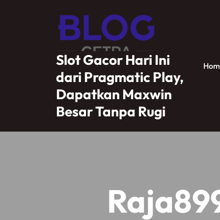
Skip
to
content
Slot Gacor Hari Ini
Hom
dari Pragmatic Play,
Dapatkan Maxwin
Besar Tanpa Rugi
Raja899