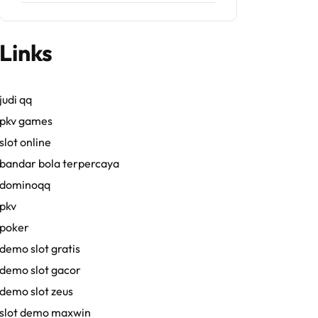
Links
judi qq
pkv games
slot online
bandar bola terpercaya
dominoqq
pkv
poker
demo slot gratis
demo slot gacor
demo slot zeus
slot demo maxwin