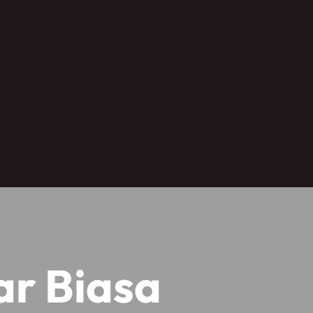
ar Biasa