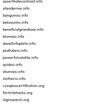
asserthatecontrast.info
atenderme.info
bangumiio.info
bekosunhu.info
beneficialgrandiose.info
blomaio.info
dosellinfoplete.info
podtubeio.info
powerfulvolatile.info
qvidsio.info
shumaio.info
slotherio.info
cysapluscertification.org
fortnitehacks.org
loginsearch.org