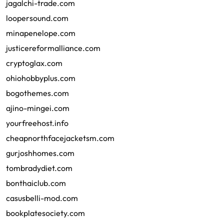
jagalchi-trade.com
loopersound.com
minapenelope.com
justicereformalliance.com
cryptoglax.com
ohiohobbyplus.com
bogothemes.com
ajino-mingei.com
yourfreehost.info
cheapnorthfacejacketsm.com
gurjoshhomes.com
tombradydiet.com
bonthaiclub.com
casusbelli-mod.com
bookplatesociety.com