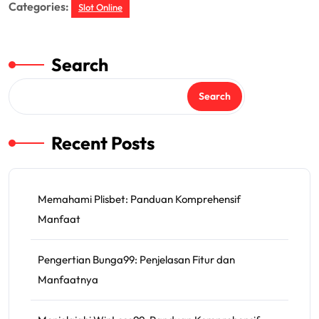
Categories:
Slot Online
Search
Search
Recent Posts
Memahami Plisbet: Panduan Komprehensif
Manfaat
Pengertian Bunga99: Penjelasan Fitur dan
Manfaatnya