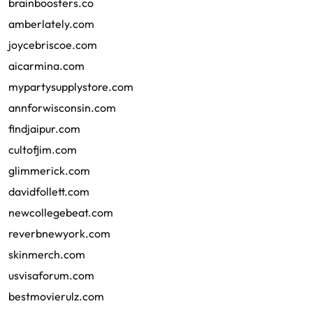
brainboosters.co
amberlately.com
joycebriscoe.com
aicarmina.com
mypartysupplystore.com
annforwisconsin.com
findjaipur.com
cultofjim.com
glimmerick.com
davidfollett.com
newcollegebeat.com
reverbnewyork.com
skinmerch.com
usvisaforum.com
bestmovierulz.com