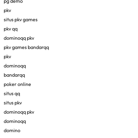
pg demo
pkv
situs pkv games
pkv qq
dominoqq pkv
pkv games bandarqq
pkv
dominoqq
bandarqq
poker online
situs qq
situs pkv
dominoqq pkv
dominoqq
domino