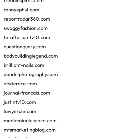
trendinspires.com
rannyephul.com
reportradar360.com
swaggyfashion.com
taraftariumtv10.com
questionquery.com
bodybuildinglegend.com
brilliant-nails.com
dandr-photography.com
dokteroce.com
journal-francais.com
justintv10.com
lawyerule.com
mediamingleseaco.com
mtsmarketingblog.com