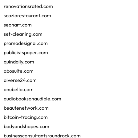
renovationsrated.com
scoziarestaurant.com
seohart.com
set-cleaning.com
promodesignai.com
publicistspaper.com
quindaily.com
abosulte.com
aiverse24.com
anubella.com
audiobooksonaudible.com
beautenetwork.com
bitcoin-tracing.com
bodyandshapes.com
businessconsultantsroundrock.com