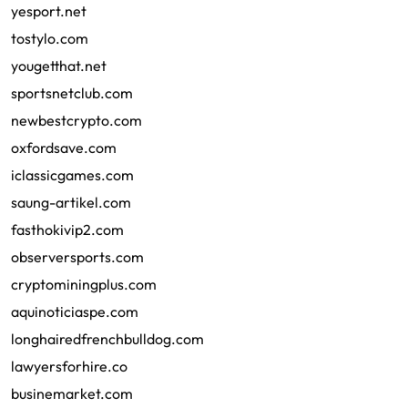
yesport.net
tostylo.com
yougetthat.net
sportsnetclub.com
newbestcrypto.com
oxfordsave.com
iclassicgames.com
saung-artikel.com
fasthokivip2.com
observersports.com
cryptominingplus.com
aquinoticiaspe.com
longhairedfrenchbulldog.com
lawyersforhire.co
businemarket.com