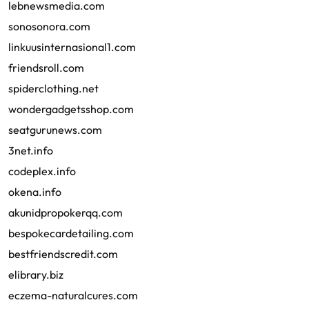
lebnewsmedia.com
sonosonora.com
linkuusinternasional1.com
friendsroll.com
spiderclothing.net
wondergadgetsshop.com
seatgurunews.com
3net.info
codeplex.info
okena.info
akunidpropokerqq.com
bespokecardetailing.com
bestfriendscredit.com
elibrary.biz
eczema-naturalcures.com