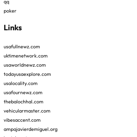
qq
poker
Links
usafullnewz.com
uktimenetwork.com
usaworldnewz.com
todayusaexplore.com
usalocality.com
usafournewz.com
thebalochhal.com
vehicularmaster.com
vibesaccent.com
ampajavierdemiguel.org