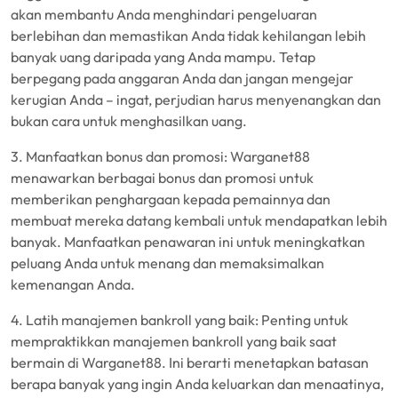
akan membantu Anda menghindari pengeluaran
berlebihan dan memastikan Anda tidak kehilangan lebih
banyak uang daripada yang Anda mampu. Tetap
berpegang pada anggaran Anda dan jangan mengejar
kerugian Anda – ingat, perjudian harus menyenangkan dan
bukan cara untuk menghasilkan uang.
3. Manfaatkan bonus dan promosi: Warganet88
menawarkan berbagai bonus dan promosi untuk
memberikan penghargaan kepada pemainnya dan
membuat mereka datang kembali untuk mendapatkan lebih
banyak. Manfaatkan penawaran ini untuk meningkatkan
peluang Anda untuk menang dan memaksimalkan
kemenangan Anda.
4. Latih manajemen bankroll yang baik: Penting untuk
mempraktikkan manajemen bankroll yang baik saat
bermain di Warganet88. Ini berarti menetapkan batasan
berapa banyak yang ingin Anda keluarkan dan menaatinya,