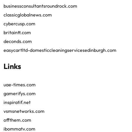
businessconsultantsroundrock.com
classicglobalnews.com
cybercusp.com
britaintt.com
deconds.com
easycartltd-domesticcleaningservicesedinburgh.com
Links
uae-times.com
gamerifys.com
inspiratif.net
vsmsnetworks.com
offthem.com
ibommatv.com