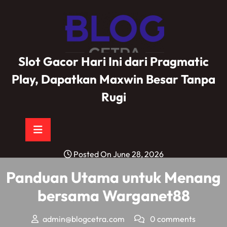
Skip
to
content
Slot Gacor Hari Ini dari Pragmatic
Play, Dapatkan Maxwin Besar Tanpa
Rugi
Posted On June 28, 2026
Panduan Utama untuk Menang
bersama Warganet88
admin@blogcetra.com
0 comments