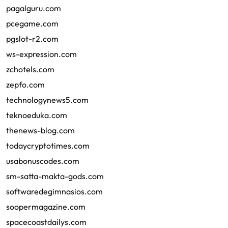
pagalguru.com
pcegame.com
pgslot-r2.com
ws-expression.com
zchotels.com
zepfo.com
technologynews5.com
teknoeduka.com
thenews-blog.com
todaycryptotimes.com
usabonuscodes.com
sm-satta-makta-gods.com
softwaredegimnasios.com
soopermagazine.com
spacecoastdailys.com