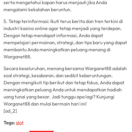
serta mengetahui kapan harus menjauh jika Anda
mengalami kekalahan beruntun.
5. Tetap terinformasi: Ikuti terus berita dan tren terkini di
industri kasino online agar tetap menjadi yang terdepan.
Dengan tetap mendapat informasi, Anda dapat
mempelajari permainan, strategi, dan tips baru yang dapat
membantu Anda meningkatkan peluang menang di
Warganet88.
Secara keseluruhan, menang bersama Warganet88 adalah
soal strategi, kesabaran, dan sedikit keberuntungan.
Dengan mengikuti tip berikut dan tetap fokus, Anda dapat
meningkatkan peluang Anda untuk mendapatkan hadiah
uang tunai yang besar. Jadi tunggu apa lagi? Kunjungi
Warganet88 dan mulai bermain hari ini!
[ad_2]
Tags:
slot