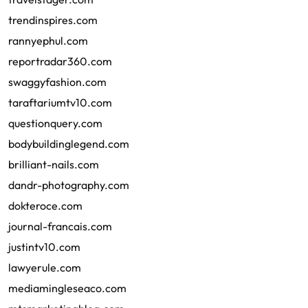
trendinspires.com
rannyephul.com
reportradar360.com
swaggyfashion.com
taraftariumtv10.com
questionquery.com
bodybuildinglegend.com
brilliant-nails.com
dandr-photography.com
dokteroce.com
journal-francais.com
justintv10.com
lawyerule.com
mediamingleseaco.com