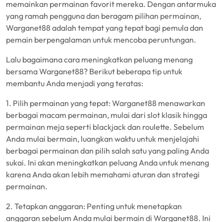
memainkan permainan favorit mereka. Dengan antarmuka
yang ramah pengguna dan beragam pilihan permainan,
Warganet88 adalah tempat yang tepat bagi pemula dan
pemain berpengalaman untuk mencoba peruntungan.
Lalu bagaimana cara meningkatkan peluang menang
bersama Warganet88? Berikut beberapa tip untuk
membantu Anda menjadi yang teratas:
1. Pilih permainan yang tepat: Warganet88 menawarkan
berbagai macam permainan, mulai dari slot klasik hingga
permainan meja seperti blackjack dan roulette. Sebelum
Anda mulai bermain, luangkan waktu untuk menjelajahi
berbagai permainan dan pilih salah satu yang paling Anda
sukai. Ini akan meningkatkan peluang Anda untuk menang
karena Anda akan lebih memahami aturan dan strategi
permainan.
2. Tetapkan anggaran: Penting untuk menetapkan
anggaran sebelum Anda mulai bermain di Warganet88. Ini