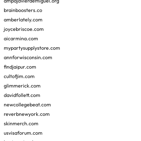
ampajavierdemiguel.org
brainboosters.co
amberlately.com
joycebriscoe.com
aicarmina.com
mypartysupplystore.com
annforwisconsin.com
findjaipur.com
cultofjim.com
glimmerick.com
davidfollett.com
newcollegebeat.com
reverbnewyork.com
skinmerch.com
usvisaforum.com