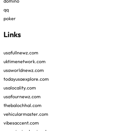
domino
qq
poker
Links
usafullnewz.com
uktimenetwork.com
usaworldnewz.com
todayusaexplore.com
usalocality.com
usafournewz.com
thebalochhal.com
vehicularmaster.com
vibesaccent.com