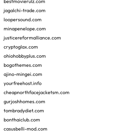
bestmovierulz.com
jagalchi-trade.com
loopersound.com
minapenelope.com
justicereformalliance.com
cryptoglax.com
ohiohobbyplus.com
bogothemes.com
ajino-mingei.com
yourfreehost.info
cheapnorthfacejacketsm.com
gurjoshhomes.com
tombradydiet.com
bonthaiclub.com
casusbelli-mod.com