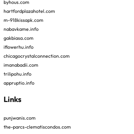
byhous.com
hartfordplazahotel.com
m-918kissapk.com
nabavkame.info
gakbiasa.com
iflowerhu.info
chicagocrystalconnection.com
imanabadii.com
trilipohu.info
appruptio.info
Links
punjwanis.com
the-parcs-clematiscondos.com