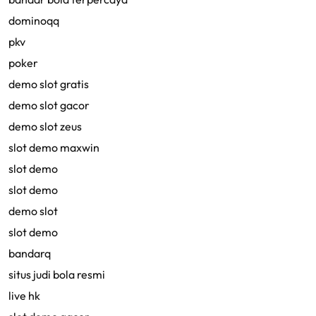
dominoqq
pkv
poker
demo slot gratis
demo slot gacor
demo slot zeus
slot demo maxwin
slot demo
slot demo
demo slot
slot demo
bandarq
situs judi bola resmi
live hk