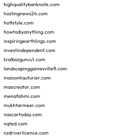
highqualitybanknote.com
hostingnews24.com
hottstyle.com
howtodiyanything.com
inspiringearthlings.com
investindependent.com
kralbozguncu1.com
landscapinggainesvillefl.com
maisonhauturier.com
mascreator.com
menafahmi.com
mukhtarmeer.com
nascartoday.com
nqted.com
nzdriverlicence.com