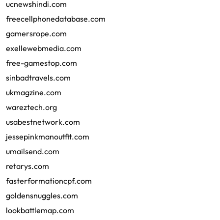
ucnewshindi.com
freecellphonedatabase.com
gamersrope.com
exellewebmedia.com
free-gamestop.com
sinbadtravels.com
ukmagzine.com
wareztech.org
usabestnetwork.com
jessepinkmanoutfit.com
umailsend.com
retarys.com
fasterformationcpf.com
goldensnuggles.com
lookbattlemap.com