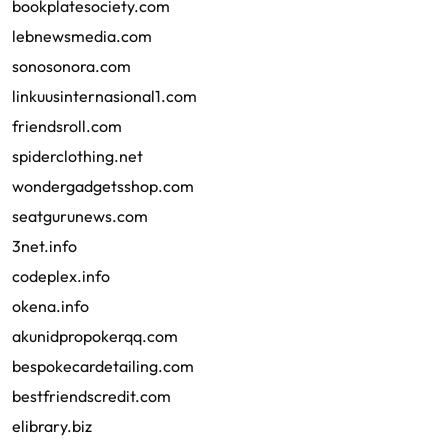
bookplatesociety.com
lebnewsmedia.com
sonosonora.com
linkuusinternasional1.com
friendsroll.com
spiderclothing.net
wondergadgetsshop.com
seatgurunews.com
3net.info
codeplex.info
okena.info
akunidpropokerqq.com
bespokecardetailing.com
bestfriendscredit.com
elibrary.biz