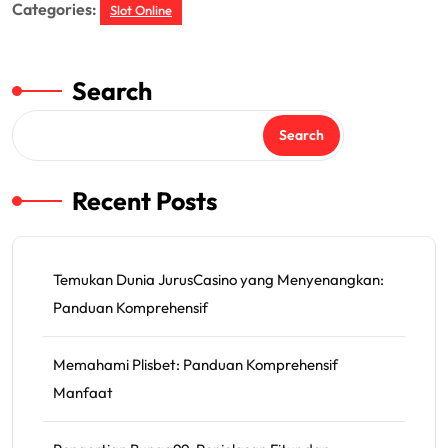
Categories:
Slot Online
Search
Search
Recent Posts
Temukan Dunia JurusCasino yang Menyenangkan:
Panduan Komprehensif
Memahami Plisbet: Panduan Komprehensif
Manfaat