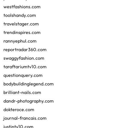
westfashions.com
toolshandy.com
travelstager.com
trendinspires.com
rannyephul.com
reportradar360.com
swaggyfashion.com
taraftariumtv10.com
questionquery.com
bodybuildinglegend.com
brilliant-nails.com
dandr-photography.com
dokteroce.com
journal-francais.com
justintv10.com