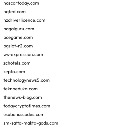
nascartoday.com
nqted.com
nzdriverlicence.com
pagalguru.com
pcegame.com
pgslot-r2.com
ws-expression.com
zchotels.com
zepfo.com
technologynews5.com
teknoeduka.com
thenews-blog.com
todaycryptotimes.com
usabonuscodes.com
sm-satta-makta-gods.com