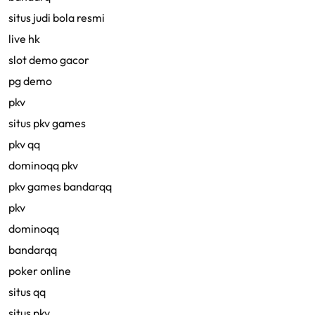
situs judi bola resmi
live hk
slot demo gacor
pg demo
pkv
situs pkv games
pkv qq
dominoqq pkv
pkv games bandarqq
pkv
dominoqq
bandarqq
poker online
situs qq
situs pkv