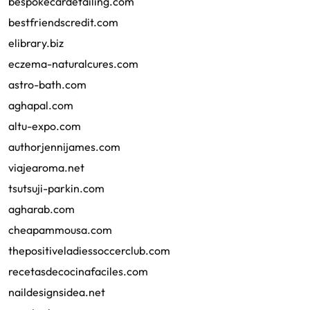
bespokecardetailing.com
bestfriendscredit.com
elibrary.biz
eczema-naturalcures.com
astro-bath.com
aghapal.com
altu-expo.com
authorjennijames.com
viajearoma.net
tsutsuji-parkin.com
agharab.com
cheapammousa.com
thepositiveladiessoccerclub.com
recetasdecocinafaciles.com
naildesignsidea.net