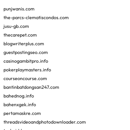
punjwanis.com
the-parcs-clematiscondos.com
jusu-gb.com
thecarepet.com
blogwriterplus.com
guestpostingseo.com
casinogambitpro.info
pokerplaymasters.info
courseoncourse.com
bantinbatdongsan247.com
bahednog.info
bahenxgek.info
pertamaskre.com
threadsvideoandphotodownloader.com