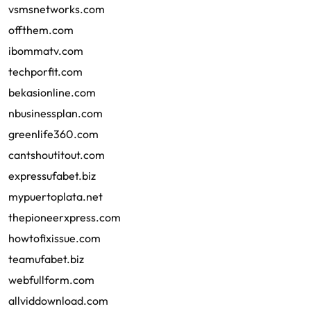
vsmsnetworks.com
offthem.com
ibommatv.com
techporfit.com
bekasionline.com
nbusinessplan.com
greenlife360.com
cantshoutitout.com
expressufabet.biz
mypuertoplata.net
thepioneerxpress.com
howtofixissue.com
teamufabet.biz
webfullform.com
allviddownload.com