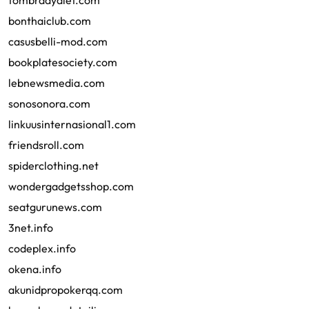
tombradydiet.com
bonthaiclub.com
casusbelli-mod.com
bookplatesociety.com
lebnewsmedia.com
sonosonora.com
linkuusinternasional1.com
friendsroll.com
spiderclothing.net
wondergadgetsshop.com
seatgurunews.com
3net.info
codeplex.info
okena.info
akunidpropokerqq.com