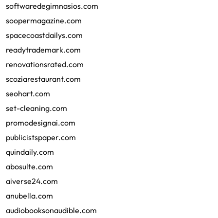
softwaredegimnasios.com
soopermagazine.com
spacecoastdailys.com
readytrademark.com
renovationsrated.com
scoziarestaurant.com
seohart.com
set-cleaning.com
promodesignai.com
publicistspaper.com
quindaily.com
abosulte.com
aiverse24.com
anubella.com
audiobooksonaudible.com