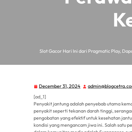
K
Slot Gacor Hari Ini dari Pragmatic Play, D
December 31, 2024
admin@blogcetra.c
December
31,
[ad_1]
2024
Penyakit jantung adalah penyebab utama kemat
penyakit seperti tekanan darah tinggi, serang
pengobatan yang efektif untuk kesehatan jan
kondisi yang mengancam jiwa ini. Salah satu 