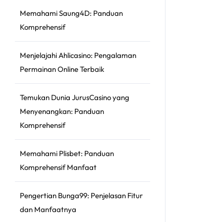
Memahami Saung4D: Panduan
Komprehensif
Menjelajahi Ahlicasino: Pengalaman
Permainan Online Terbaik
Temukan Dunia JurusCasino yang
Menyenangkan: Panduan
Komprehensif
Memahami Plisbet: Panduan
Komprehensif Manfaat
Pengertian Bunga99: Penjelasan Fitur
dan Manfaatnya