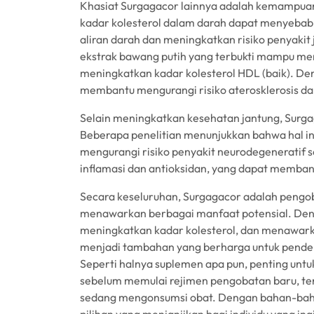
Khasiat Surgagacor lainnya adalah kemampuan
kadar kolesterol dalam darah dapat menyebab
aliran darah dan meningkatkan risiko penyaki
ekstrak bawang putih yang terbukti mampu men
meningkatkan kadar kolesterol HDL (baik). De
membantu mengurangi risiko aterosklerosis dan
Selain meningkatkan kesehatan jantung, Surgag
Beberapa penelitian menunjukkan bahwa hal in
mengurangi risiko penyakit neurodegeneratif sep
inflamasi dan antioksidan, yang dapat membant
Secara keseluruhan, Surgagacor adalah pengo
menawarkan berbagai manfaat potensial. Deng
meningkatkan kadar kolesterol, dan menawark
menjadi tambahan yang berharga untuk pende
Seperti halnya suplemen apa pun, penting unt
sebelum memulai rejimen pengobatan baru, ter
sedang mengonsumsi obat. Dengan bahan-baha