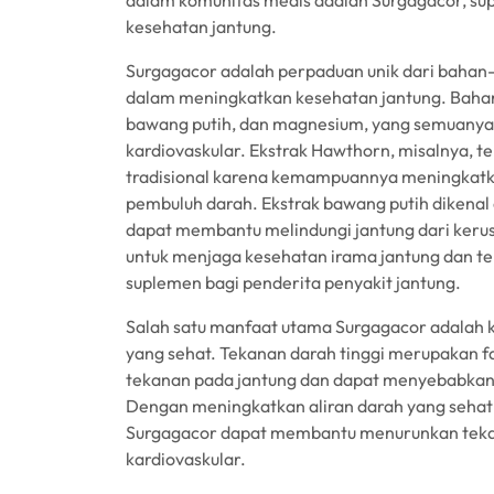
dalam komunitas medis adalah Surgagacor, su
kesehatan jantung.
Surgagacor adalah perpaduan unik dari bahan-
dalam meningkatkan kesehatan jantung. Bahan-
bawang putih, dan magnesium, yang semuanya te
kardiovaskular. Ekstrak Hawthorn, misalnya,
tradisional karena kemampuannya meningkatk
pembuluh darah. Ekstrak bawang putih dikenal 
dapat membantu melindungi jantung dari kerus
untuk menjaga kesehatan irama jantung dan te
suplemen bagi penderita penyakit jantung.
Salah satu manfaat utama Surgagacor adalah
yang sehat. Tekanan darah tinggi merupakan f
tekanan pada jantung dan dapat menyebabkan k
Dengan meningkatkan aliran darah yang seha
Surgagacor dapat membantu menurunkan tekan
kardiovaskular.