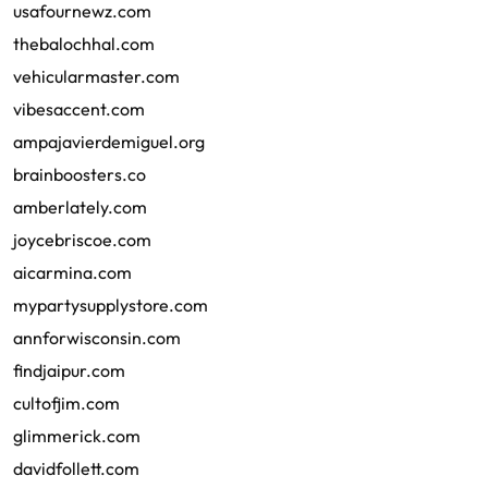
usafournewz.com
thebalochhal.com
vehicularmaster.com
vibesaccent.com
ampajavierdemiguel.org
brainboosters.co
amberlately.com
joycebriscoe.com
aicarmina.com
mypartysupplystore.com
annforwisconsin.com
findjaipur.com
cultofjim.com
glimmerick.com
davidfollett.com