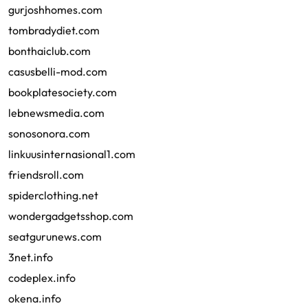
gurjoshhomes.com
tombradydiet.com
bonthaiclub.com
casusbelli-mod.com
bookplatesociety.com
lebnewsmedia.com
sonosonora.com
linkuusinternasional1.com
friendsroll.com
spiderclothing.net
wondergadgetsshop.com
seatgurunews.com
3net.info
codeplex.info
okena.info