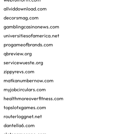
allviddownload.com
decorsmag.com
gamblingcasinonews.com
universitiesofamerica.net
progameofbrands.com
qbreview.org
servicewueste.org
zippyrevs.com
matkanumbernow.com
myjobcirculars.com
healthmoreoverfitness.com
topslotxgames.com
routerloggnet.net
dantella6.com