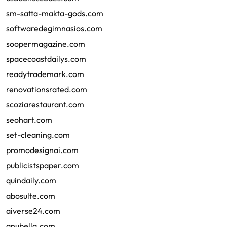
sm-satta-makta-gods.com
softwaredegimnasios.com
soopermagazine.com
spacecoastdailys.com
readytrademark.com
renovationsrated.com
scoziarestaurant.com
seohart.com
set-cleaning.com
promodesignai.com
publicistspaper.com
quindaily.com
abosulte.com
aiverse24.com
anubella.com