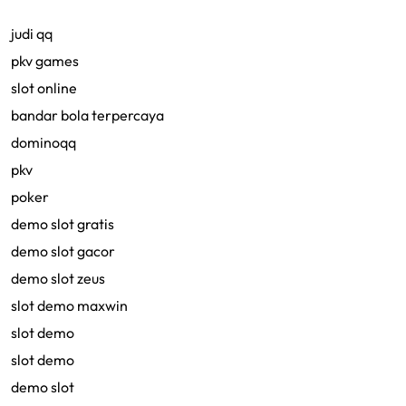
judi qq
pkv games
slot online
bandar bola terpercaya
dominoqq
pkv
poker
demo slot gratis
demo slot gacor
demo slot zeus
slot demo maxwin
slot demo
slot demo
demo slot