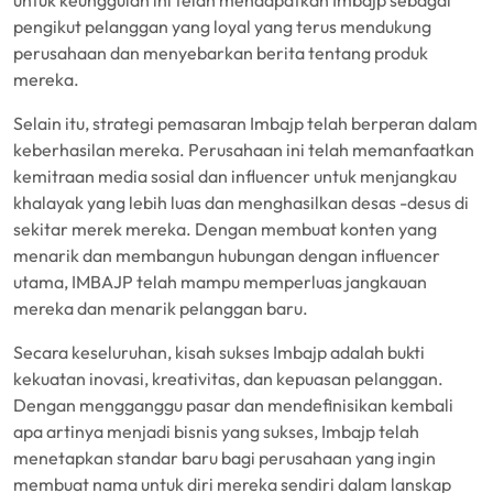
untuk keunggulan ini telah mendapatkan Imbajp sebagai
pengikut pelanggan yang loyal yang terus mendukung
perusahaan dan menyebarkan berita tentang produk
mereka.
Selain itu, strategi pemasaran Imbajp telah berperan dalam
keberhasilan mereka. Perusahaan ini telah memanfaatkan
kemitraan media sosial dan influencer untuk menjangkau
khalayak yang lebih luas dan menghasilkan desas -desus di
sekitar merek mereka. Dengan membuat konten yang
menarik dan membangun hubungan dengan influencer
utama, IMBAJP telah mampu memperluas jangkauan
mereka dan menarik pelanggan baru.
Secara keseluruhan, kisah sukses Imbajp adalah bukti
kekuatan inovasi, kreativitas, dan kepuasan pelanggan.
Dengan mengganggu pasar dan mendefinisikan kembali
apa artinya menjadi bisnis yang sukses, Imbajp telah
menetapkan standar baru bagi perusahaan yang ingin
membuat nama untuk diri mereka sendiri dalam lanskap