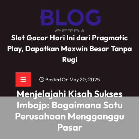
Skip
to
content
Slot Gacor Hari Ini dari Pragmatic
Play, Dapatkan Maxwin Besar Tanpa
Rugi
Posted On May 20, 2025
Menjelajahi Kisah Sukses
Imbajp: Bagaimana Satu
Perusahaan Mengganggu
Pasar