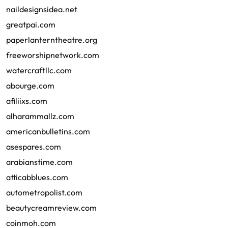
naildesignsidea.net
greatpai.com
paperlanterntheatre.org
freeworshipnetwork.com
watercraftllc.com
abourge.com
afiliixs.com
alharammallz.com
americanbulletins.com
asespares.com
arabianstime.com
atticabblues.com
autometropolist.com
beautycreamreview.com
coinmoh.com