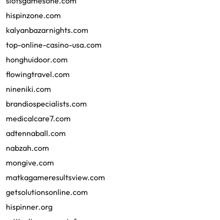
slotsgamesone.com
hispinzone.com
kalyanbazarnights.com
top-online-casino-usa.com
honghuidoor.com
flowingtravel.com
nineniki.com
brandiospecialists.com
medicalcare7.com
adtennaball.com
nabzah.com
mongive.com
matkagameresultsview.com
getsolutionsonline.com
hispinner.org