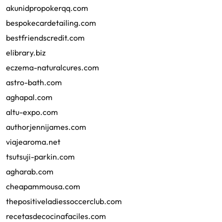
akunidpropokerqq.com
bespokecardetailing.com
bestfriendscredit.com
elibrary.biz
eczema-naturalcures.com
astro-bath.com
aghapal.com
altu-expo.com
authorjennijames.com
viajearoma.net
tsutsuji-parkin.com
agharab.com
cheapammousa.com
thepositiveladiessoccerclub.com
recetasdecocinafaciles.com