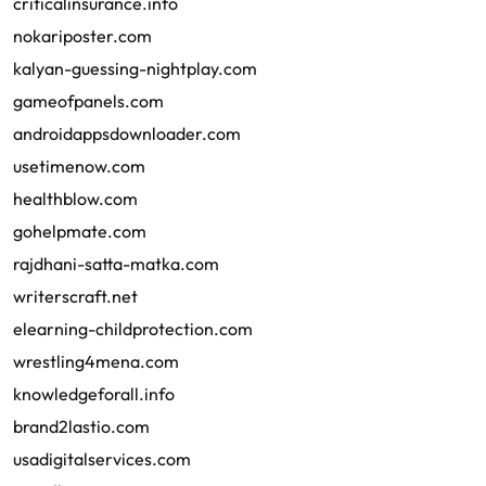
criticalinsurance.info
nokariposter.com
kalyan-guessing-nightplay.com
gameofpanels.com
androidappsdownloader.com
usetimenow.com
healthblow.com
gohelpmate.com
rajdhani-satta-matka.com
writerscraft.net
elearning-childprotection.com
wrestling4mena.com
knowledgeforall.info
brand2lastio.com
usadigitalservices.com