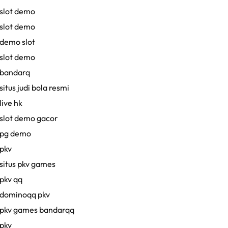
slot demo
slot demo
demo slot
slot demo
bandarq
situs judi bola resmi
live hk
slot demo gacor
pg demo
pkv
situs pkv games
pkv qq
dominoqq pkv
pkv games bandarqq
pkv