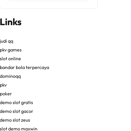
Links
judi qq
pkv games
slot online
bandar bola terpercaya
dominoqq
pkv
poker
demo slot gratis
demo slot gacor
demo slot zeus
slot demo maxwin