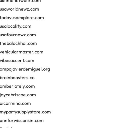
uktimenetwork.com
usaworldnewz.com
todayusaexplore.com
usalocality.com
usafournewz.com
thebalochhal.com
vehicularmaster.com
vibesaccent.com
ampajavierdemiguel.org
brainboosters.co
amberlately.com
joycebriscoe.com
aicarmina.com
mypartysupplystore.com
annforwisconsin.com