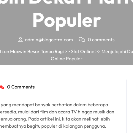
Populer
admin@blogcetra.com
0 comments
patkan Maxwin Besar Tanpa Rugi
>>
Slot Online
>> Menjelajahi Du
Online Populer
0 Comments
admin@blogcetra.com
 yang mendapat banyak perhatian dalam beberapa
rsedia, mulai dari film dan acara TV hingga musik dan
ua orang. Pada artikel ini, kita akan melihat lebih
 membuatnya begitu populer di kalangan pengguna.