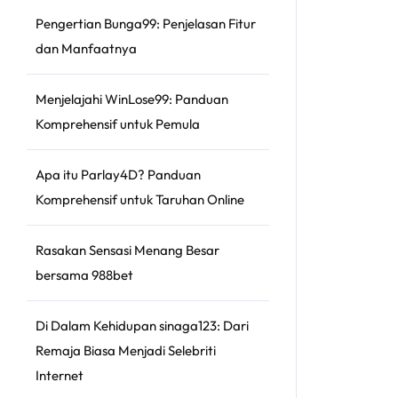
Pengertian Bunga99: Penjelasan Fitur
dan Manfaatnya
Menjelajahi WinLose99: Panduan
Komprehensif untuk Pemula
Apa itu Parlay4D? Panduan
Komprehensif untuk Taruhan Online
Rasakan Sensasi Menang Besar
bersama 988bet
Di Dalam Kehidupan sinaga123: Dari
Remaja Biasa Menjadi Selebriti
Internet