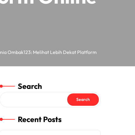
nia Ombak123: Melihat Lebih Dekat Platform
Search
Search
Recent Posts