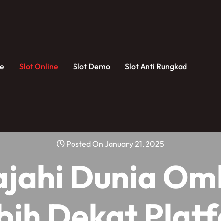
e
Slot Online
Slot Demo
Slot Anti Rungkad
Posted On January 21, 2025
ajahi Dunia Om
bih Dekat Plat