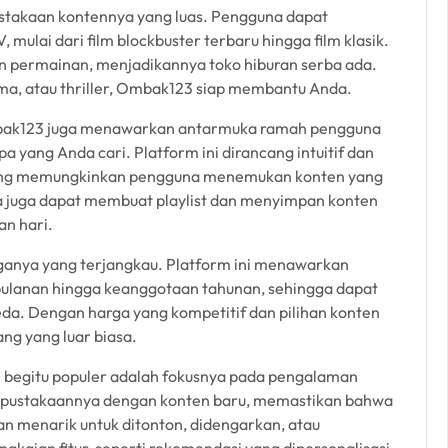
ustakaan kontennya yang luas. Pengguna dapat
ulai dari film blockbuster terbaru hingga film klasik.
an permainan, menjadikannya toko hiburan serba ada.
ma, atau thriller, Ombak123 siap membantu Anda.
mbak123 juga menawarkan antarmuka ramah pengguna
ang Anda cari. Platform ini dirancang intuitif dan
yang memungkinkan pengguna menemukan konten yang
 juga dapat membuat playlist dan menyimpan konten
n hari.
ganya yang terjangkau. Platform ini menawarkan
 bulanan hingga keanggotaan tahunan, sehingga dapat
da. Dengan harga yang kompetitif dan pilihan konten
g yang luar biasa.
 begitu populer adalah fokusnya pada pengalaman
erpustakaannya dengan konten baru, memastikan bahwa
an menarik untuk ditonton, didengarkan, atau