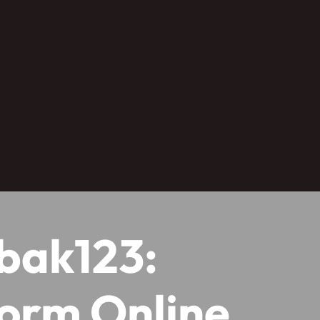
bak123:
form Online