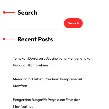
Search
Search
Recent Posts
Temukan Dunia JurusCasino yang Menyenangkan:
Panduan Komprehensif
Memahami Plisbet: Panduan Komprehensif
Manfaat
Pengertian Bunga99: Penjelasan Fitur dan
Manfaatnya