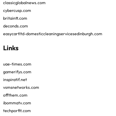
classicglobalnews.com
cybercusp.com
britaintt.com
deconds.com
easycartltd-domesticcleaningservicesedinburgh.com
Links
uae-times.com
gamerifys.com
inspiratif.net
vsmsnetworks.com
offthem.com
ibommatv.com
techporfit.com