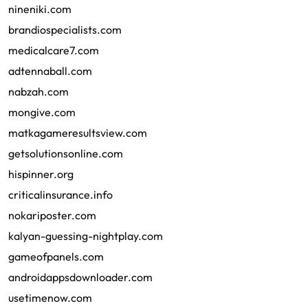
nineniki.com
brandiospecialists.com
medicalcare7.com
adtennaball.com
nabzah.com
mongive.com
matkagameresultsview.com
getsolutionsonline.com
hispinner.org
criticalinsurance.info
nokariposter.com
kalyan-guessing-nightplay.com
gameofpanels.com
androidappsdownloader.com
usetimenow.com