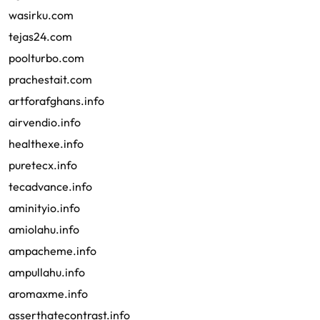
wasirku.com
tejas24.com
poolturbo.com
prachestait.com
artforafghans.info
airvendio.info
healthexe.info
puretecx.info
tecadvance.info
aminityio.info
amiolahu.info
ampacheme.info
ampullahu.info
aromaxme.info
asserthatecontrast.info