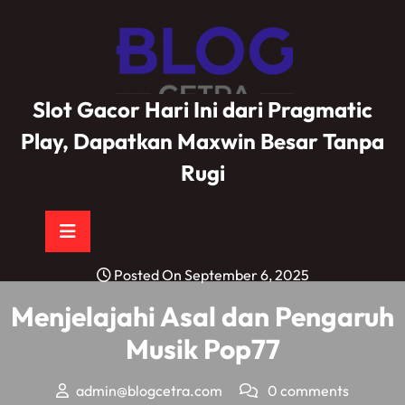
Skip
to
content
Slot Gacor Hari Ini dari Pragmatic
Play, Dapatkan Maxwin Besar Tanpa
Rugi
Posted On September 6, 2025
Menjelajahi Asal dan Pengaruh
Musik Pop77
admin@blogcetra.com
0 comments