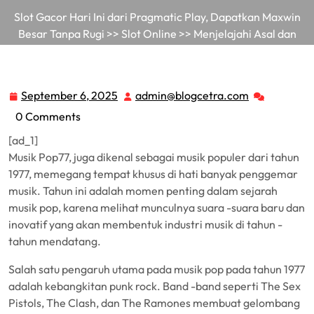
Slot Gacor Hari Ini dari Pragmatic Play, Dapatkan Maxwin
Besar Tanpa Rugi
>>
Slot Online
>> Menjelajahi Asal dan
Pengaruh Musik Pop77
September 6, 2025
admin@blogcetra.com
September
admin@blog
6,
0 Comments
2025
[ad_1]
Musik Pop77, juga dikenal sebagai musik populer dari tahun
1977, memegang tempat khusus di hati banyak penggemar
musik. Tahun ini adalah momen penting dalam sejarah
musik pop, karena melihat munculnya suara -suara baru dan
inovatif yang akan membentuk industri musik di tahun -
tahun mendatang.
Salah satu pengaruh utama pada musik pop pada tahun 1977
adalah kebangkitan punk rock. Band -band seperti The Sex
Pistols, The Clash, dan The Ramones membuat gelombang