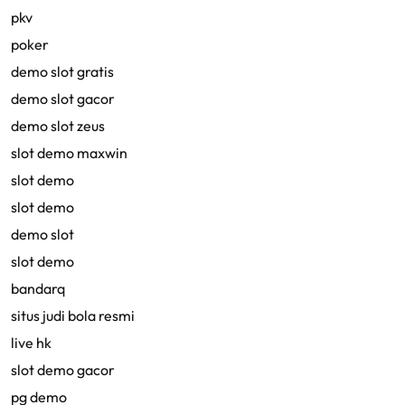
pkv
poker
demo slot gratis
demo slot gacor
demo slot zeus
slot demo maxwin
slot demo
slot demo
demo slot
slot demo
bandarq
situs judi bola resmi
live hk
slot demo gacor
pg demo