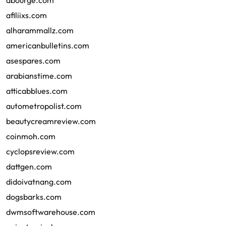
abourge.com
afiliixs.com
alharammallz.com
americanbulletins.com
asespares.com
arabianstime.com
atticabblues.com
autometropolist.com
beautycreamreview.com
coinmoh.com
cyclopsreview.com
dattgen.com
didoivatnang.com
dogsbarks.com
dwmsoftwarehouse.com