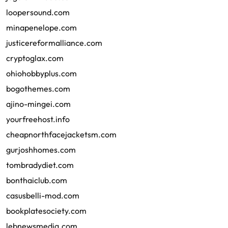
loopersound.com
minapenelope.com
justicereformalliance.com
cryptoglax.com
ohiohobbyplus.com
bogothemes.com
ajino-mingei.com
yourfreehost.info
cheapnorthfacejacketsm.com
gurjoshhomes.com
tombradydiet.com
bonthaiclub.com
casusbelli-mod.com
bookplatesociety.com
lebnewsmedia.com