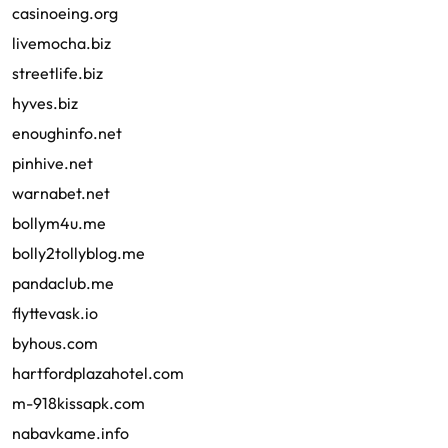
casinoeing.org
livemocha.biz
streetlife.biz
hyves.biz
enoughinfo.net
pinhive.net
warnabet.net
bollym4u.me
bolly2tollyblog.me
pandaclub.me
flyttevask.io
byhous.com
hartfordplazahotel.com
m-918kissapk.com
nabavkame.info