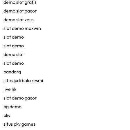
demo slot gratis
demo slot gacor
demo slot zeus
slot demo maxwin
slot demo
slot demo
demo slot
slot demo
bandarq
situs judi bola resmi
live hk
slot demo gacor
pg demo
pkv
situs pkv games