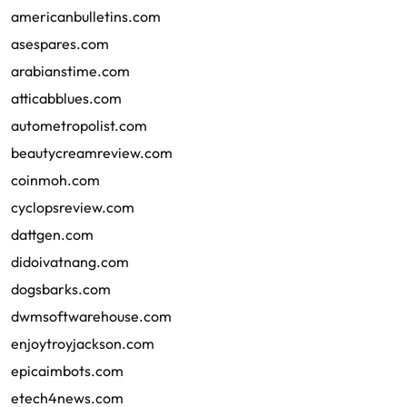
americanbulletins.com
asespares.com
arabianstime.com
atticabblues.com
autometropolist.com
beautycreamreview.com
coinmoh.com
cyclopsreview.com
dattgen.com
didoivatnang.com
dogsbarks.com
dwmsoftwarehouse.com
enjoytroyjackson.com
epicaimbots.com
etech4news.com