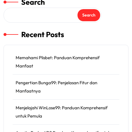
Search
Search
Recent Posts
Memahami Plisbet: Panduan Komprehensif
Manfaat
Pengertian Bunga99: Penjelasan Fitur dan
Manfaatnya
Menjelajahi WinLose99: Panduan Komprehensif
untuk Pemula