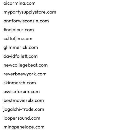
aicarmina.com
mypartysupplystore.com
annforwisconsin.com
findjaipur.com
cultofjim.com
glimmerick.com
davidfollett.com
newcollegebeat.com
reverbnewyork.com
skinmerch.com
usvisaforum.com
bestmovierulz.com
jagalchi-trade.com
loopersound.com
minapenelope.com