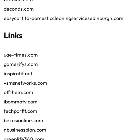
deconds.com
easycartltd-domesticcleaningservicesedinburgh.com
Links
uae-times.com
gamerifys.com
inspiratif.net
vsmsnetworks.com
offthem.com
ibommatv.com
techporfit.com
bekasionline.com
nbusinessplan.com
greenlife360.com