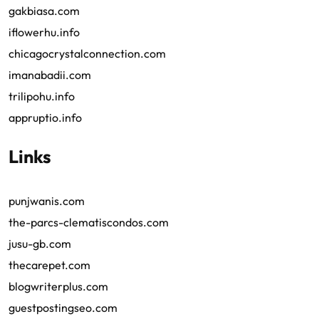
gakbiasa.com
iflowerhu.info
chicagocrystalconnection.com
imanabadii.com
trilipohu.info
appruptio.info
Links
punjwanis.com
the-parcs-clematiscondos.com
jusu-gb.com
thecarepet.com
blogwriterplus.com
guestpostingseo.com