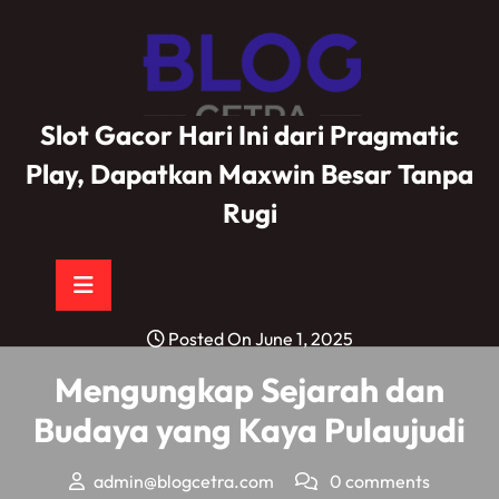
Skip
to
content
Slot Gacor Hari Ini dari Pragmatic
Play, Dapatkan Maxwin Besar Tanpa
Rugi
Posted On June 1, 2025
Mengungkap Sejarah dan
Budaya yang Kaya Pulaujudi
admin@blogcetra.com
0 comments