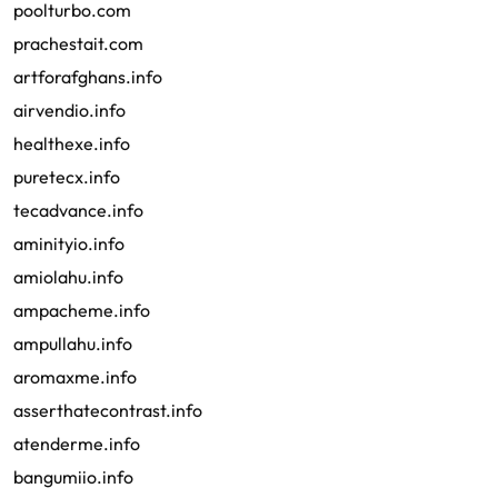
poolturbo.com
prachestait.com
artforafghans.info
airvendio.info
healthexe.info
puretecx.info
tecadvance.info
aminityio.info
amiolahu.info
ampacheme.info
ampullahu.info
aromaxme.info
asserthatecontrast.info
atenderme.info
bangumiio.info