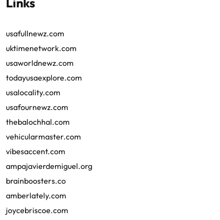
Links
usafullnewz.com
uktimenetwork.com
usaworldnewz.com
todayusaexplore.com
usalocality.com
usafournewz.com
thebalochhal.com
vehicularmaster.com
vibesaccent.com
ampajavierdemiguel.org
brainboosters.co
amberlately.com
joycebriscoe.com