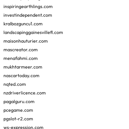
inspiringearthlings.com
investindependent.com
kralbozguncu1.com
landscapinggainesvillefl.com
maisonhauturier.com
mascreator.com
menafahmi.com
mukhtarmeer.com
nascartoday.com
nqted.com
nzdriverlicence.com
pagalguru.com
pcegame.com
pgslot-r2.com
ws-expression.com