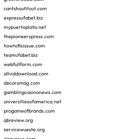
cantshoutitout.com
expressufabet.biz
mypuertoplata.net
thepioneerxpress.com
howtofixissue.com
teamufabet.biz
webfullform.com
allviddownload.com
decorsmag.com
gamblingcasinonews.com
universitiesofamerica.net
progameofbrands.com
qbreview.org
servicewueste.org
zippyrevs.com