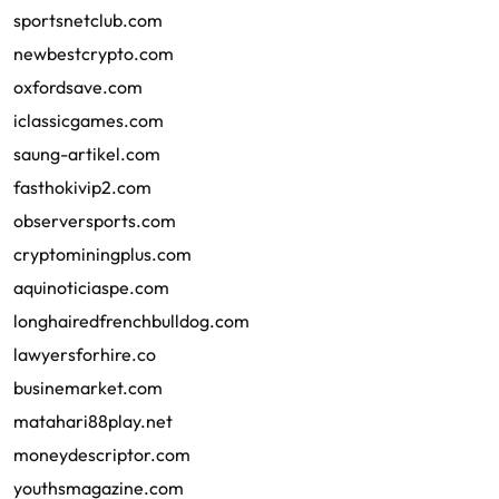
sportsnetclub.com
newbestcrypto.com
oxfordsave.com
iclassicgames.com
saung-artikel.com
fasthokivip2.com
observersports.com
cryptominingplus.com
aquinoticiaspe.com
longhairedfrenchbulldog.com
lawyersforhire.co
businemarket.com
matahari88play.net
moneydescriptor.com
youthsmagazine.com