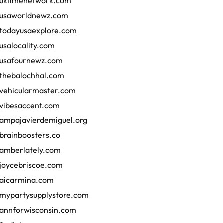
uktimenetwork.com
usaworldnewz.com
todayusaexplore.com
usalocality.com
usafournewz.com
thebalochhal.com
vehicularmaster.com
vibesaccent.com
ampajavierdemiguel.org
brainboosters.co
amberlately.com
joycebriscoe.com
aicarmina.com
mypartysupplystore.com
annforwisconsin.com