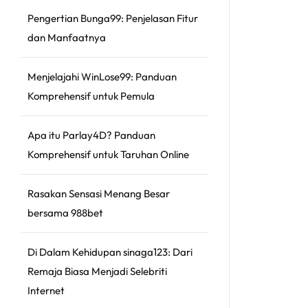
Pengertian Bunga99: Penjelasan Fitur
dan Manfaatnya
Menjelajahi WinLose99: Panduan
Komprehensif untuk Pemula
Apa itu Parlay4D? Panduan
Komprehensif untuk Taruhan Online
Rasakan Sensasi Menang Besar
bersama 988bet
Di Dalam Kehidupan sinaga123: Dari
Remaja Biasa Menjadi Selebriti
Internet