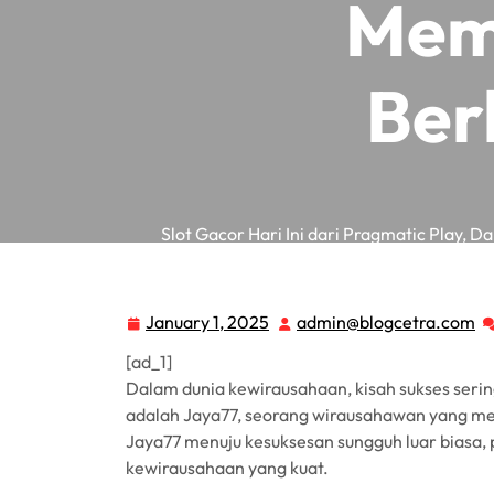
Mem
Ber
Slot Gacor Hari Ini dari Pragmatic Play, 
January 1, 2025
admin@blogcetra.com
January
a
1,
[ad_1]
2025
Dalam dunia kewirausahaan, kisah sukses serin
adalah Jaya77, seorang wirausahawan yang me
Jaya77 menuju kesuksesan sungguh luar biasa,
kewirausahaan yang kuat.