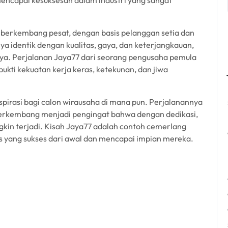
ncapai kesuksesan dalam industri yang sangat
ng berkembang pesat, dengan basis pelanggan setia dan
nya identik dengan kualitas, gaya, dan keterjangkauan,
nya. Perjalanan Jaya77 dari seorang pengusaha pemula
ukti kekuatan kerja keras, ketekunan, dan jiwa
spirasi bagi calon wirausaha di mana pun. Perjalanannya
 berkembang menjadi pengingat bahwa dengan dedikasi,
gkin terjadi. Kisah Jaya77 adalah contoh cemerlang
yang sukses dari awal dan mencapai impian mereka.