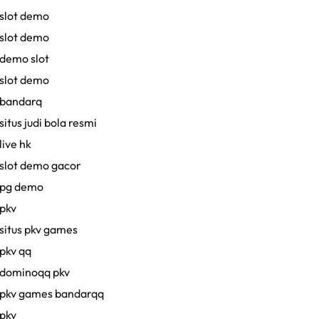
slot demo
slot demo
demo slot
slot demo
bandarq
situs judi bola resmi
live hk
slot demo gacor
pg demo
pkv
situs pkv games
pkv qq
dominoqq pkv
pkv games bandarqq
pkv