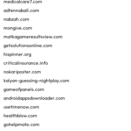
medicalcare7.com
adtennaball.com
nabzah.com
mongive.com
matkagameresultsview.com
getsolutionsonline.com
hispinner.org
criticalinsurance.info
nokariposter.com
kalyan-guessing-nightplay.com
gameofpanels.com
androidappsdownloader.com
usetimenow.com
healthblow.com
gohelpmate.com