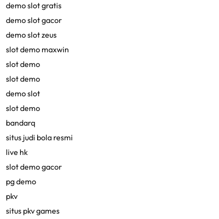
demo slot gratis
demo slot gacor
demo slot zeus
slot demo maxwin
slot demo
slot demo
demo slot
slot demo
bandarq
situs judi bola resmi
live hk
slot demo gacor
pg demo
pkv
situs pkv games