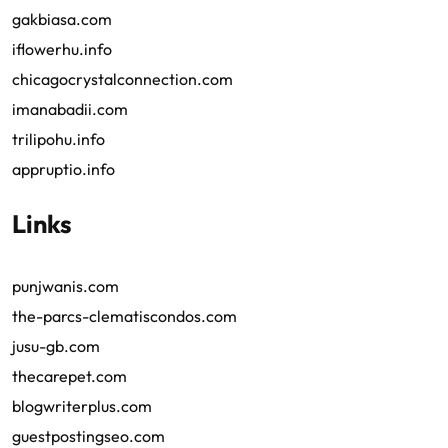
gakbiasa.com
iflowerhu.info
chicagocrystalconnection.com
imanabadii.com
trilipohu.info
appruptio.info
Links
punjwanis.com
the-parcs-clematiscondos.com
jusu-gb.com
thecarepet.com
blogwriterplus.com
guestpostingseo.com