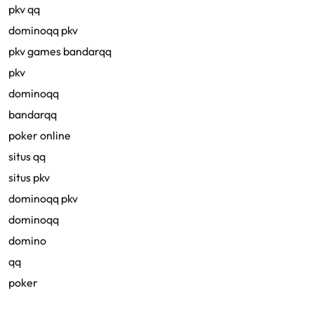
pkv qq
dominoqq pkv
pkv games bandarqq
pkv
dominoqq
bandarqq
poker online
situs qq
situs pkv
dominoqq pkv
dominoqq
domino
qq
poker