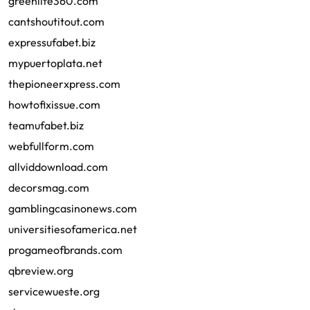
greenlife360.com
cantshoutitout.com
expressufabet.biz
mypuertoplata.net
thepioneerxpress.com
howtofixissue.com
teamufabet.biz
webfullform.com
allviddownload.com
decorsmag.com
gamblingcasinonews.com
universitiesofamerica.net
progameofbrands.com
qbreview.org
servicewueste.org