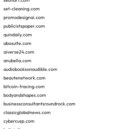
seohart.com
set-cleaning.com
promodesignai.com
publicistspaper.com
quindaily.com
abosulte.com
aiverse24.com
anubella.com
audiobooksonaudible.com
beautenetwork.com
bitcoin-tracing.com
bodyandshapes.com
businessconsultantsroundrock.com
classicglobalnews.com
cybercusp.com