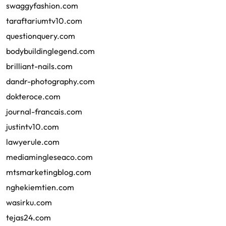
swaggyfashion.com
taraftariumtv10.com
questionquery.com
bodybuildinglegend.com
brilliant-nails.com
dandr-photography.com
dokteroce.com
journal-francais.com
justintv10.com
lawyerule.com
mediamingleseaco.com
mtsmarketingblog.com
nghekiemtien.com
wasirku.com
tejas24.com