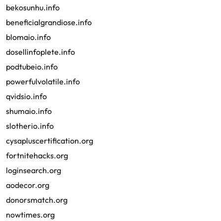
bekosunhu.info
beneficialgrandiose.info
blomaio.info
dosellinfoplete.info
podtubeio.info
powerfulvolatile.info
qvidsio.info
shumaio.info
slotherio.info
cysapluscertification.org
fortnitehacks.org
loginsearch.org
aodecor.org
donorsmatch.org
nowtimes.org