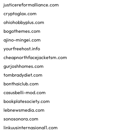
justicereformalliance.com
cryptoglax.com
ohiohobbyplus.com
bogothemes.com
ajino-mingei.com
yourfreehost.info
cheapnorthfacejacketsm.com
gurjoshhomes.com
tombradydiet.com
bonthaiclub.com
casusbelli-mod.com
bookplatesociety.com
lebnewsmedia.com
sonosonora.com
linkuusinternasional1.com