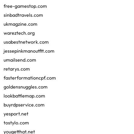
free-gamestop.com
sinbadtravels.com
ukmagzine.com
wareztech.org
usabestnetwork.com
jessepinkmanoutfit.com
umailsend.com
retarys.com
fasterformationcpf.com
goldensnuggles.com
lookbattlemap.com
buyrdpservice.com
yesport.net
tostylo.com
yougetthat.net