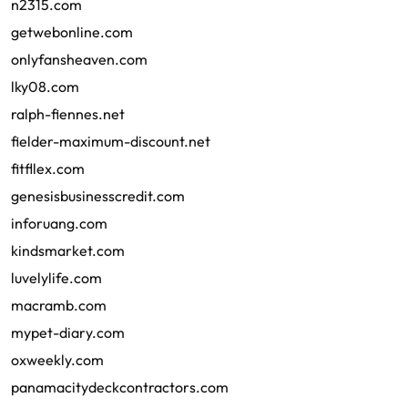
n2315.com
getwebonline.com
onlyfansheaven.com
lky08.com
ralph-fiennes.net
fielder-maximum-discount.net
fitfllex.com
genesisbusinesscredit.com
inforuang.com
kindsmarket.com
luvelylife.com
macramb.com
mypet-diary.com
oxweekly.com
panamacitydeckcontractors.com