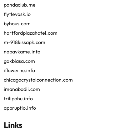
pandaclub.me
flyttevask.io
byhous.com
hartfordplazahotel.com
m-918kissapk.com
nabavkame.info
gakbiasa.com
iflowerhu.info
chicagocrystalconnection.com
imanabadii.com
trilipohu.info
appruptio.info
Links