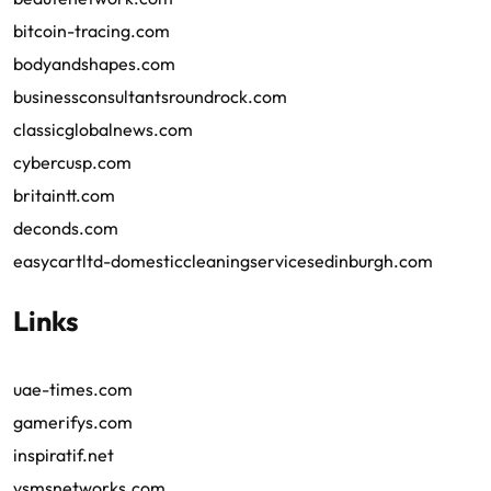
bitcoin-tracing.com
bodyandshapes.com
businessconsultantsroundrock.com
classicglobalnews.com
cybercusp.com
britaintt.com
deconds.com
easycartltd-domesticcleaningservicesedinburgh.com
Links
uae-times.com
gamerifys.com
inspiratif.net
vsmsnetworks.com