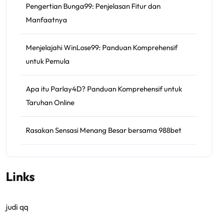
Pengertian Bunga99: Penjelasan Fitur dan
Manfaatnya
Menjelajahi WinLose99: Panduan Komprehensif
untuk Pemula
Apa itu Parlay4D? Panduan Komprehensif untuk
Taruhan Online
Rasakan Sensasi Menang Besar bersama 988bet
Links
judi qq