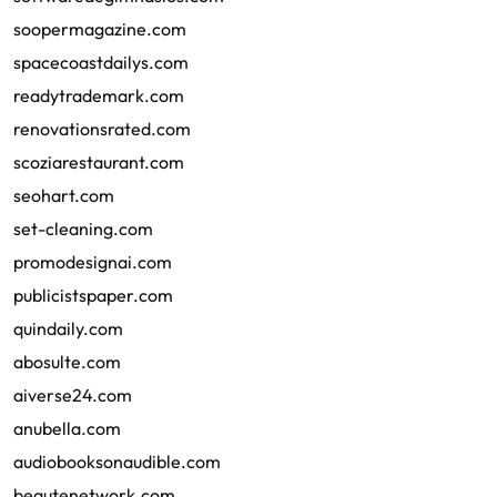
soopermagazine.com
spacecoastdailys.com
readytrademark.com
renovationsrated.com
scoziarestaurant.com
seohart.com
set-cleaning.com
promodesignai.com
publicistspaper.com
quindaily.com
abosulte.com
aiverse24.com
anubella.com
audiobooksonaudible.com
beautenetwork.com