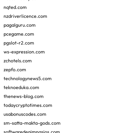
nqted.com
nzdriverlicence.com
pagalguru.com
pcegame.com
pgslot-r2.com
ws-expression.com
zchotels.com
zepfo.com
technologynews5.com
teknoeduka.com
thenews-blog.com
todaycryptotimes.com
usabonuscodes.com
sm-satta-makta-gods.com
softwaredegimnasios.com