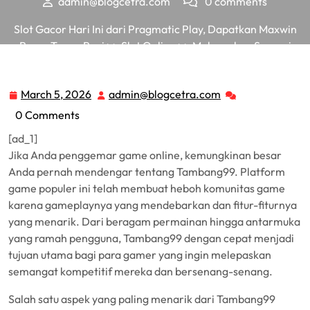
admin@blogcetra.com
0 comments
Slot Gacor Hari Ini dari Pragmatic Play, Dapatkan Maxwin
Besar Tanpa Rugi
>>
Slot Online
>> Melepaskan Sensasi
Tambang99: Review Platform Gaming Populer
March 5, 2026
admin@blogcetra.com
March
admin@blogcetra
5,
0 Comments
2026
[ad_1]
Jika Anda penggemar game online, kemungkinan besar
Anda pernah mendengar tentang Tambang99. Platform
game populer ini telah membuat heboh komunitas game
karena gameplaynya yang mendebarkan dan fitur-fiturnya
yang menarik. Dari beragam permainan hingga antarmuka
yang ramah pengguna, Tambang99 dengan cepat menjadi
tujuan utama bagi para gamer yang ingin melepaskan
semangat kompetitif mereka dan bersenang-senang.
Salah satu aspek yang paling menarik dari Tambang99