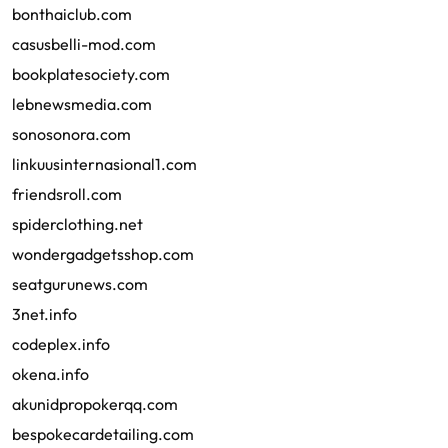
bonthaiclub.com
casusbelli-mod.com
bookplatesociety.com
lebnewsmedia.com
sonosonora.com
linkuusinternasional1.com
friendsroll.com
spiderclothing.net
wondergadgetsshop.com
seatgurunews.com
3net.info
codeplex.info
okena.info
akunidpropokerqq.com
bespokecardetailing.com