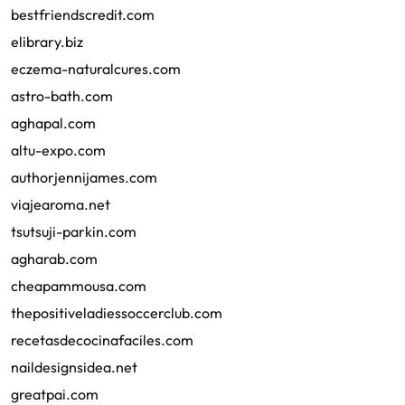
bestfriendscredit.com
elibrary.biz
eczema-naturalcures.com
astro-bath.com
aghapal.com
altu-expo.com
authorjennijames.com
viajearoma.net
tsutsuji-parkin.com
agharab.com
cheapammousa.com
thepositiveladiessoccerclub.com
recetasdecocinafaciles.com
naildesignsidea.net
greatpai.com