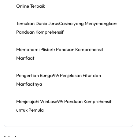
Online Terbaik
Temukan Dunia JurusCasino yang Menyenangkan:
Panduan Komprehensif
Memahami Plisbet: Panduan Komprehensif
Manfaat
Pengertian Bunga99: Penjelasan Fitur dan
Manfaatnya
Menjelajahi WinLose99: Panduan Komprehensif
untuk Pemula