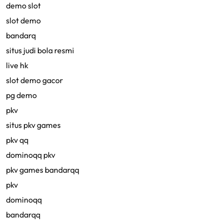
demo slot
slot demo
bandarq
situs judi bola resmi
live hk
slot demo gacor
pg demo
pkv
situs pkv games
pkv qq
dominoqq pkv
pkv games bandarqq
pkv
dominoqq
bandarqq