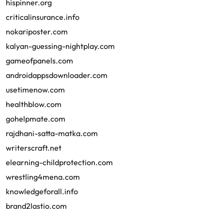
hispinner.org
criticalinsurance.info
nokariposter.com
kalyan-guessing-nightplay.com
gameofpanels.com
androidappsdownloader.com
usetimenow.com
healthblow.com
gohelpmate.com
rajdhani-satta-matka.com
writerscraft.net
elearning-childprotection.com
wrestling4mena.com
knowledgeforall.info
brand2lastio.com