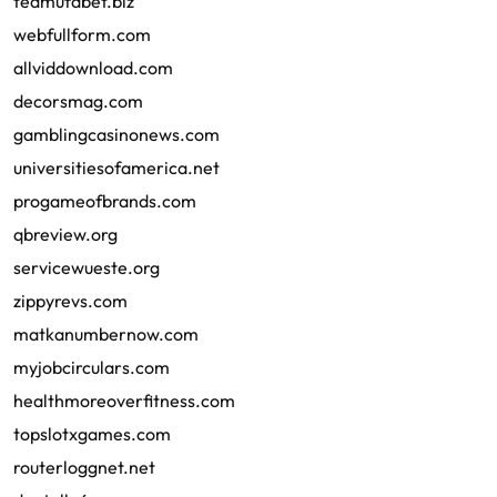
teamufabet.biz
webfullform.com
allviddownload.com
decorsmag.com
gamblingcasinonews.com
universitiesofamerica.net
progameofbrands.com
qbreview.org
servicewueste.org
zippyrevs.com
matkanumbernow.com
myjobcirculars.com
healthmoreoverfitness.com
topslotxgames.com
routerloggnet.net