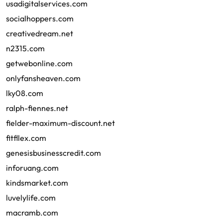
usadigitalservices.com
socialhoppers.com
creativedream.net
n2315.com
getwebonline.com
onlyfansheaven.com
lky08.com
ralph-fiennes.net
fielder-maximum-discount.net
fitfllex.com
genesisbusinesscredit.com
inforuang.com
kindsmarket.com
luvelylife.com
macramb.com