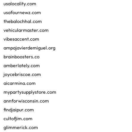
usalocality.com
usafournewz.com
thebalochhal.com
vehicularmaster.com
vibesaccent.com
ampajavierdemiguel.org
brainboosters.co
amberlately.com
joycebriscoe.com
aicarmina.com
mypartysupplystore.com
annforwisconsin.com
findjaipur.com
cultofjim.com
glimmerick.com