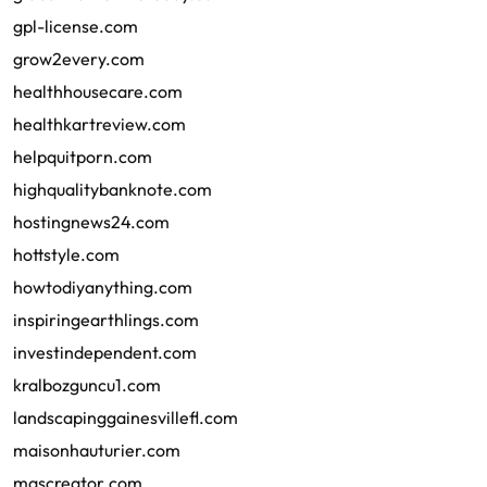
gpl-license.com
grow2every.com
healthhousecare.com
healthkartreview.com
helpquitporn.com
highqualitybanknote.com
hostingnews24.com
hottstyle.com
howtodiyanything.com
inspiringearthlings.com
investindependent.com
kralbozguncu1.com
landscapinggainesvillefl.com
maisonhauturier.com
mascreator.com