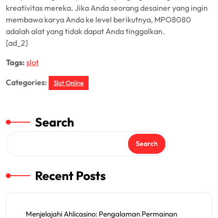
kreativitas mereka. Jika Anda seorang desainer yang ingin
membawa karya Anda ke level berikutnya, MPO8080
adalah alat yang tidak dapat Anda tinggalkan.
[ad_2]
Tags:
slot
Categories:
Slot Online
Search
Search
Recent Posts
Menjelajahi Ahlicasino: Pengalaman Permainan