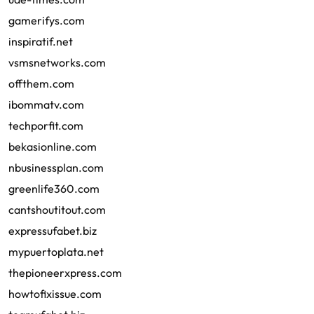
gamerifys.com
inspiratif.net
vsmsnetworks.com
offthem.com
ibommatv.com
techporfit.com
bekasionline.com
nbusinessplan.com
greenlife360.com
cantshoutitout.com
expressufabet.biz
mypuertoplata.net
thepioneerxpress.com
howtofixissue.com