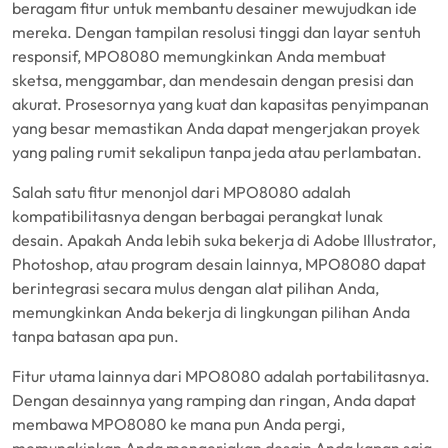
beragam fitur untuk membantu desainer mewujudkan ide
mereka. Dengan tampilan resolusi tinggi dan layar sentuh
responsif, MPO8080 memungkinkan Anda membuat
sketsa, menggambar, dan mendesain dengan presisi dan
akurat. Prosesornya yang kuat dan kapasitas penyimpanan
yang besar memastikan Anda dapat mengerjakan proyek
yang paling rumit sekalipun tanpa jeda atau perlambatan.
Salah satu fitur menonjol dari MPO8080 adalah
kompatibilitasnya dengan berbagai perangkat lunak
desain. Apakah Anda lebih suka bekerja di Adobe Illustrator,
Photoshop, atau program desain lainnya, MPO8080 dapat
berintegrasi secara mulus dengan alat pilihan Anda,
memungkinkan Anda bekerja di lingkungan pilihan Anda
tanpa batasan apa pun.
Fitur utama lainnya dari MPO8080 adalah portabilitasnya.
Dengan desainnya yang ramping dan ringan, Anda dapat
membawa MPO8080 ke mana pun Anda pergi,