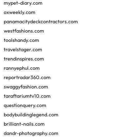
mypet-diary.com
oxweekly.com
panamacitydeckcontractors.com
westfashions.com
toolshandy.com
travelstager.com
trendinspires.com
rannyephul.com
reportradar360.com
swaggyfashion.com
taraftariumtv10.com
questionquery.com
bodybuildinglegend.com
brilliant-nails.com
dandr-photography.com