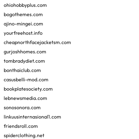
ohiohobbyplus.com
bogothemes.com
ajino-mingei.com
yourfreehost.info
cheapnorthfacejacketsm.com
gurjoshhomes.com
tombradydiet.com
bonthaiclub.com
casusbelli-mod.com
bookplatesociety.com
lebnewsmedia.com
sonosonora.com
linkuusinternasional1.com
friendsroll.com
spiderclothing.net