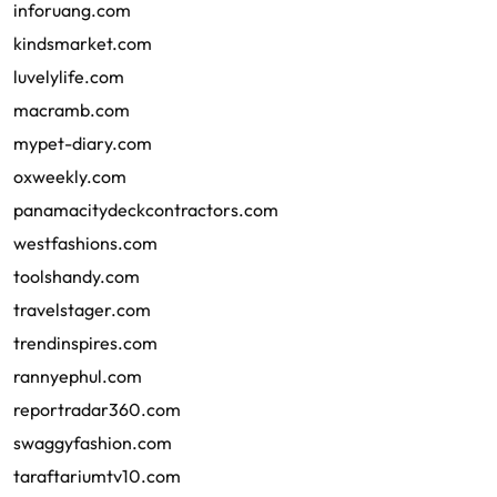
inforuang.com
kindsmarket.com
luvelylife.com
macramb.com
mypet-diary.com
oxweekly.com
panamacitydeckcontractors.com
westfashions.com
toolshandy.com
travelstager.com
trendinspires.com
rannyephul.com
reportradar360.com
swaggyfashion.com
taraftariumtv10.com