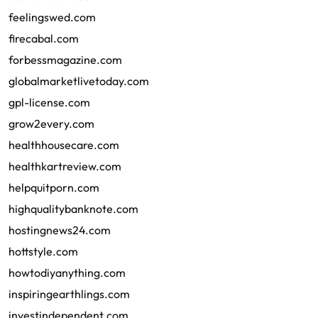
feelingswed.com
firecabal.com
forbessmagazine.com
globalmarketlivetoday.com
gpl-license.com
grow2every.com
healthhousecare.com
healthkartreview.com
helpquitporn.com
highqualitybanknote.com
hostingnews24.com
hottstyle.com
howtodiyanything.com
inspiringearthlings.com
investindependent.com