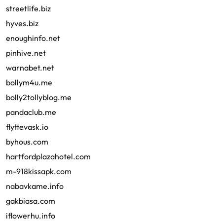
streetlife.biz
hyves.biz
enoughinfo.net
pinhive.net
warnabet.net
bollym4u.me
bolly2tollyblog.me
pandaclub.me
flyttevask.io
byhous.com
hartfordplazahotel.com
m-918kissapk.com
nabavkame.info
gakbiasa.com
iflowerhu.info