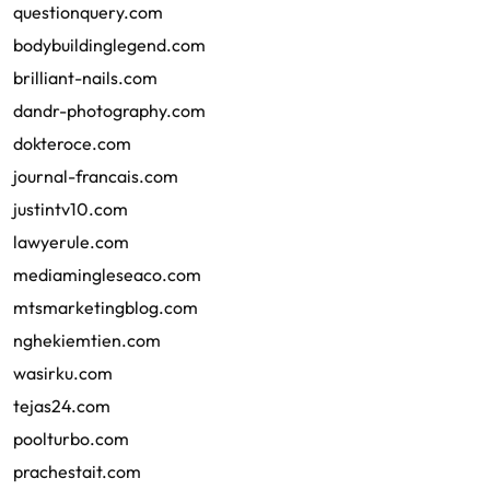
questionquery.com
bodybuildinglegend.com
brilliant-nails.com
dandr-photography.com
dokteroce.com
journal-francais.com
justintv10.com
lawyerule.com
mediamingleseaco.com
mtsmarketingblog.com
nghekiemtien.com
wasirku.com
tejas24.com
poolturbo.com
prachestait.com