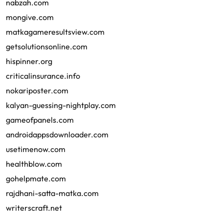
nabzah.com
mongive.com
matkagameresultsview.com
getsolutionsonline.com
hispinner.org
criticalinsurance.info
nokariposter.com
kalyan-guessing-nightplay.com
gameofpanels.com
androidappsdownloader.com
usetimenow.com
healthblow.com
gohelpmate.com
rajdhani-satta-matka.com
writerscraft.net