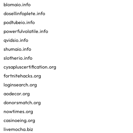
blomaio.info
dosellinfoplete.info
podtubeio.info
powerfulvolatile.info
qvidsio.info
shumaio.info
slotherio.info
cysapluscertification.org
fortnitehacks.org
loginsearch.org
aodecor.org
donorsmatch.org
nowtimes.org
casinoeing.org
livemocha.biz