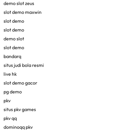
demo slot zeus
slot demo maxwin
slot demo
slot demo
demo slot
slot demo
bandarq
situs judi bola resmi
live hk
slot demo gacor
pg demo
pkv
situs pkv games
pkv qq
dominoqq pkv