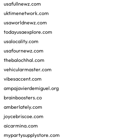
usafullnewz.com
uktimenetwork.com
usaworldnewz.com
todayusaexplore.com
usalocality.com
usafournewz.com
thebalochhal.com
vehicularmaster.com
vibesaccent.com
ampajavierdemiguel.org
brainboosters.co
amberlately.com
joycebriscoe.com
aicarmina.com
mypartysupplystore.com