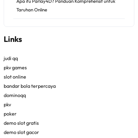
Apa itu Parlay4D? Panduan Komprehensif untuk
Taruhan Online
Links
judi qq
pkv games
slot online
bandar bola terpercaya
dominoqq
pkv
poker
demo slot gratis
demo slot gacor