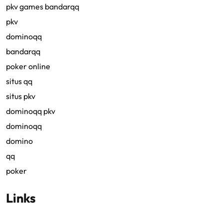
pkv games bandarqq
pkv
dominoqq
bandarqq
poker online
situs qq
situs pkv
dominoqq pkv
dominoqq
domino
qq
poker
Links