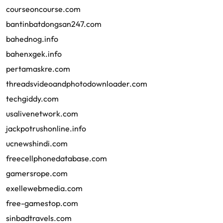
courseoncourse.com
bantinbatdongsan247.com
bahednog.info
bahenxgek.info
pertamaskre.com
threadsvideoandphotodownloader.com
techgiddy.com
usalivenetwork.com
jackpotrushonline.info
ucnewshindi.com
freecellphonedatabase.com
gamersrope.com
exellewebmedia.com
free-gamestop.com
sinbadtravels.com