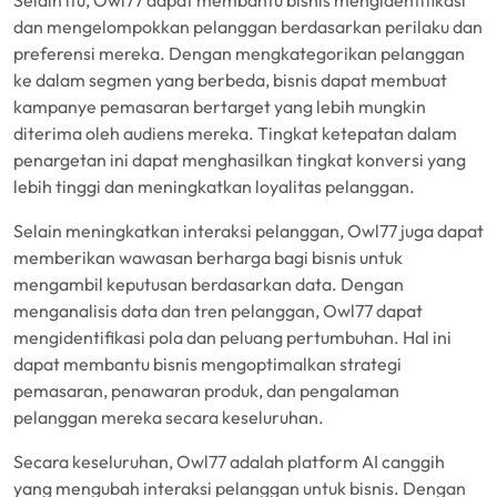
Selain itu, Owl77 dapat membantu bisnis mengidentifikasi
dan mengelompokkan pelanggan berdasarkan perilaku dan
preferensi mereka. Dengan mengkategorikan pelanggan
ke dalam segmen yang berbeda, bisnis dapat membuat
kampanye pemasaran bertarget yang lebih mungkin
diterima oleh audiens mereka. Tingkat ketepatan dalam
penargetan ini dapat menghasilkan tingkat konversi yang
lebih tinggi dan meningkatkan loyalitas pelanggan.
Selain meningkatkan interaksi pelanggan, Owl77 juga dapat
memberikan wawasan berharga bagi bisnis untuk
mengambil keputusan berdasarkan data. Dengan
menganalisis data dan tren pelanggan, Owl77 dapat
mengidentifikasi pola dan peluang pertumbuhan. Hal ini
dapat membantu bisnis mengoptimalkan strategi
pemasaran, penawaran produk, dan pengalaman
pelanggan mereka secara keseluruhan.
Secara keseluruhan, Owl77 adalah platform AI canggih
yang mengubah interaksi pelanggan untuk bisnis. Dengan