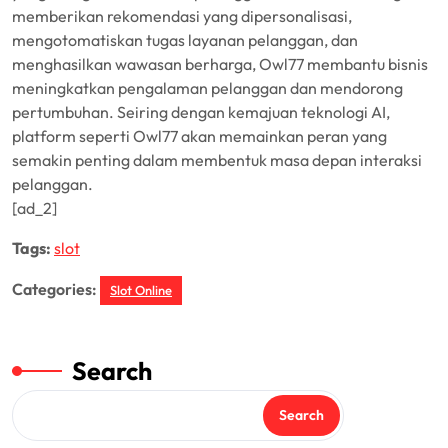
memberikan rekomendasi yang dipersonalisasi,
mengotomatiskan tugas layanan pelanggan, dan
menghasilkan wawasan berharga, Owl77 membantu bisnis
meningkatkan pengalaman pelanggan dan mendorong
pertumbuhan. Seiring dengan kemajuan teknologi AI,
platform seperti Owl77 akan memainkan peran yang
semakin penting dalam membentuk masa depan interaksi
pelanggan.
[ad_2]
Tags:
slot
Categories:
Slot Online
Search
Search