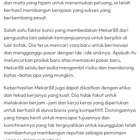
dan mata yang tajam untuk menemukan peluang, ia telah
berhasil membangun kerajaan yang sukses yang
berkembang pesat.
Salah satu faktor kunci yang membedakan Mekar88 dari
pengusaha lain adalah kemampuannya untuk berpikir di
luar kotak. Dia terus mencari cara baru untuk berinovasi
dan mengganggu pasar dengan ide -ide uniknya. Apakah itu
meluncurkan produk baru atau memasuki pasar baru,
Mekar88 selalu bersedia mengambil risiko dan mendorong
batas -batas apa yang mungkin.
Keberhasilan Mekar88 juga dapat dikaitkan dengan etika
dan tekad kerjanya yang kuat. Dia tidak takut untuk
melakukan berjam -jam dan kerja keras yang diperlukan
untuk berhasil di dunia bisnis yang kompetitif. Dorongannya
yang tanpa henti untuk mencapai tujuannya dan
komitmennya yang tak tergoyahkan untuk keunggulan telah
membantunya membangun reputasi sebagai pemimpin