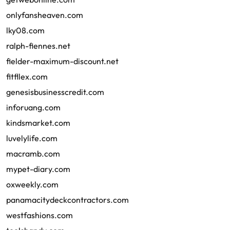
onlyfansheaven.com
lky08.com
ralph-fiennes.net
fielder-maximum-discount.net
fitfllex.com
genesisbusinesscredit.com
inforuang.com
kindsmarket.com
luvelylife.com
macramb.com
mypet-diary.com
oxweekly.com
panamacitydeckcontractors.com
westfashions.com