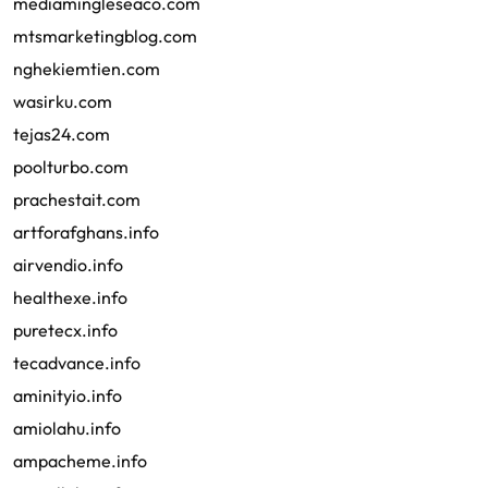
mediamingleseaco.com
mtsmarketingblog.com
nghekiemtien.com
wasirku.com
tejas24.com
poolturbo.com
prachestait.com
artforafghans.info
airvendio.info
healthexe.info
puretecx.info
tecadvance.info
aminityio.info
amiolahu.info
ampacheme.info