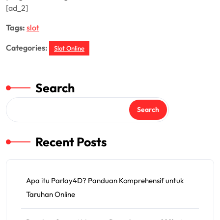
[ad_2]
Tags:
slot
Categories:
Slot Online
Search
Search
Recent Posts
Apa itu Parlay4D? Panduan Komprehensif untuk
Taruhan Online