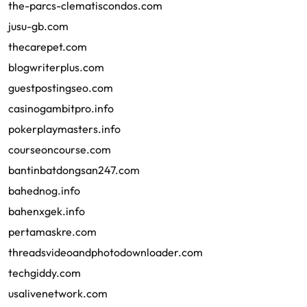
the-parcs-clematiscondos.com
jusu-gb.com
thecarepet.com
blogwriterplus.com
guestpostingseo.com
casinogambitpro.info
pokerplaymasters.info
courseoncourse.com
bantinbatdongsan247.com
bahednog.info
bahenxgek.info
pertamaskre.com
threadsvideoandphotodownloader.com
techgiddy.com
usalivenetwork.com