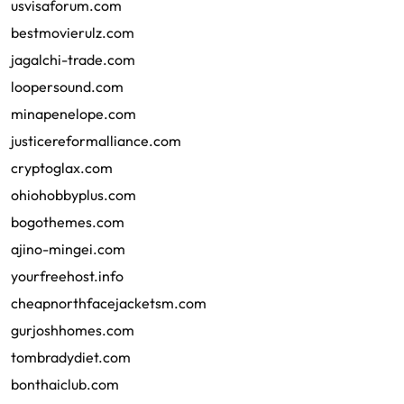
usvisaforum.com
bestmovierulz.com
jagalchi-trade.com
loopersound.com
minapenelope.com
justicereformalliance.com
cryptoglax.com
ohiohobbyplus.com
bogothemes.com
ajino-mingei.com
yourfreehost.info
cheapnorthfacejacketsm.com
gurjoshhomes.com
tombradydiet.com
bonthaiclub.com