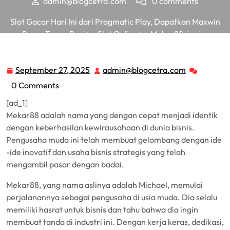
admin@blogcetra.com
0 comments
Slot Gacor Hari Ini dari Pragmatic Play, Dapatkan Maxwin
Besar Tanpa Rugi
>>
Slot Online
>> Mekar88: jenius
wirausaha yang membuat gelombang di dunia bisnis
September 27, 2025
admin@blogcetra.com
September
admin@blo
27,
0 Comments
2025
[ad_1]
Mekar88 adalah nama yang dengan cepat menjadi identik
dengan keberhasilan kewirausahaan di dunia bisnis.
Pengusaha muda ini telah membuat gelombang dengan ide
-ide inovatif dan usaha bisnis strategis yang telah
mengambil pasar dengan badai.
Mekar88, yang nama aslinya adalah Michael, memulai
perjalanannya sebagai pengusaha di usia muda. Dia selalu
memiliki hasrat untuk bisnis dan tahu bahwa dia ingin
membuat tanda di industri ini. Dengan kerja keras, dedikasi,