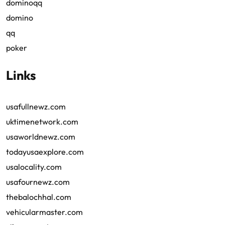
dominoqq
domino
qq
poker
Links
usafullnewz.com
uktimenetwork.com
usaworldnewz.com
todayusaexplore.com
usalocality.com
usafournewz.com
thebalochhal.com
vehicularmaster.com