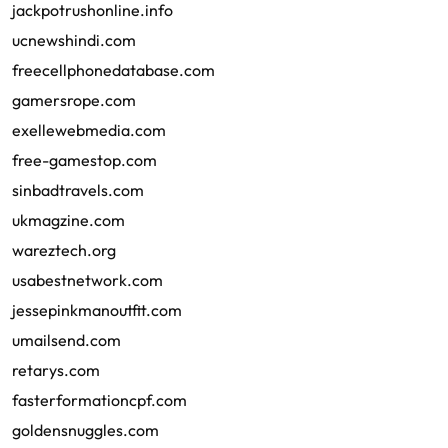
jackpotrushonline.info
ucnewshindi.com
freecellphonedatabase.com
gamersrope.com
exellewebmedia.com
free-gamestop.com
sinbadtravels.com
ukmagzine.com
wareztech.org
usabestnetwork.com
jessepinkmanoutfit.com
umailsend.com
retarys.com
fasterformationcpf.com
goldensnuggles.com