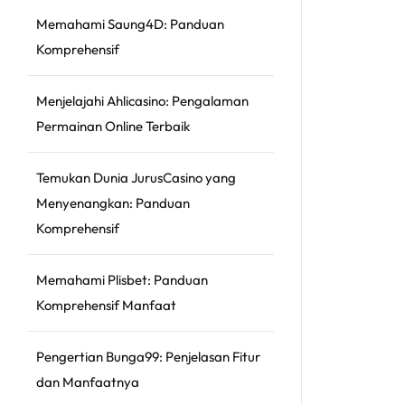
Memahami Saung4D: Panduan
Komprehensif
Menjelajahi Ahlicasino: Pengalaman
Permainan Online Terbaik
Temukan Dunia JurusCasino yang
Menyenangkan: Panduan
Komprehensif
Memahami Plisbet: Panduan
Komprehensif Manfaat
Pengertian Bunga99: Penjelasan Fitur
dan Manfaatnya