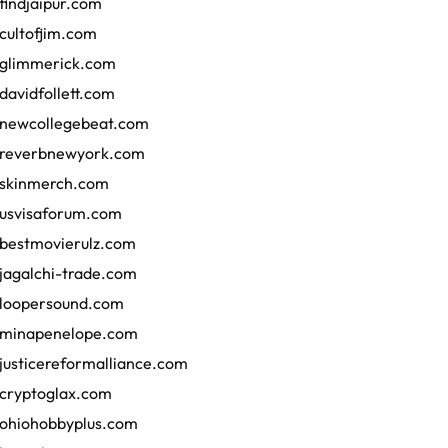
findjaipur.com
cultofjim.com
glimmerick.com
davidfollett.com
newcollegebeat.com
reverbnewyork.com
skinmerch.com
usvisaforum.com
bestmovierulz.com
jagalchi-trade.com
loopersound.com
minapenelope.com
justicereformalliance.com
cryptoglax.com
ohiohobbyplus.com