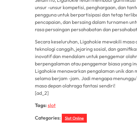
Selain itu, Ligahokie telah membuat gamifik
unsur -unsur kompetisi, penghargaan, dan tan
pengguna untuk berpartisipasi dan tetap terl
pencapaian, dan bersaing dalam turnamen un
rasa persaingan persahabatan dan persahabat
Secara keseluruhan, Ligahokie mewakili masa
teknologi canggih, jejaring sosial, dan gamifi
inovatif dan mendalam untuk penggemar olahr
berpengalaman atau penggemar biasa yang ingi
Ligahokie menawarkan pengalaman unik dan m
selama berjam -jam. Jadi mengapa menunggu? 
masa depan olahraga fantasi sendiri!
[ad_2]
Tags:
slot
Categories:
Slot Online