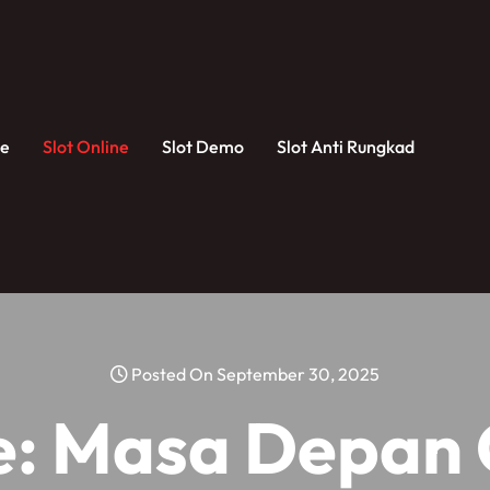
e
Slot Online
Slot Demo
Slot Anti Rungkad
Posted On September 30, 2025
e: Masa Depan