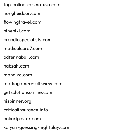
top-online-casino-usa.com
honghuidoor.com
flowingtravel.com
nineniki.com
brandiospecialists.com
medicalcare7.com
adtennaball.com
nabzah.com
mongive.com
matkagameresultsview.com
getsolutionsonline.com
hispinner.org
criticalinsurance.info
nokariposter.com
kalyan-guessing-nightplay.com