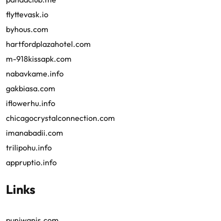
flyttevask.io
byhous.com
hartfordplazahotel.com
m-918kissapk.com
nabavkame.info
gakbiasa.com
iflowerhu.info
chicagocrystalconnection.com
imanabadii.com
trilipohu.info
appruptio.info
Links
punjwanis.com