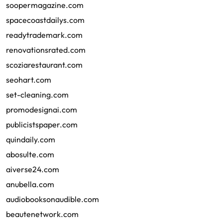
soopermagazine.com
spacecoastdailys.com
readytrademark.com
renovationsrated.com
scoziarestaurant.com
seohart.com
set-cleaning.com
promodesignai.com
publicistspaper.com
quindaily.com
abosulte.com
aiverse24.com
anubella.com
audiobooksonaudible.com
beautenetwork.com