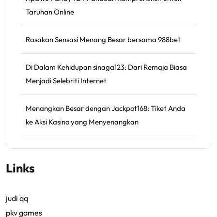
Taruhan Online
Rasakan Sensasi Menang Besar bersama 988bet
Di Dalam Kehidupan sinaga123: Dari Remaja Biasa
Menjadi Selebriti Internet
Menangkan Besar dengan Jackpot168: Tiket Anda
ke Aksi Kasino yang Menyenangkan
Links
judi qq
pkv games