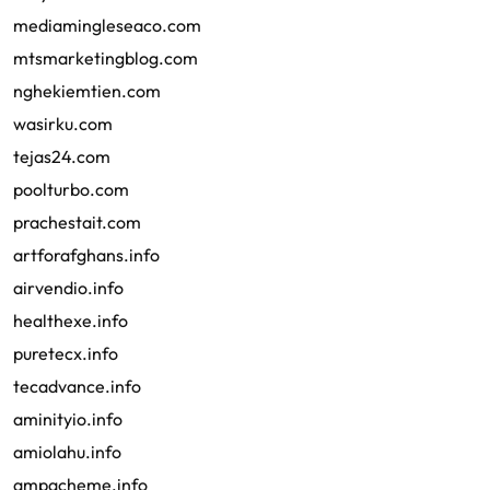
mediamingleseaco.com
mtsmarketingblog.com
nghekiemtien.com
wasirku.com
tejas24.com
poolturbo.com
prachestait.com
artforafghans.info
airvendio.info
healthexe.info
puretecx.info
tecadvance.info
aminityio.info
amiolahu.info
ampacheme.info