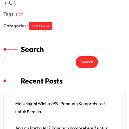
[ad_2]
Tags:
slot
Categories:
Slot Online
Search
Search
Recent Posts
Menjelajahi WinLose99: Panduan Komprehensif
untuk Pemula
Apa itu Parlay4D? Panduan Komprehensif untuk