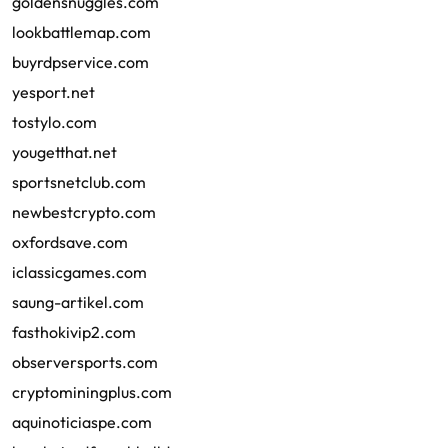
goldensnuggles.com
lookbattlemap.com
buyrdpservice.com
yesport.net
tostylo.com
yougetthat.net
sportsnetclub.com
newbestcrypto.com
oxfordsave.com
iclassicgames.com
saung-artikel.com
fasthokivip2.com
observersports.com
cryptominingplus.com
aquinoticiaspe.com