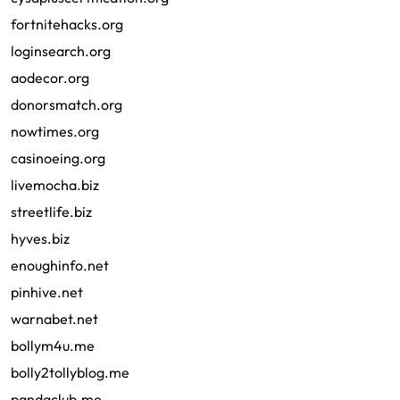
fortnitehacks.org
loginsearch.org
aodecor.org
donorsmatch.org
nowtimes.org
casinoeing.org
livemocha.biz
streetlife.biz
hyves.biz
enoughinfo.net
pinhive.net
warnabet.net
bollym4u.me
bolly2tollyblog.me
pandaclub.me