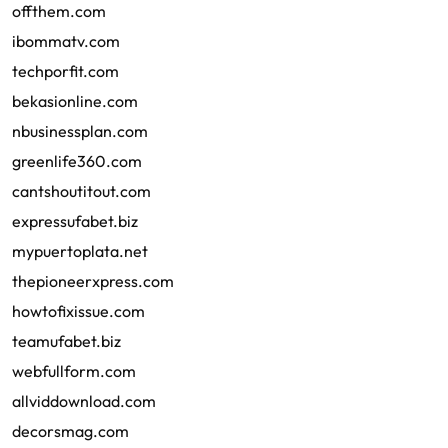
offthem.com
ibommatv.com
techporfit.com
bekasionline.com
nbusinessplan.com
greenlife360.com
cantshoutitout.com
expressufabet.biz
mypuertoplata.net
thepioneerxpress.com
howtofixissue.com
teamufabet.biz
webfullform.com
allviddownload.com
decorsmag.com