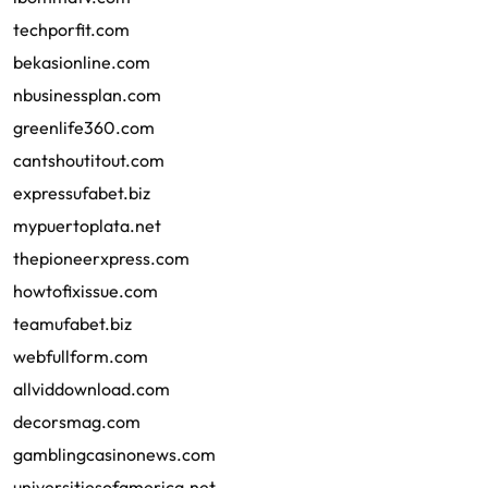
techporfit.com
bekasionline.com
nbusinessplan.com
greenlife360.com
cantshoutitout.com
expressufabet.biz
mypuertoplata.net
thepioneerxpress.com
howtofixissue.com
teamufabet.biz
webfullform.com
allviddownload.com
decorsmag.com
gamblingcasinonews.com
universitiesofamerica.net