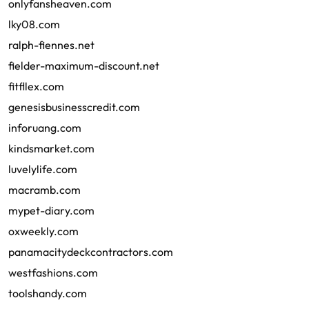
onlyfansheaven.com
lky08.com
ralph-fiennes.net
fielder-maximum-discount.net
fitfllex.com
genesisbusinesscredit.com
inforuang.com
kindsmarket.com
luvelylife.com
macramb.com
mypet-diary.com
oxweekly.com
panamacitydeckcontractors.com
westfashions.com
toolshandy.com