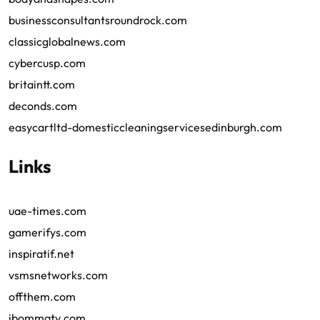
businessconsultantsroundrock.com
classicglobalnews.com
cybercusp.com
britaintt.com
deconds.com
easycartltd-domesticcleaningservicesedinburgh.com
Links
uae-times.com
gamerifys.com
inspiratif.net
vsmsnetworks.com
offthem.com
ibommatv.com