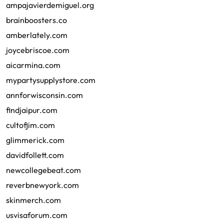
ampajavierdemiguel.org
brainboosters.co
amberlately.com
joycebriscoe.com
aicarmina.com
mypartysupplystore.com
annforwisconsin.com
findjaipur.com
cultofjim.com
glimmerick.com
davidfollett.com
newcollegebeat.com
reverbnewyork.com
skinmerch.com
usvisaforum.com