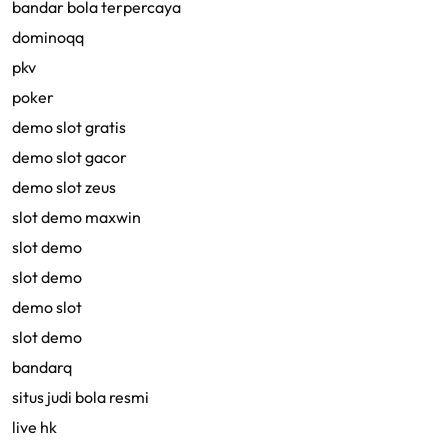
bandar bola terpercaya
dominoqq
pkv
poker
demo slot gratis
demo slot gacor
demo slot zeus
slot demo maxwin
slot demo
slot demo
demo slot
slot demo
bandarq
situs judi bola resmi
live hk