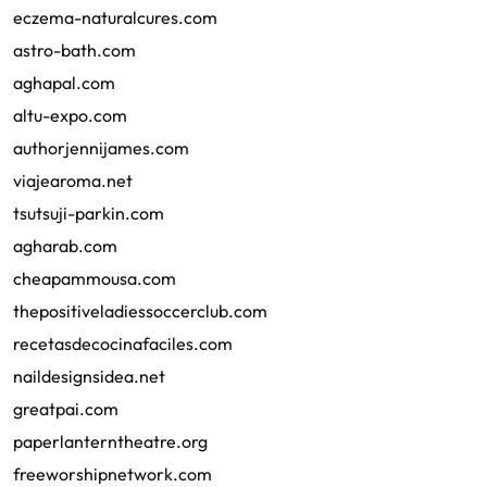
eczema-naturalcures.com
astro-bath.com
aghapal.com
altu-expo.com
authorjennijames.com
viajearoma.net
tsutsuji-parkin.com
agharab.com
cheapammousa.com
thepositiveladiessoccerclub.com
recetasdecocinafaciles.com
naildesignsidea.net
greatpai.com
paperlanterntheatre.org
freeworshipnetwork.com