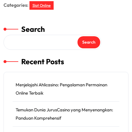
Categories:
Slot Online
Search
Search
Recent Posts
Menjelajahi Ahlicasino: Pengalaman Permainan
Online Terbaik
Temukan Dunia JurusCasino yang Menyenangkan:
Panduan Komprehensif