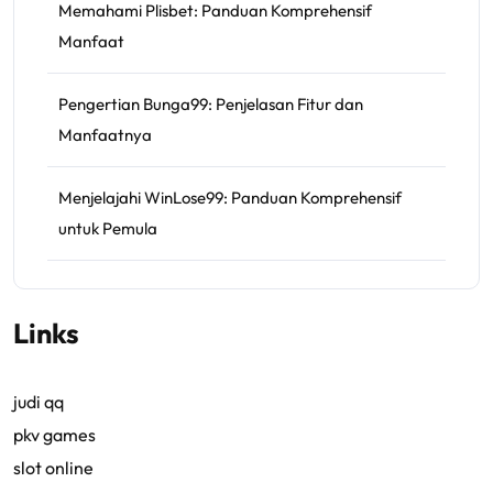
Memahami Plisbet: Panduan Komprehensif
Manfaat
Pengertian Bunga99: Penjelasan Fitur dan
Manfaatnya
Menjelajahi WinLose99: Panduan Komprehensif
untuk Pemula
Links
judi qq
pkv games
slot online