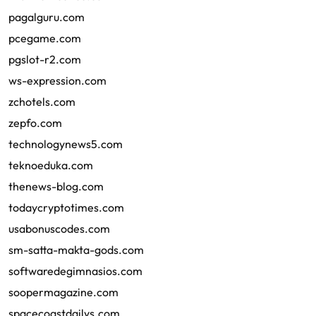
pagalguru.com
pcegame.com
pgslot-r2.com
ws-expression.com
zchotels.com
zepfo.com
technologynews5.com
teknoeduka.com
thenews-blog.com
todaycryptotimes.com
usabonuscodes.com
sm-satta-makta-gods.com
softwaredegimnasios.com
soopermagazine.com
spacecoastdailys.com