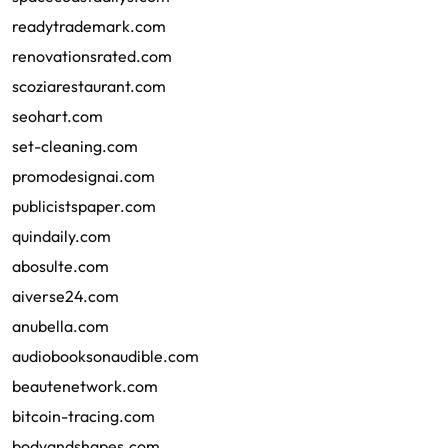
readytrademark.com
renovationsrated.com
scoziarestaurant.com
seohart.com
set-cleaning.com
promodesignai.com
publicistspaper.com
quindaily.com
abosulte.com
aiverse24.com
anubella.com
audiobooksonaudible.com
beautenetwork.com
bitcoin-tracing.com
bodyandshapes.com