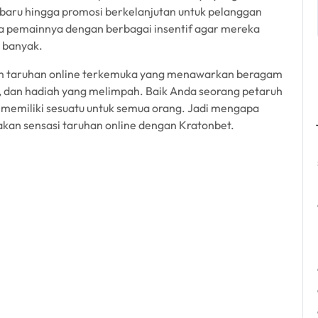
baru hingga promosi berkelanjutan untuk pelanggan
a pemainnya dengan berbagai insentif agar mereka
 banyak.
orm taruhan online terkemuka yang menawarkan beragam
 dan hadiah yang melimpah. Baik Anda seorang petaruh
memiliki sesuatu untuk semua orang. Jadi mengapa
akan sensasi taruhan online dengan Kratonbet.