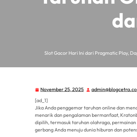
da
Slot Gacor Hari Ini dari Pragmatic Play, 
November 25, 2025
admin@blogcetra.c
November
25,
[ad_1]
2025
Jika Anda penggemar taruhan online dan me
menarik dan pengalaman bermanfaat, Kratonb
dipilih, termasuk taruhan olahraga, permainan 
gerbang Anda menuju dunia hiburan dan pote