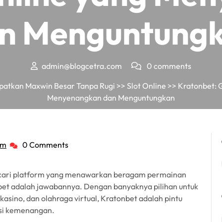
n Menguntung
admin@blogcetra.com
0 comments
Dapatkan Maxwin Besar Tanpa Rugi
>>
Slot Online
>> Kratonbet: 
Menyenangkan dan Menguntungkan
om
0 Comments
admin@blogcetra.com
ncari platform yang menawarkan beragam permainan
et adalah jawabannya. Dengan banyaknya pilihan untuk
kasino, dan olahraga virtual, Kratonbet adalah pintu
nsi kemenangan.