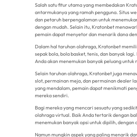
Salah satu fitur utama yang membedakan Krato
antarmukanya yang ramah pengguna. Situs we
dan petaruh berpengalaman untuk menemukan
dengan mudah. Selain itu, Kratonbet menawa
pemain dapat menyetor dan menarik dana den
Dalam hal taruhan olahraga, Kratonbet memilik
sepak bola, bola basket, tenis, dan banyak la
Anda akan menemukan banyak peluang untuk m
Selain taruhan olahraga, Kratonbet juga men
slot, permainan meja, dan permainan dealer la
yang mendalam, pemain dapat menikmati pen
mereka sendiri.
Bagi mereka yang mencari sesuatu yang sedik
olahraga virtual. Baik Anda tertarik dengan bal
menemukan banyak opsi untuk dipilih, dengan a
Namun mungkin aspek yang paling menarik dar