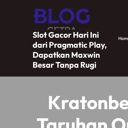
Skip
to
content
Slot Gacor Hari Ini
Hom
dari Pragmatic Play,
Dapatkan Maxwin
Besar Tanpa Rugi
Kratonbe
Taruhan O