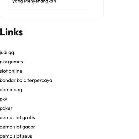
yang Menyenangkan
Links
judi qq
pkv games
slot online
bandar bola terpercaya
dominoqq
pkv
poker
demo slot gratis
demo slot gacor
demo slot zeus