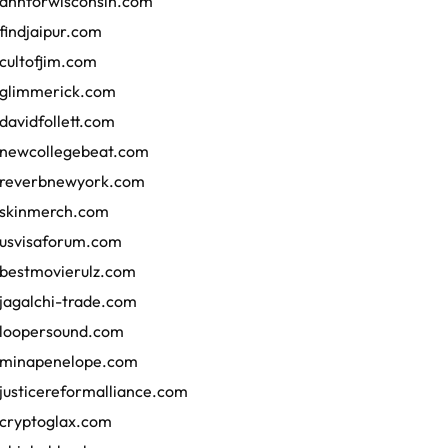
annforwisconsin.com
findjaipur.com
cultofjim.com
glimmerick.com
davidfollett.com
newcollegebeat.com
reverbnewyork.com
skinmerch.com
usvisaforum.com
bestmovierulz.com
jagalchi-trade.com
loopersound.com
minapenelope.com
justicereformalliance.com
cryptoglax.com