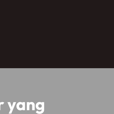
r yang