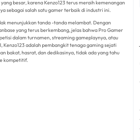
ra yang besar, karena Kenzo123 terus meraih kemenangan
ebagai salah satu gamer terbaik di industri ini.
tidak menunjukkan tanda -tanda melambat. Dengan
fanbase yang terus berkembang, jelas bahwa Pro Gamer
kompetisi dalam turnamen, streaming gameplaynya, atau
l, Kenzo123 adalah pembangkit tenaga gaming sejati
n bakat, hasrat, dan dedikasinya, tidak ada yang tahu
e kompetitif.