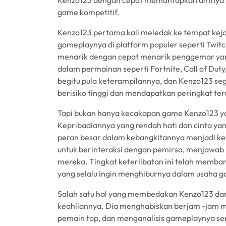
Kenzo123 dengan cepat memantapkan dirinya s
game kompetitif.
Kenzo123 pertama kali meledak ke tempat kejad
gameplaynya di platform populer seperti Twit
menarik dengan cepat menarik penggemar yan
dalam permainan seperti Fortnite, Call of Dut
begitu pula keterampilannya, dan Kenzo123 se
berisiko tinggi dan mendapatkan peringkat tera
Tapi bukan hanya kecakapan game Kenzo123 y
Kepribadiannya yang rendah hati dan cinta y
peran besar dalam kebangkitannya menjadi ke
untuk berinteraksi dengan pemirsa, menjawa
mereka. Tingkat keterlibatan ini telah mem
yang selalu ingin menghiburnya dalam usaha 
Salah satu hal yang membedakan Kenzo123 dari
keahliannya. Dia menghabiskan berjam -jam m
pemain top, dan menganalisis gameplaynya se