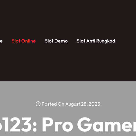
e
Slot Online
Slot Demo
Slot Anti Rungkad
Posted On August 28, 2025
123: Pro Game