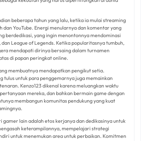
ebagai kekuatan yang harus diperhitungkan di dunia
ian beberapa tahun yang lalu, ketika ia mulai streaming
ch dan YouTube. Energi menularnya dan komentar yang
g berdedikasi, yang ingin menontonnya mendominasi
y, dan League of Legends. Ketika popularitasnya tumbuh,
gera mendapati dirinya bersaing dalam turnamen
tas di papan peringkat online.
ang membuatnya mendapatkan pengikut setia.
ang tulus untuk para penggemarnya juga memainkan
tenaran. Kenzo123 dikenal karena meluangkan waktu
b pertanyaan mereka, dan bahkan bermain game dengan
bantunya membangun komunitas pendukung yang kuat
gamingnya.
 gamer lain adalah etos kerjanya dan dedikasinya untuk
engasah keterampilannya, mempelajari strategi
ndiri untuk menemukan area untuk perbaikan. Komitmen