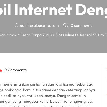
l Internet Den
admin@blogcetra.com
0 comments
atkan Maxwin Besar Tanpa Rugi
>>
Slot Online
>> Kenzo123: Pro 
0 Comments
dmin@blogcetra.com
g memerintahkan perhatian dan rasa hormat sebanyak
 gelombang di komunitas game dengan keterampilannya
an dedikasinya untuk keahliannya. Dengan semakin
angan yang mengesankan di bawah ikat pinggangnya,