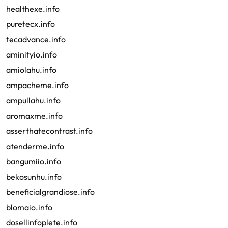
healthexe.info
puretecx.info
tecadvance.info
aminityio.info
amiolahu.info
ampacheme.info
ampullahu.info
aromaxme.info
asserthatecontrast.info
atenderme.info
bangumiio.info
bekosunhu.info
beneficialgrandiose.info
blomaio.info
dosellinfoplete.info