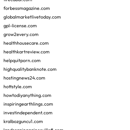
forbessmagazine.com
globalmarketlivetoday.com
gpl-license.com
grow2every.com
healthhousecare.com
healthkartreview.com
helpquitporn.com
highqualitybanknote.com
hostingnews24.com
hottstyle.com
howtodiyanything.com
inspiringearthlings.com
investindependent.com
kralbozguncu1.com