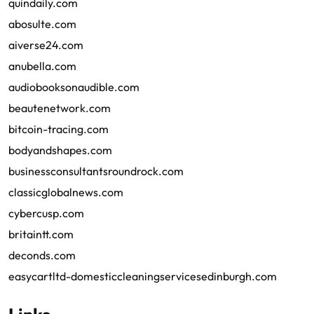
quindaily.com
abosulte.com
aiverse24.com
anubella.com
audiobooksonaudible.com
beautenetwork.com
bitcoin-tracing.com
bodyandshapes.com
businessconsultantsroundrock.com
classicglobalnews.com
cybercusp.com
britaintt.com
deconds.com
easycartltd-domesticcleaningservicesedinburgh.com