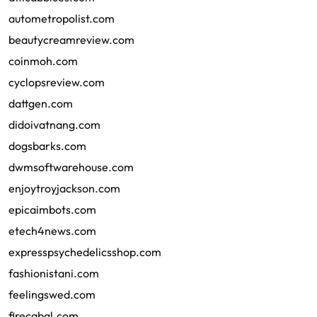
autometropolist.com
beautycreamreview.com
coinmoh.com
cyclopsreview.com
dattgen.com
didoivatnang.com
dogsbarks.com
dwmsoftwarehouse.com
enjoytroyjackson.com
epicaimbots.com
etech4news.com
expresspsychedelicsshop.com
fashionistani.com
feelingswed.com
firecabal.com