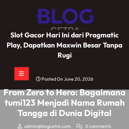
Skip
to
content
Slot Gacor Hari Ini dari Pragmatic
Play, Dapatkan Maxwin Besar Tanpa
Rugi
Posted On June 20, 2026
From Zero to Hero: Bagaimana
tumi123 Menjadi Nama Rumah
Tangga di Dunia Digital
admin@blogcetra.com
0 comments