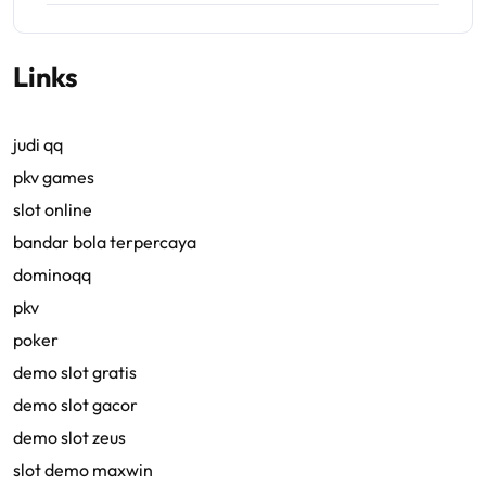
Links
judi qq
pkv games
slot online
bandar bola terpercaya
dominoqq
pkv
poker
demo slot gratis
demo slot gacor
demo slot zeus
slot demo maxwin