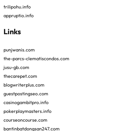
trilipohu.info
appruptio.info
Links
punjwanis.com
the-parcs-clematiscondos.com
jusu-gb.com
thecarepet.com
blogwriterplus.com
guestpostingseo.com
casinogambitpro.info
pokerplaymasters.info
courseoncourse.com
bantinbatdongsan247.com