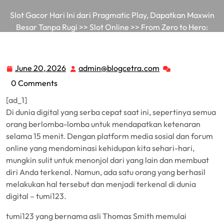
Slot Gacor Hari Ini dari Pragmatic Play, Dapatkan Maxwin
Besar Tanpa Rugi
>>
Slot Online
>> From Zero to Hero:
Bagaimana tumi123 Menjadi Nama Rumah Tangga di Dunia
Digital
June 20, 2026
admin@blogcetra.com
June
admin@blogcetra
20,
0 Comments
2026
[ad_1]
Di dunia digital yang serba cepat saat ini, sepertinya semua
orang berlomba-lomba untuk mendapatkan ketenaran
selama 15 menit. Dengan platform media sosial dan forum
online yang mendominasi kehidupan kita sehari-hari,
mungkin sulit untuk menonjol dari yang lain dan membuat
diri Anda terkenal. Namun, ada satu orang yang berhasil
melakukan hal tersebut dan menjadi terkenal di dunia
digital – tumi123.
tumi123 yang bernama asli Thomas Smith memulai