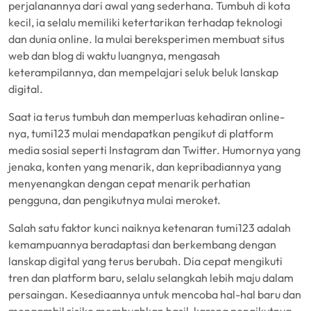
perjalanannya dari awal yang sederhana. Tumbuh di kota
kecil, ia selalu memiliki ketertarikan terhadap teknologi
dan dunia online. Ia mulai bereksperimen membuat situs
web dan blog di waktu luangnya, mengasah
keterampilannya, dan mempelajari seluk beluk lanskap
digital.
Saat ia terus tumbuh dan memperluas kehadiran online-
nya, tumi123 mulai mendapatkan pengikut di platform
media sosial seperti Instagram dan Twitter. Humornya yang
jenaka, konten yang menarik, dan kepribadiannya yang
menyenangkan dengan cepat menarik perhatian
pengguna, dan pengikutnya mulai meroket.
Salah satu faktor kunci naiknya ketenaran tumi123 adalah
kemampuannya beradaptasi dan berkembang dengan
lanskap digital yang terus berubah. Dia cepat mengikuti
tren dan platform baru, selalu selangkah lebih maju dalam
persaingan. Kesediaannya untuk mencoba hal-hal baru dan