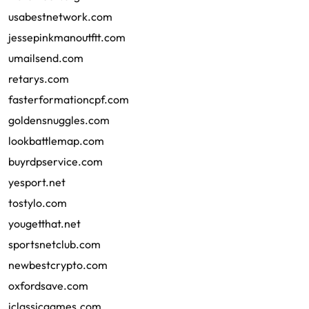
usabestnetwork.com
jessepinkmanoutfit.com
umailsend.com
retarys.com
fasterformationcpf.com
goldensnuggles.com
lookbattlemap.com
buyrdpservice.com
yesport.net
tostylo.com
yougetthat.net
sportsnetclub.com
newbestcrypto.com
oxfordsave.com
iclassicgames.com