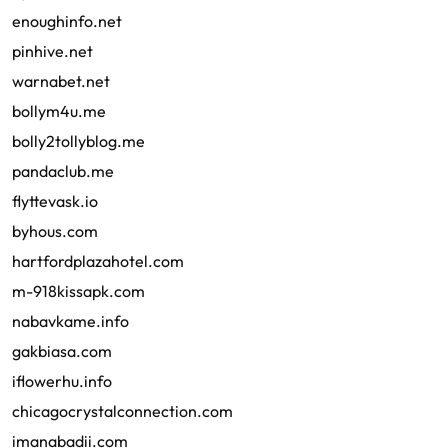
enoughinfo.net
pinhive.net
warnabet.net
bollym4u.me
bolly2tollyblog.me
pandaclub.me
flyttevask.io
byhous.com
hartfordplazahotel.com
m-918kissapk.com
nabavkame.info
gakbiasa.com
iflowerhu.info
chicagocrystalconnection.com
imanabadii.com