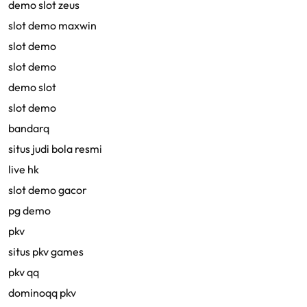
demo slot zeus
slot demo maxwin
slot demo
slot demo
demo slot
slot demo
bandarq
situs judi bola resmi
live hk
slot demo gacor
pg demo
pkv
situs pkv games
pkv qq
dominoqq pkv