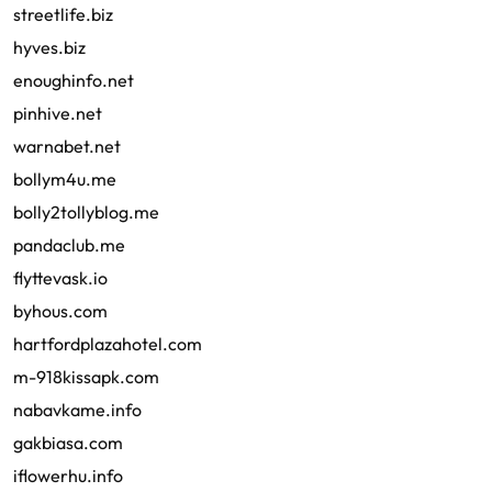
streetlife.biz
hyves.biz
enoughinfo.net
pinhive.net
warnabet.net
bollym4u.me
bolly2tollyblog.me
pandaclub.me
flyttevask.io
byhous.com
hartfordplazahotel.com
m-918kissapk.com
nabavkame.info
gakbiasa.com
iflowerhu.info