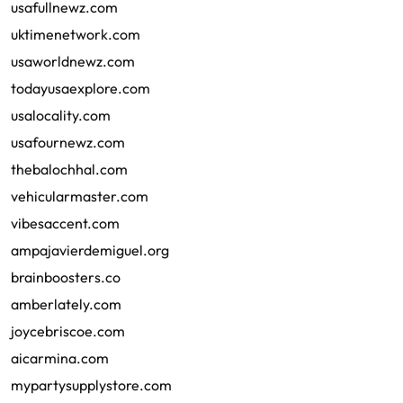
usafullnewz.com
uktimenetwork.com
usaworldnewz.com
todayusaexplore.com
usalocality.com
usafournewz.com
thebalochhal.com
vehicularmaster.com
vibesaccent.com
ampajavierdemiguel.org
brainboosters.co
amberlately.com
joycebriscoe.com
aicarmina.com
mypartysupplystore.com