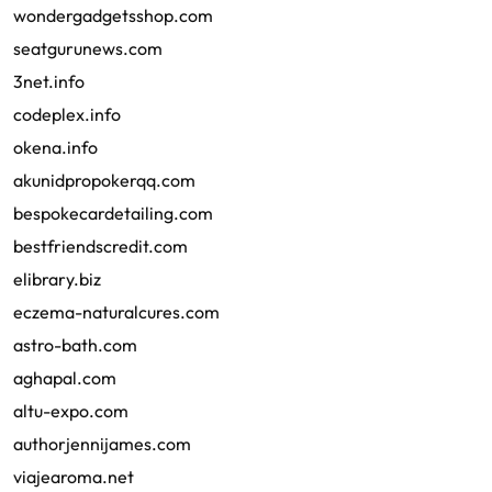
wondergadgetsshop.com
seatgurunews.com
3net.info
codeplex.info
okena.info
akunidpropokerqq.com
bespokecardetailing.com
bestfriendscredit.com
elibrary.biz
eczema-naturalcures.com
astro-bath.com
aghapal.com
altu-expo.com
authorjennijames.com
viajearoma.net