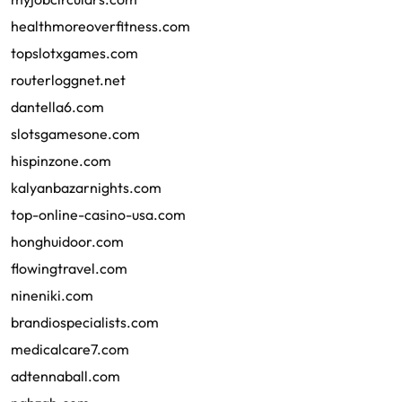
healthmoreoverfitness.com
topslotxgames.com
routerloggnet.net
dantella6.com
slotsgamesone.com
hispinzone.com
kalyanbazarnights.com
top-online-casino-usa.com
honghuidoor.com
flowingtravel.com
nineniki.com
brandiospecialists.com
medicalcare7.com
adtennaball.com