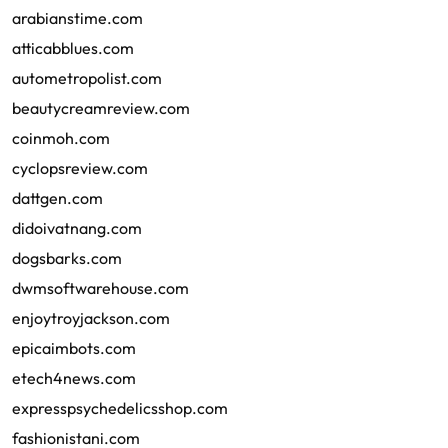
arabianstime.com
atticabblues.com
autometropolist.com
beautycreamreview.com
coinmoh.com
cyclopsreview.com
dattgen.com
didoivatnang.com
dogsbarks.com
dwmsoftwarehouse.com
enjoytroyjackson.com
epicaimbots.com
etech4news.com
expresspsychedelicsshop.com
fashionistani.com