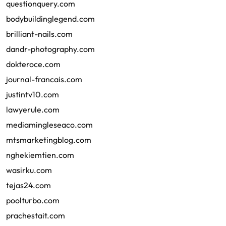
questionquery.com
bodybuildinglegend.com
brilliant-nails.com
dandr-photography.com
dokteroce.com
journal-francais.com
justintv10.com
lawyerule.com
mediamingleseaco.com
mtsmarketingblog.com
nghekiemtien.com
wasirku.com
tejas24.com
poolturbo.com
prachestait.com