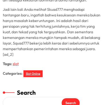
diri sebagai kekuatan dominan di dunia tantangan.
Jadi lain kali Anda melihat Skuad777 menghadapi
tantangan baru, ingatlah bahwa kesuksesan mereka bukan
hanya masalah keberuntungan. Ini adalah hasil dari
persiapan yang tak terhitung jumlahnya, kerja tim yang
kuat, dan tekad yang tak tergoyahkan. Dan sementara
kemenangan mereka mungkin tampak mudah, di belakang
layar, Squad777 bekerja lebih keras dari sebelumnya untuk
mempertahankan pemerintahan mereka sebagai juara.
[ad_2]
Tags:
slot
Categories:
Slot Online
Search
Search