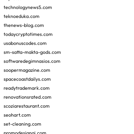
technologynews5.com
teknoeduka.com
thenews-blog.com
todaycryptotimes.com
usabonuscodes.com
sm-satta-makta-gods.com
softwaredegimnasios.com
soopermagazine.com
spacecoastdailys.com
readytrademark.com
renovationsrated.com
scoziarestaurant.com
seohart.com
set-cleaning.com
promodesignai.com