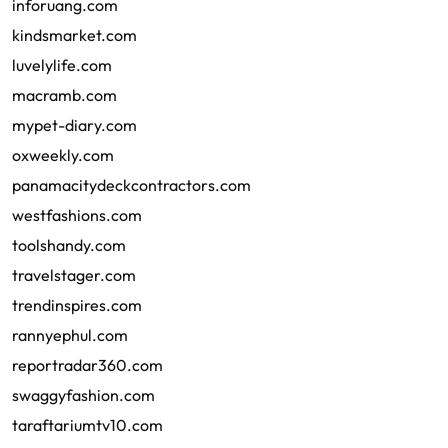
inforuang.com
kindsmarket.com
luvelylife.com
macramb.com
mypet-diary.com
oxweekly.com
panamacitydeckcontractors.com
westfashions.com
toolshandy.com
travelstager.com
trendinspires.com
rannyephul.com
reportradar360.com
swaggyfashion.com
taraftariumtv10.com