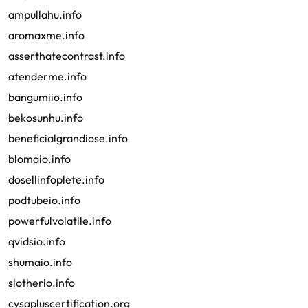
ampullahu.info
aromaxme.info
asserthatecontrast.info
atenderme.info
bangumiio.info
bekosunhu.info
beneficialgrandiose.info
blomaio.info
dosellinfoplete.info
podtubeio.info
powerfulvolatile.info
qvidsio.info
shumaio.info
slotherio.info
cysapluscertification.org