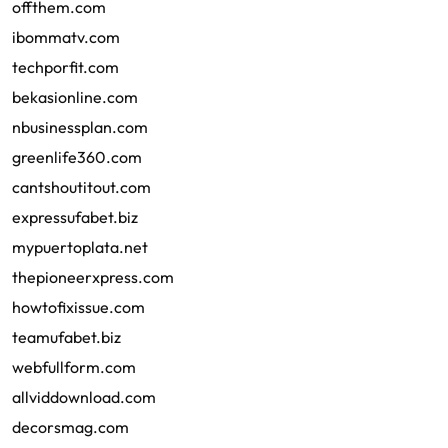
offthem.com
ibommatv.com
techporfit.com
bekasionline.com
nbusinessplan.com
greenlife360.com
cantshoutitout.com
expressufabet.biz
mypuertoplata.net
thepioneerxpress.com
howtofixissue.com
teamufabet.biz
webfullform.com
allviddownload.com
decorsmag.com