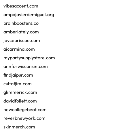
vibesaccent.com
ampajavierdemiguel.org
brainboosters.co
amberlately.com
joycebriscoe.com
aicarmina.com
mypartysupplystore.com
annforwisconsin.com
findjaipur.com
cultofjim.com
glimmerick.com
davidfollett.com
newcollegebeat.com
reverbnewyork.com
skinmerch.com