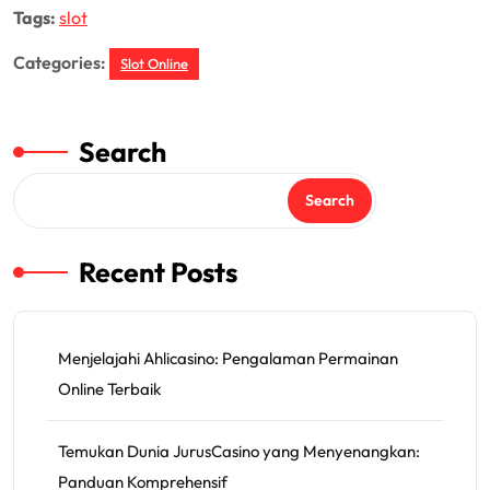
Tags:
slot
Categories:
Slot Online
Search
Search
Recent Posts
Menjelajahi Ahlicasino: Pengalaman Permainan
Online Terbaik
Temukan Dunia JurusCasino yang Menyenangkan:
Panduan Komprehensif