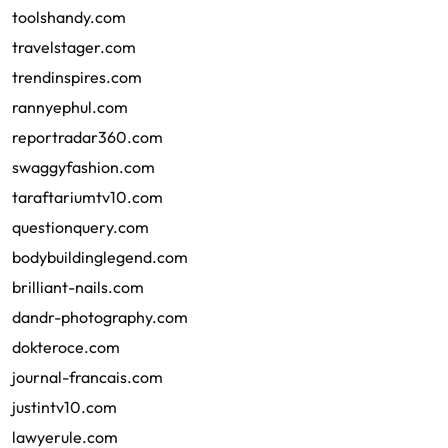
toolshandy.com
travelstager.com
trendinspires.com
rannyephul.com
reportradar360.com
swaggyfashion.com
taraftariumtv10.com
questionquery.com
bodybuildinglegend.com
brilliant-nails.com
dandr-photography.com
dokteroce.com
journal-francais.com
justintv10.com
lawyerule.com