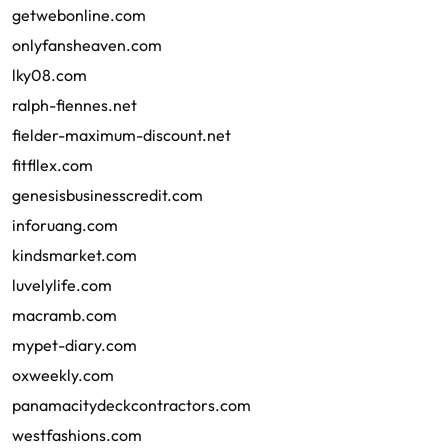
getwebonline.com
onlyfansheaven.com
lky08.com
ralph-fiennes.net
fielder-maximum-discount.net
fitfllex.com
genesisbusinesscredit.com
inforuang.com
kindsmarket.com
luvelylife.com
macramb.com
mypet-diary.com
oxweekly.com
panamacitydeckcontractors.com
westfashions.com