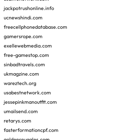
jackpotrushonline.info
ucnewshindi.com
freecellphonedatabase.com
gamersrope.com
exellewebmedia.com
free-gamestop.com
sinbadtravels.com
ukmagzine.com
wareztech.org
usabestnetwork.com
jessepinkmanoutfit.com
umailsend.com
retarys.com
fasterformationcpf.com
goldensnuggles.com