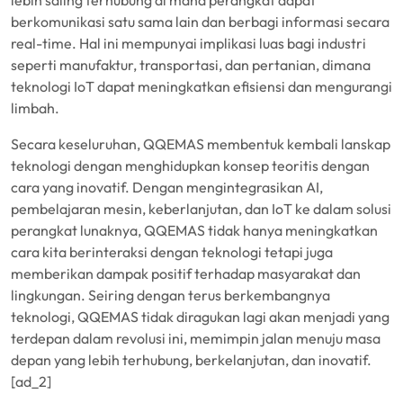
lebih saling terhubung di mana perangkat dapat
berkomunikasi satu sama lain dan berbagi informasi secara
real-time. Hal ini mempunyai implikasi luas bagi industri
seperti manufaktur, transportasi, dan pertanian, dimana
teknologi IoT dapat meningkatkan efisiensi dan mengurangi
limbah.
Secara keseluruhan, QQEMAS membentuk kembali lanskap
teknologi dengan menghidupkan konsep teoritis dengan
cara yang inovatif. Dengan mengintegrasikan AI,
pembelajaran mesin, keberlanjutan, dan IoT ke dalam solusi
perangkat lunaknya, QQEMAS tidak hanya meningkatkan
cara kita berinteraksi dengan teknologi tetapi juga
memberikan dampak positif terhadap masyarakat dan
lingkungan. Seiring dengan terus berkembangnya
teknologi, QQEMAS tidak diragukan lagi akan menjadi yang
terdepan dalam revolusi ini, memimpin jalan menuju masa
depan yang lebih terhubung, berkelanjutan, dan inovatif.
[ad_2]