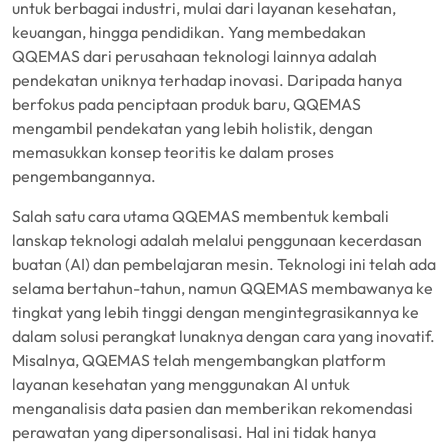
untuk berbagai industri, mulai dari layanan kesehatan,
keuangan, hingga pendidikan. Yang membedakan
QQEMAS dari perusahaan teknologi lainnya adalah
pendekatan uniknya terhadap inovasi. Daripada hanya
berfokus pada penciptaan produk baru, QQEMAS
mengambil pendekatan yang lebih holistik, dengan
memasukkan konsep teoritis ke dalam proses
pengembangannya.
Salah satu cara utama QQEMAS membentuk kembali
lanskap teknologi adalah melalui penggunaan kecerdasan
buatan (AI) dan pembelajaran mesin. Teknologi ini telah ada
selama bertahun-tahun, namun QQEMAS membawanya ke
tingkat yang lebih tinggi dengan mengintegrasikannya ke
dalam solusi perangkat lunaknya dengan cara yang inovatif.
Misalnya, QQEMAS telah mengembangkan platform
layanan kesehatan yang menggunakan AI untuk
menganalisis data pasien dan memberikan rekomendasi
perawatan yang dipersonalisasi. Hal ini tidak hanya