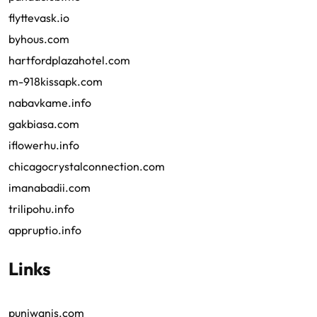
flyttevask.io
byhous.com
hartfordplazahotel.com
m-918kissapk.com
nabavkame.info
gakbiasa.com
iflowerhu.info
chicagocrystalconnection.com
imanabadii.com
trilipohu.info
appruptio.info
Links
punjwanis.com