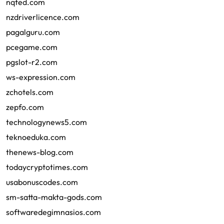
nqted.com
nzdriverlicence.com
pagalguru.com
pcegame.com
pgslot-r2.com
ws-expression.com
zchotels.com
zepfo.com
technologynews5.com
teknoeduka.com
thenews-blog.com
todaycryptotimes.com
usabonuscodes.com
sm-satta-makta-gods.com
softwaredegimnasios.com