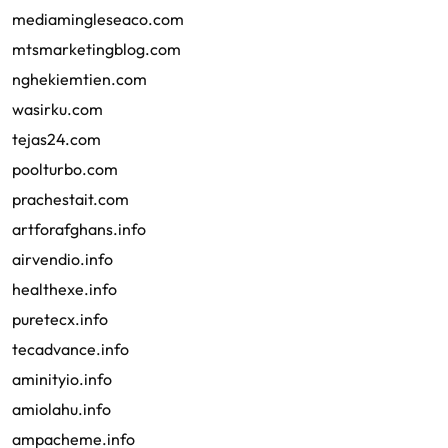
mediamingleseaco.com
mtsmarketingblog.com
nghekiemtien.com
wasirku.com
tejas24.com
poolturbo.com
prachestait.com
artforafghans.info
airvendio.info
healthexe.info
puretecx.info
tecadvance.info
aminityio.info
amiolahu.info
ampacheme.info