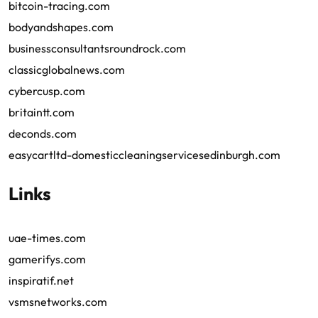
bitcoin-tracing.com
bodyandshapes.com
businessconsultantsroundrock.com
classicglobalnews.com
cybercusp.com
britaintt.com
deconds.com
easycartltd-domesticcleaningservicesedinburgh.com
Links
uae-times.com
gamerifys.com
inspiratif.net
vsmsnetworks.com