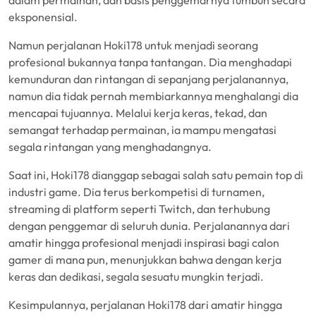
dalam permainan, dan basis penggemarnya tumbuh secara
eksponensial.
Namun perjalanan Hoki178 untuk menjadi seorang
profesional bukannya tanpa tantangan. Dia menghadapi
kemunduran dan rintangan di sepanjang perjalanannya,
namun dia tidak pernah membiarkannya menghalangi dia
mencapai tujuannya. Melalui kerja keras, tekad, dan
semangat terhadap permainan, ia mampu mengatasi
segala rintangan yang menghadangnya.
Saat ini, Hoki178 dianggap sebagai salah satu pemain top di
industri game. Dia terus berkompetisi di turnamen,
streaming di platform seperti Twitch, dan terhubung
dengan penggemar di seluruh dunia. Perjalanannya dari
amatir hingga profesional menjadi inspirasi bagi calon
gamer di mana pun, menunjukkan bahwa dengan kerja
keras dan dedikasi, segala sesuatu mungkin terjadi.
Kesimpulannya, perjalanan Hoki178 dari amatir hingga