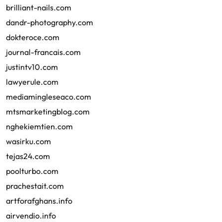
brilliant-nails.com
dandr-photography.com
dokteroce.com
journal-francais.com
justintv10.com
lawyerule.com
mediamingleseaco.com
mtsmarketingblog.com
nghekiemtien.com
wasirku.com
tejas24.com
poolturbo.com
prachestait.com
artforafghans.info
airvendio.info