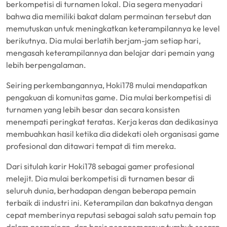
berkompetisi di turnamen lokal. Dia segera menyadari
bahwa dia memiliki bakat dalam permainan tersebut dan
memutuskan untuk meningkatkan keterampilannya ke level
berikutnya. Dia mulai berlatih berjam-jam setiap hari,
mengasah keterampilannya dan belajar dari pemain yang
lebih berpengalaman.
Seiring perkembangannya, Hoki178 mulai mendapatkan
pengakuan di komunitas game. Dia mulai berkompetisi di
turnamen yang lebih besar dan secara konsisten
menempati peringkat teratas. Kerja keras dan dedikasinya
membuahkan hasil ketika dia didekati oleh organisasi game
profesional dan ditawari tempat di tim mereka.
Dari situlah karir Hoki178 sebagai gamer profesional
melejit. Dia mulai berkompetisi di turnamen besar di
seluruh dunia, berhadapan dengan beberapa pemain
terbaik di industri ini. Keterampilan dan bakatnya dengan
cepat memberinya reputasi sebagai salah satu pemain top