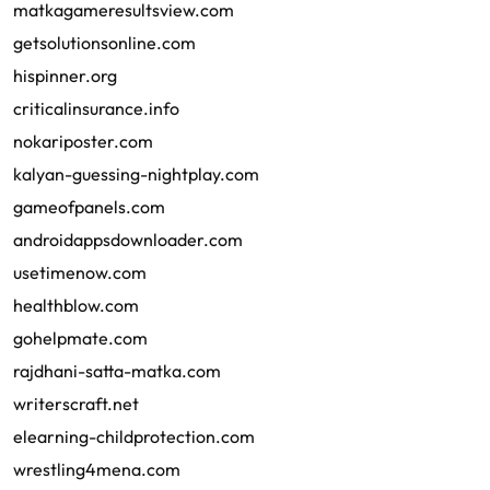
matkagameresultsview.com
getsolutionsonline.com
hispinner.org
criticalinsurance.info
nokariposter.com
kalyan-guessing-nightplay.com
gameofpanels.com
androidappsdownloader.com
usetimenow.com
healthblow.com
gohelpmate.com
rajdhani-satta-matka.com
writerscraft.net
elearning-childprotection.com
wrestling4mena.com