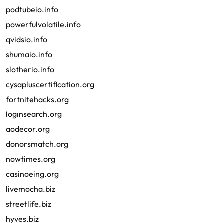
podtubeio.info
powerfulvolatile.info
qvidsio.info
shumaio.info
slotherio.info
cysapluscertification.org
fortnitehacks.org
loginsearch.org
aodecor.org
donorsmatch.org
nowtimes.org
casinoeing.org
livemocha.biz
streetlife.biz
hyves.biz