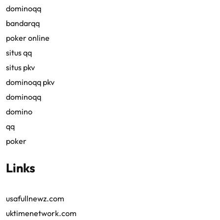
dominoqq
bandarqq
poker online
situs qq
situs pkv
dominoqq pkv
dominoqq
domino
qq
poker
Links
usafullnewz.com
uktimenetwork.com