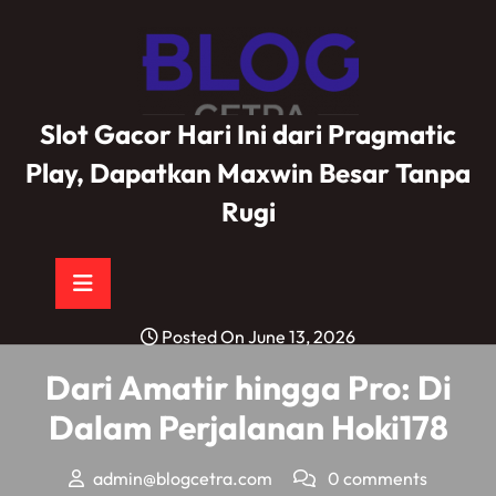
Skip
to
content
Slot Gacor Hari Ini dari Pragmatic
Play, Dapatkan Maxwin Besar Tanpa
Rugi
Posted On June 13, 2026
Dari Amatir hingga Pro: Di
Dalam Perjalanan Hoki178
admin@blogcetra.com
0 comments