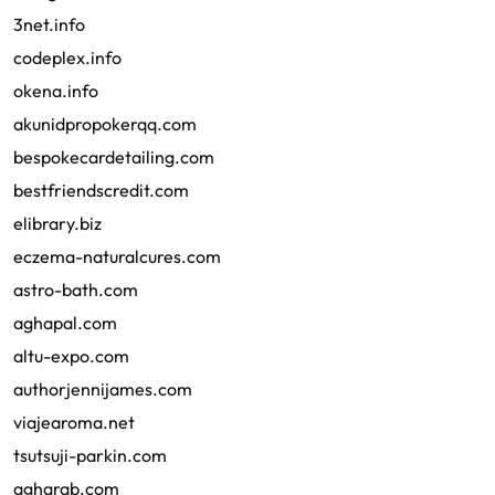
3net.info
codeplex.info
okena.info
akunidpropokerqq.com
bespokecardetailing.com
bestfriendscredit.com
elibrary.biz
eczema-naturalcures.com
astro-bath.com
aghapal.com
altu-expo.com
authorjennijames.com
viajearoma.net
tsutsuji-parkin.com
agharab.com