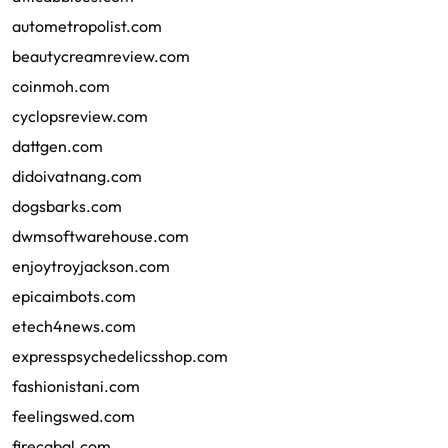
autometropolist.com
beautycreamreview.com
coinmoh.com
cyclopsreview.com
dattgen.com
didoivatnang.com
dogsbarks.com
dwmsoftwarehouse.com
enjoytroyjackson.com
epicaimbots.com
etech4news.com
expresspsychedelicsshop.com
fashionistani.com
feelingswed.com
firecabal.com