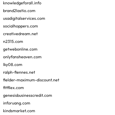
knowledgeforall.info
brand2lastio.com
usadigitalservices.com
socialhoppers.com
creativedream.net
n2315.com
getwebonline.com
onlyfansheaven.com
lky08.com
ralph-fiennes.net
fielder-maximum-discount.net
fitfllex.com
genesisbusinesscredit.com
inforuang.com
kindsmarket.com