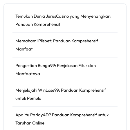
Temukan Dunia JurusCasino yang Menyenangkan:
Panduan Komprehensif
Memahami Plisbet: Panduan Komprehensif
Manfaat
Pengertian Bunga99: Penjelasan Fitur dan
Manfaatnya
Menjelajahi WinLose99: Panduan Komprehensif
untuk Pemula
Apa itu Parlay4D? Panduan Komprehensif untuk
Taruhan Online