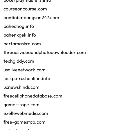
pokerplaymasters.info
courseoncourse.com
bantinbatdongsan247.com
bahednog.info
bahenxgek.info
pertamaskre.com
threadsvideoandphotodownloader.com
techgiddy.com
usalivenetwork.com
jackpotrushonline.info
ucnewshindi.com
freecellphonedatabase.com
gamersrope.com
exellewebmedia.com
free-gamestop.com