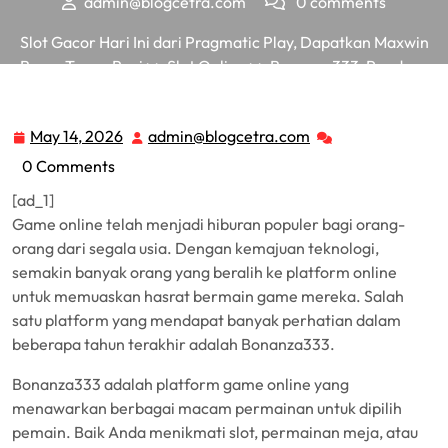
admin@blogcetra.com
0 comments
Slot Gacor Hari Ini dari Pragmatic Play, Dapatkan Maxwin
Besar Tanpa Rugi
>>
Slot Online
>> Bonanza333: Panduan
Utama Anda untuk Menang Besar dalam Game Online
May 14, 2026
admin@blogcetra.com
May
admin@blogcetra.
14,
0 Comments
2026
[ad_1]
Game online telah menjadi hiburan populer bagi orang-
orang dari segala usia. Dengan kemajuan teknologi,
semakin banyak orang yang beralih ke platform online
untuk memuaskan hasrat bermain game mereka. Salah
satu platform yang mendapat banyak perhatian dalam
beberapa tahun terakhir adalah Bonanza333.
Bonanza333 adalah platform game online yang
menawarkan berbagai macam permainan untuk dipilih
pemain. Baik Anda menikmati slot, permainan meja, atau