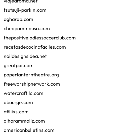
viajearoma.net
tsutsuji-parkin.com
agharab.com
cheapammousa.com
thepositiveladiessoccerclub.com
recetasdecocinafaciles.com
naildesignsidea.net
greatpai.com
paperlanterntheatre.org
freeworshipnetwork.com
watercraftllc.com
abourge.com
afiliixs.com
alharammallz.com
americanbulletins.com