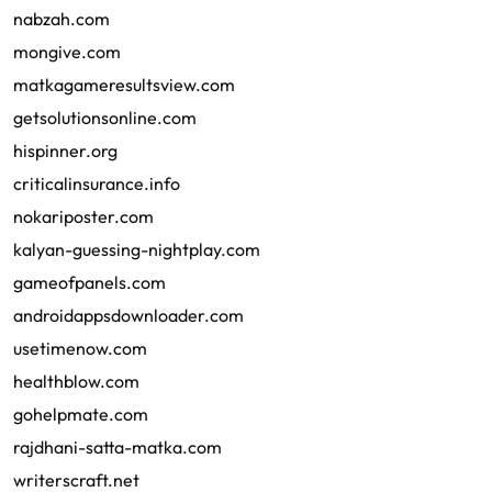
nabzah.com
mongive.com
matkagameresultsview.com
getsolutionsonline.com
hispinner.org
criticalinsurance.info
nokariposter.com
kalyan-guessing-nightplay.com
gameofpanels.com
androidappsdownloader.com
usetimenow.com
healthblow.com
gohelpmate.com
rajdhani-satta-matka.com
writerscraft.net