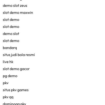
demo slot zeus
slot demo maxwin
slot demo
slot demo
demo slot
slot demo
bandarq
situs judi bola resmi
live hk
slot demo gacor
pg demo
pkv
situs pkv games
pkv qq
dominoqq pkv