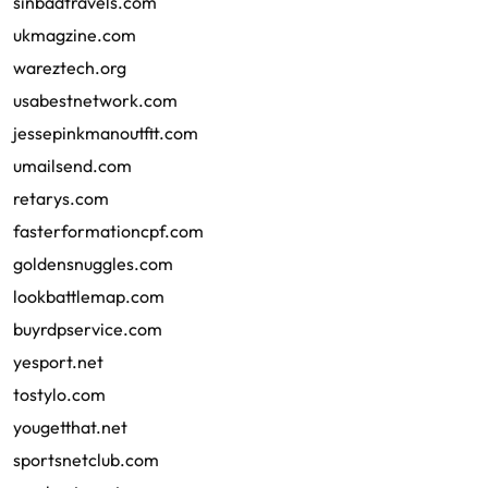
sinbadtravels.com
ukmagzine.com
wareztech.org
usabestnetwork.com
jessepinkmanoutfit.com
umailsend.com
retarys.com
fasterformationcpf.com
goldensnuggles.com
lookbattlemap.com
buyrdpservice.com
yesport.net
tostylo.com
yougetthat.net
sportsnetclub.com