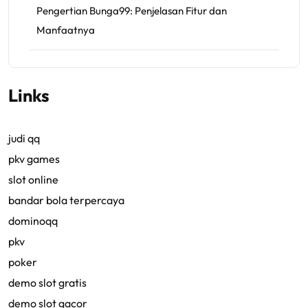
Pengertian Bunga99: Penjelasan Fitur dan
Manfaatnya
Links
judi qq
pkv games
slot online
bandar bola terpercaya
dominoqq
pkv
poker
demo slot gratis
demo slot gacor