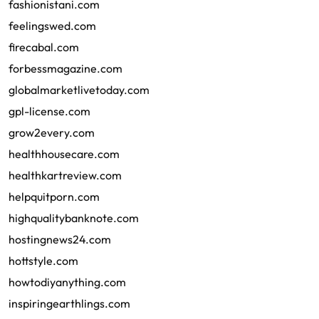
fashionistani.com
feelingswed.com
firecabal.com
forbessmagazine.com
globalmarketlivetoday.com
gpl-license.com
grow2every.com
healthhousecare.com
healthkartreview.com
helpquitporn.com
highqualitybanknote.com
hostingnews24.com
hottstyle.com
howtodiyanything.com
inspiringearthlings.com