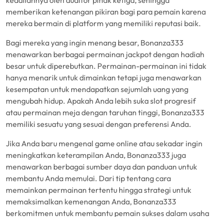
keadilannya oleh auditor pihak ketiga, sehingga
memberikan ketenangan pikiran bagi para pemain karena
mereka bermain di platform yang memiliki reputasi baik.
Bagi mereka yang ingin menang besar, Bonanza333
menawarkan berbagai permainan jackpot dengan hadiah
besar untuk diperebutkan. Permainan-permainan ini tidak
hanya menarik untuk dimainkan tetapi juga menawarkan
kesempatan untuk mendapatkan sejumlah uang yang
mengubah hidup. Apakah Anda lebih suka slot progresif
atau permainan meja dengan taruhan tinggi, Bonanza333
memiliki sesuatu yang sesuai dengan preferensi Anda.
Jika Anda baru mengenal game online atau sekadar ingin
meningkatkan keterampilan Anda, Bonanza333 juga
menawarkan berbagai sumber daya dan panduan untuk
membantu Anda memulai. Dari tip tentang cara
memainkan permainan tertentu hingga strategi untuk
memaksimalkan kemenangan Anda, Bonanza333
berkomitmen untuk membantu pemain sukses dalam usaha