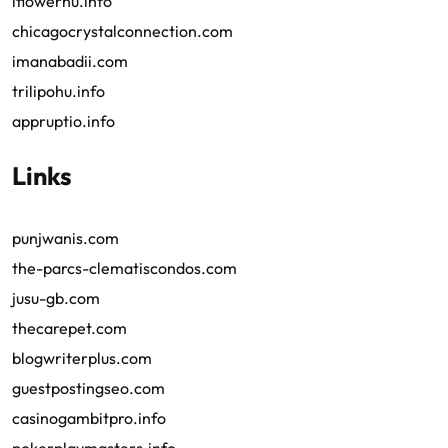
iflowerhu.info
chicagocrystalconnection.com
imanabadii.com
trilipohu.info
appruptio.info
Links
punjwanis.com
the-parcs-clematiscondos.com
jusu-gb.com
thecarepet.com
blogwriterplus.com
guestpostingseo.com
casinogambitpro.info