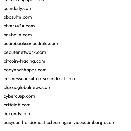
quindaily.com
abosulte.com
aiverse24.com
anubella.com
audiobooksonaudible.com
beautenetwork.com
bitcoin-tracing.com
bodyandshapes.com
businessconsultantsroundrock.com
classicglobalnews.com
cybercusp.com
britaintt.com
deconds.com
easycartltd-domesticcleaningservicesedinburgh.com