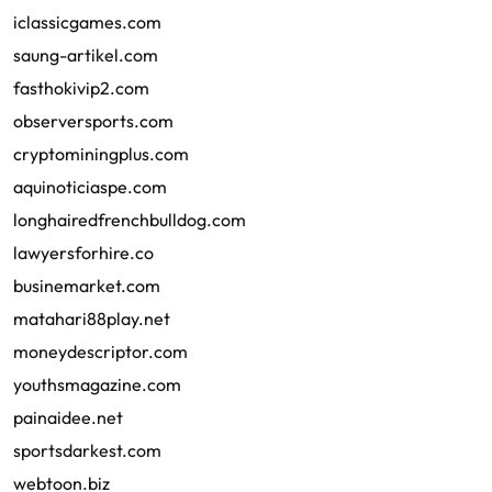
iclassicgames.com
saung-artikel.com
fasthokivip2.com
observersports.com
cryptominingplus.com
aquinoticiaspe.com
longhairedfrenchbulldog.com
lawyersforhire.co
businemarket.com
matahari88play.net
moneydescriptor.com
youthsmagazine.com
painaidee.net
sportsdarkest.com
webtoon.biz