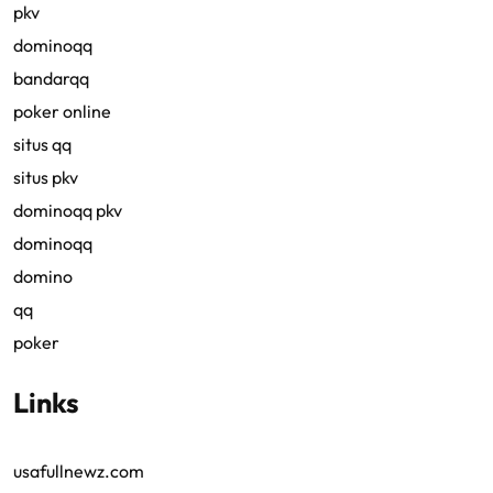
pkv
dominoqq
bandarqq
poker online
situs qq
situs pkv
dominoqq pkv
dominoqq
domino
qq
poker
Links
usafullnewz.com