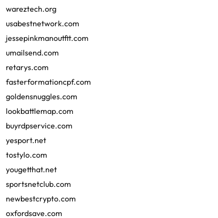
wareztech.org
usabestnetwork.com
jessepinkmanoutfit.com
umailsend.com
retarys.com
fasterformationcpf.com
goldensnuggles.com
lookbattlemap.com
buyrdpservice.com
yesport.net
tostylo.com
yougetthat.net
sportsnetclub.com
newbestcrypto.com
oxfordsave.com