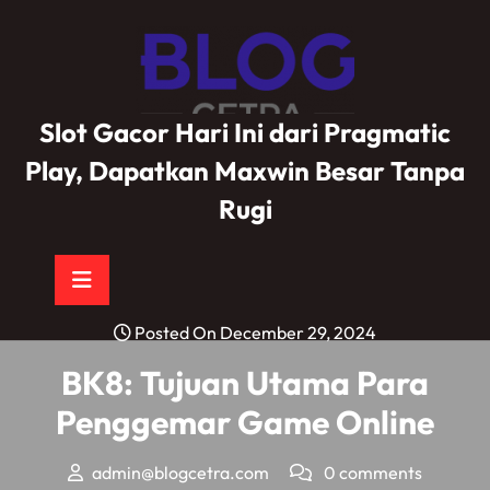
Skip
to
content
Slot Gacor Hari Ini dari Pragmatic
Play, Dapatkan Maxwin Besar Tanpa
Rugi
Posted On December 29, 2024
BK8: Tujuan Utama Para
Penggemar Game Online
admin@blogcetra.com
0 comments