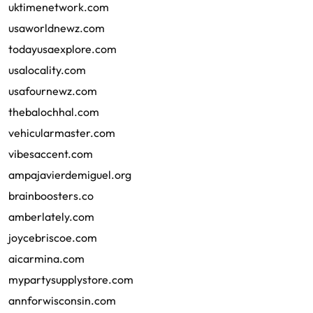
uktimenetwork.com
usaworldnewz.com
todayusaexplore.com
usalocality.com
usafournewz.com
thebalochhal.com
vehicularmaster.com
vibesaccent.com
ampajavierdemiguel.org
brainboosters.co
amberlately.com
joycebriscoe.com
aicarmina.com
mypartysupplystore.com
annforwisconsin.com