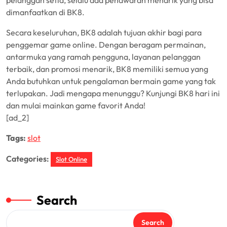
pelanggan setia, selalu ada penawaran menarik yang bisa
dimanfaatkan di BK8.
Secara keseluruhan, BK8 adalah tujuan akhir bagi para
penggemar game online. Dengan beragam permainan,
antarmuka yang ramah pengguna, layanan pelanggan
terbaik, dan promosi menarik, BK8 memiliki semua yang
Anda butuhkan untuk pengalaman bermain game yang tak
terlupakan. Jadi mengapa menunggu? Kunjungi BK8 hari ini
dan mulai mainkan game favorit Anda!
[ad_2]
Tags:
slot
Categories:
Slot Online
Search
Search