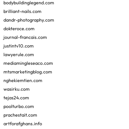
bodybuildinglegend.com
brilliant-nails.com
dandr-photography.com
dokteroce.com
journal-francais.com
justintv10.com
lawyerule.com
mediamingleseaco.com
mtsmarketingblog.com
nghekiemtien.com
wasirku.com
tejas24.com
poolturbo.com
prachestait.com
artforafghans.info