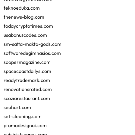
teknoeduka.com
thenews-blog.com
todaycryptotimes.com
usabonuscodes.com
sm-satta-makta-gods.com
softwaredegimnasios.com
soopermagazine.com
spacecoastdailys.com
readytrademark.com
renovationsrated.com
scoziarestaurant.com
seohart.com
set-cleaning.com
promodesignai.com
publicistspaper.com