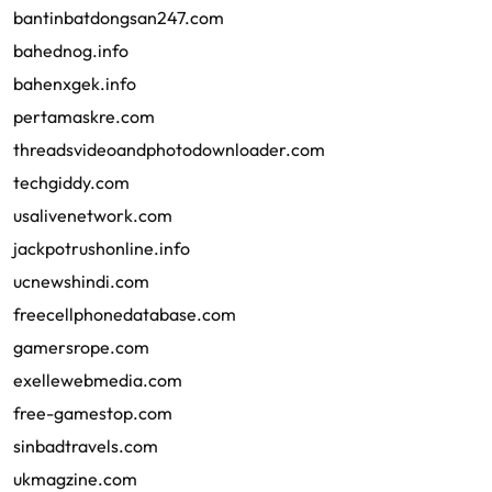
bantinbatdongsan247.com
bahednog.info
bahenxgek.info
pertamaskre.com
threadsvideoandphotodownloader.com
techgiddy.com
usalivenetwork.com
jackpotrushonline.info
ucnewshindi.com
freecellphonedatabase.com
gamersrope.com
exellewebmedia.com
free-gamestop.com
sinbadtravels.com
ukmagzine.com