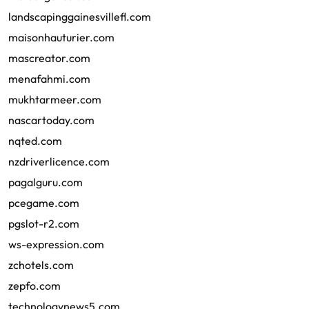
landscapinggainesvillefl.com
maisonhauturier.com
mascreator.com
menafahmi.com
mukhtarmeer.com
nascartoday.com
nqted.com
nzdriverlicence.com
pagalguru.com
pcegame.com
pgslot-r2.com
ws-expression.com
zchotels.com
zepfo.com
technologynews5.com