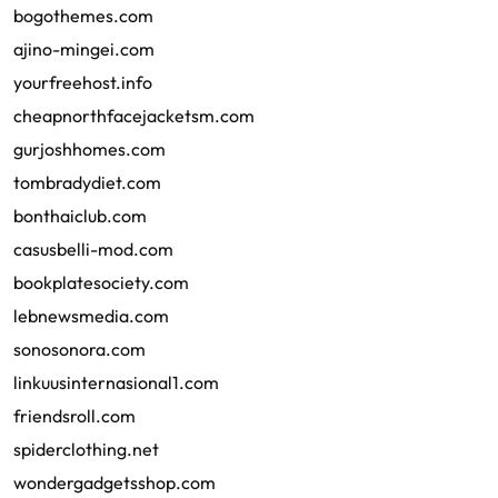
bogothemes.com
ajino-mingei.com
yourfreehost.info
cheapnorthfacejacketsm.com
gurjoshhomes.com
tombradydiet.com
bonthaiclub.com
casusbelli-mod.com
bookplatesociety.com
lebnewsmedia.com
sonosonora.com
linkuusinternasional1.com
friendsroll.com
spiderclothing.net
wondergadgetsshop.com