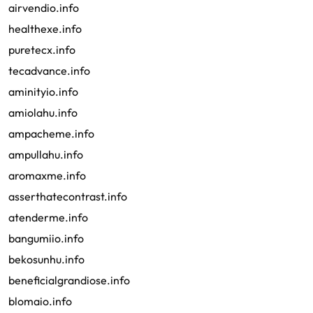
airvendio.info
healthexe.info
puretecx.info
tecadvance.info
aminityio.info
amiolahu.info
ampacheme.info
ampullahu.info
aromaxme.info
asserthatecontrast.info
atenderme.info
bangumiio.info
bekosunhu.info
beneficialgrandiose.info
blomaio.info